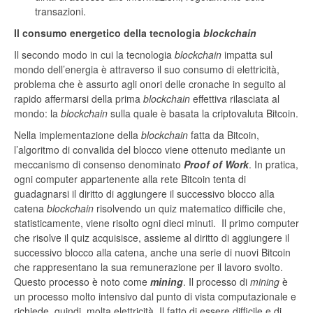
transazioni.
Il consumo energetico della tecnologia
blockchain
Il secondo modo in cui la tecnologia
blockchain
impatta sul
mondo dell’energia è attraverso il suo consumo di elettricità,
problema che è assurto agli onori delle cronache in seguito al
rapido affermarsi della prima
blockchain
effettiva rilasciata al
mondo: la
blockchain
sulla quale è basata la criptovaluta Bitcoin.
Nella implementazione della
blockchain
fatta da Bitcoin,
l’algoritmo di convalida del blocco viene ottenuto mediante un
meccanismo di consenso denominato
Proof of Work
. In pratica,
ogni computer appartenente alla rete Bitcoin tenta di
guadagnarsi il diritto di aggiungere il successivo blocco alla
catena
blockchain
risolvendo un quiz matematico difficile che,
statisticamente, viene risolto ogni dieci minuti. Il primo computer
che risolve il quiz acquisisce, assieme al diritto di aggiungere il
successivo blocco alla catena, anche una serie di nuovi Bitcoin
che rappresentano la sua remunerazione per il lavoro svolto.
Questo processo è noto come
mining
. Il processo di
mining
è
un processo molto intensivo dal punto di vista computazionale e
richiede, quindi, molta elettricità. Il fatto di essere difficile e di