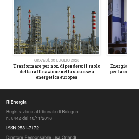
GIOVEDÌ, 30 LUGLIO 2026
GIOVE
ico
Trasformare per non dipendere: il ruolo
Energia e mat
della raffinazione nella sicurezza
per la compet
energetica europea
RiEnergia
Registrazione al tribunale di Bologna:
n. 8442 del 10/11/2016
ISSN 2531-7172
Direttore Responsabile Lisa Orlandi