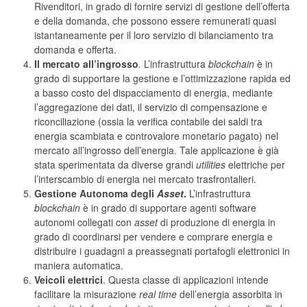
Rivenditori, in grado di fornire servizi di gestione dell’offerta
e della domanda, che possono essere remunerati quasi
istantaneamente per il loro servizio di bilanciamento tra
domanda e offerta.
Il mercato all’ingrosso
.
L’infrastruttura
blockchain
è in
grado di supportare la gestione e l’ottimizzazione rapida ed
a basso costo del dispacciamento di energia, mediante
l’aggregazione dei dati, il servizio di compensazione e
riconciliazione (ossia la verifica contabile dei saldi tra
energia scambiata e controvalore monetario pagato) nel
mercato all’ingrosso dell’energia. Tale applicazione è già
stata sperimentata da diverse grandi
utilities
elettriche per
l’interscambio di energia nei mercato trasfrontalieri.
Gestione Autonoma degli
Asset
.
L’infrastruttura
blockchain
è in grado di supportare agenti software
autonomi collegati con
asset
di produzione di energia in
grado di coordinarsi per vendere e comprare energia e
distribuire i guadagni a preassegnati portafogli elettronici in
maniera automatica.
Veicoli elettrici
. Questa classe di applicazioni intende
facilitare la misurazione
real time
dell’energia assorbita in