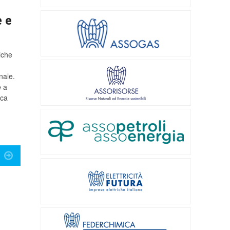
 e
iche
nale.
e a
rca