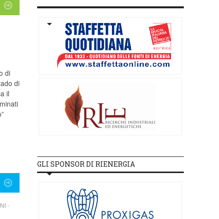
o di
rado di
a il
rminati
o”
GLI SPONSOR DI RIENERGIA
I -