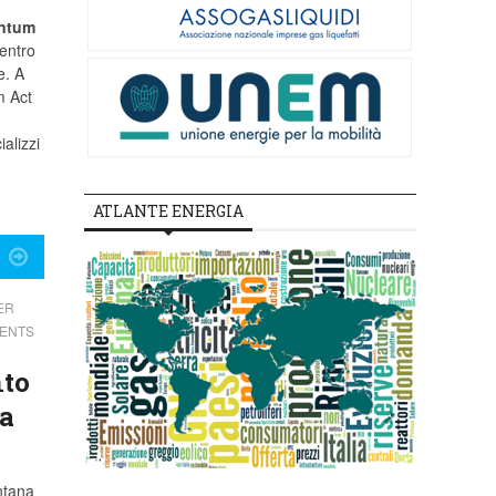
ntum
 entro
e. A
m Act
alizzi
ATLANTE ENERGIA
ER
TENTS
nto
pa
ntana