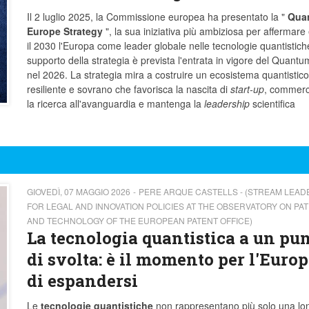
Il 2 luglio 2025, la Commissione europea ha presentato la "
Qua
Europe Strategy
", la sua iniziativa più ambiziosa per affermare
il 2030 l'Europa come leader globale nelle tecnologie quantistich
supporto della strategia è prevista l'entrata in vigore del Quantu
nel 2026. La strategia mira a costruire un ecosistema quantistico
resiliente e sovrano che favorisca la nascita di
start-up
, commerci
la ricerca all'avanguardia e mantenga la
leadership
scientifica
GIOVEDÌ, 07 MAGGIO 2026
PERE ARQUE CASTELLS - (STREAM LEAD
FOR LEGAL AND INNOVATION POLICIES AT THE OBSERVATORY ON PA
AND TECHNOLOGY OF THE EUROPEAN PATENT OFFICE)
La tecnologia quantistica a un pu
di svolta: è il momento per l'Euro
di espandersi
Le
tecnologie quantistiche
non rappresentano più solo una lo