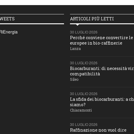
TWEETS
ARTICOLI PIÙ LETTI
RiEnergia
30 LUGLIO 2026
Perché conviene convertire le 
europee in bio-raffinerie
Lanza
30 LUGLIO 2026
Biocarburanti: di necessità vir
compatibilità
Sileo
30 LUGLIO 2026
La sfida dei biocarburanti: a c
siamo?
Chiaramonti
30 LUGLIO 2026
Raffinazione non vuol dire