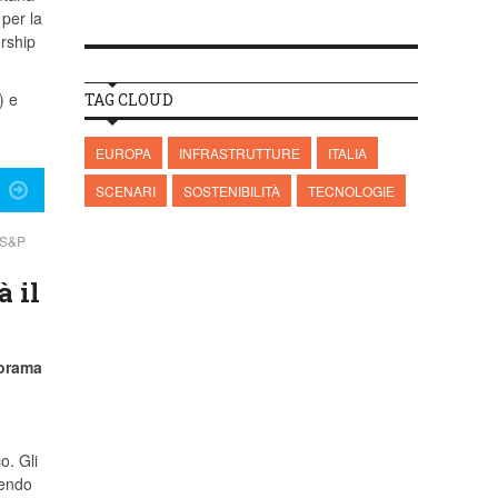
 per la
ership
) e
TAG CLOUD
EUROPA
INFRASTRUTTURE
ITALIA
SCENARI
SOSTENIBILITÀ
TECNOLOGIE
 S&P
 il
norama
o. Gli
gendo