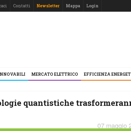
zaci
Contatti
Newsletter
Mappa
Login
INNOVABILI
MERCATO ELETTRICO
EFFICIENZA ENERGE
logie quantistiche trasformeran
07 maggio 