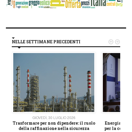
NELLE SETTIMANE PRECEDENTI


GIOVEDÌ, 30 LUGLIO 2026
GIOVE
ico
Trasformare per non dipendere: il ruolo
Energia e mat
della raffinazione nella sicurezza
per la compet