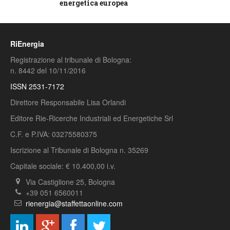
energetica europea
RiEnergia
Registrazione al tribunale di Bologna:
n. 8442 del 10/11/2016
ISSN 2531-7172
Direttore Responsabile Lisa Orlandi
Editore Rie-Ricerche Industriali ed Energetiche Srl
C.F. e P.IVA: 03275580375
Iscrizione al Tribunale di Bologna n. 35269
Capitale sociale: € 10.400,00 i.v.
Via Castiglione 25, Bologna
+39 051 6560011
rienergia@staffettaonline.com