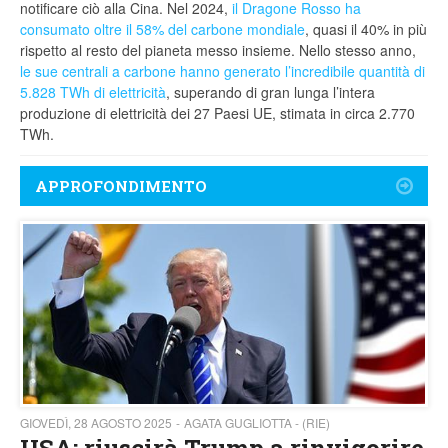
notificare ciò alla Cina. Nel 2024,
il Dragone Rosso ha
consumato oltre il 58% del carbone mondiale
, quasi il 40% in più
rispetto al resto del pianeta messo insieme. Nello stesso anno,
le sue centrali a carbone hanno generato l’incredibile quantità di
5.828 TWh di elettricità
, superando di gran lunga l’intera
produzione di elettricità dei 27 Paesi UE, stimata in circa 2.770
TWh.
APPROFONDIMENTO
GIOVEDÌ, 28 AGOSTO 2025
AGATA GUGLIOTTA - (RIE)
USA: riuscirà Trump a rinvigorire