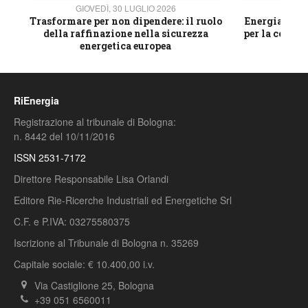
GIOVEDÌ, 30 LUGLIO 2026
GIOVE
ico
Trasformare per non dipendere: il ruolo
Energia e mat
della raffinazione nella sicurezza
per la compet
energetica europea
RiEnergia
Registrazione al tribunale di Bologna:
n. 8442 del 10/11/2016
ISSN 2531-7172
Direttore Responsabile Lisa Orlandi
Editore Rie-Ricerche Industriali ed Energetiche Srl
C.F. e P.IVA: 03275580375
Iscrizione al Tribunale di Bologna n. 35269
Capitale sociale: € 10.400,00 i.v.
Via Castiglione 25, Bologna
+39 051 6560011