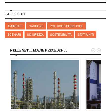
TAG CLOUD
AMBIENTE
CARBONE
POLITICHE PUBBLICHE
SCENARI
SICUREZZA
SOSTENIBILITÀ
STATI UNITI
NELLE SETTIMANE PRECEDENTI

