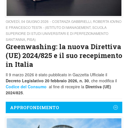
GIOVEDÌ, 04 GIUGNO 2026
COSTANZA GABBRIELLI, ROBERTA IOVINO
E FRANCESCO TESTA - (ISTITUTO DI MANAGEMENT, SCUOLA
SUPERIORE DI STUDI UNIVERSITARI E DI PERFEZIONAMENTO
SANT’ANNA, PISA)
Greenwashing: la nuova Direttiva
(UE) 2024/825 e il suo recepimento
in Italia
Il 9 marzo 2026 è stato pubblicato in Gazzetta Ufficiale il
Decreto Legislativo 20 febbraio 2026, n. 30
, che modifica il
Codice del Consumo
al fine di recepire la
Direttiva (UE)
2024/825
.
APPROFONDIMENTO