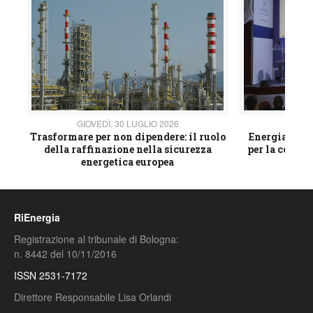
GIOVEDÌ, 30 LUGLIO 2026
GIOVE
ico
Trasformare per non dipendere: il ruolo
Energia e mat
della raffinazione nella sicurezza
per la compet
energetica europea
RiEnergia
Registrazione al tribunale di Bologna:
n. 8442 del 10/11/2016
ISSN 2531-7172
Direttore Responsabile Lisa Orlandi