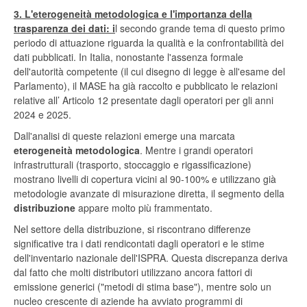
3. L'eterogeneità metodologica e l'importanza della
trasparenza dei dati: i
l secondo grande tema di questo primo
periodo di attuazione riguarda la qualità e la confrontabilità dei
dati pubblicati. In Italia, nonostante l'assenza formale
dell'autorità competente (il cui disegno di legge è all'esame del
Parlamento), il MASE ha già raccolto e pubblicato le relazioni
relative all’ Articolo 12 presentate dagli operatori per gli anni
2024 e 2025.
Dall'analisi di queste relazioni emerge una marcata
eterogeneità metodologica
. Mentre i grandi operatori
infrastrutturali (trasporto, stoccaggio e rigassificazione)
mostrano livelli di copertura vicini al 90-100% e utilizzano già
metodologie avanzate di misurazione diretta, il segmento della
distribuzione
appare molto più frammentato.
Nel settore della distribuzione, si riscontrano differenze
significative tra i dati rendicontati dagli operatori e le stime
dell'inventario nazionale dell'ISPRA. Questa discrepanza deriva
dal fatto che molti distributori utilizzano ancora fattori di
emissione generici ("metodi di stima base"), mentre solo un
nucleo crescente di aziende ha avviato programmi di