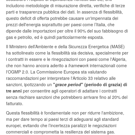
includono metodologie di misurazione diretta, verifiche di terze
parti e trasparenza pubblica dei dati. In assenza di flessibilità,
questo deficit di offerta potrebbe causare un'impennata dei
prezzi dell'energia soprattutto per paesi come l’Italia, che
dipende dalle importazioni per oltre il 90% del suo fabbisogno di
gas e petrolio, ed è quindi particolarmente esposta.
Il Ministero dell’Ambiente e della Sicurezza Energetica (MASE)
ha sottolineato come la flessibilità sia decisiva, specialmente per
i contratti in essere e le rinegoziazioni con paesi come l'Algeria,
che non hanno ancora aderito a
framework
internazionali come
l'OGMP 2.0. La Commissione Europea sta valutando
raccomandazioni per interpretare l'Articolo 33 relativo alle
sanzioni, ipotizzando un
"
grace period
" (periodo di grazia) di
tre anni
per consentire agli operatori di adattare i contratti
senza rischiare sanzioni che potrebbero arrivare fino al 20% del
fatturato.
Questa flessibilità è fondamentale non per ridurre l'ambizione,
ma per dare tempo ai paesi terzi di adeguarsi agli standard
europei, evitando che l’incertezza paralizzi le negoziazioni
commerciali e comprometta la resilienza del sistema gas.