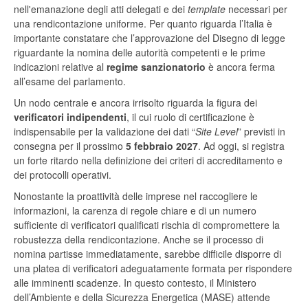
nell'emanazione degli atti delegati e dei
template
necessari per
una rendicontazione uniforme. Per quanto riguarda l’Italia è
importante constatare che l’approvazione del Disegno di legge
riguardante la nomina delle autorità competenti e le prime
indicazioni relative al
regime sanzionatorio
è ancora ferma
all’esame del parlamento.
Un nodo centrale e ancora irrisolto riguarda la figura dei
verificatori indipendenti
, il cui ruolo di certificazione è
indispensabile per la validazione dei dati “
Site Level
” previsti in
consegna per il prossimo
5 febbraio 2027
. Ad oggi, si registra
un forte ritardo nella definizione dei criteri di accreditamento e
dei protocolli operativi.
Nonostante la proattività delle imprese nel raccogliere le
informazioni, la carenza di regole chiare e di un numero
sufficiente di verificatori qualificati rischia di compromettere la
robustezza della rendicontazione. Anche se il processo di
nomina partisse immediatamente, sarebbe difficile disporre di
una platea di verificatori adeguatamente formata per rispondere
alle imminenti scadenze. In questo contesto, il Ministero
dell’Ambiente e della Sicurezza Energetica (MASE) attende