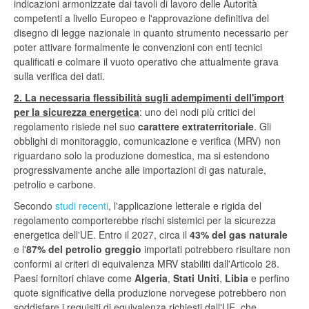
indicazioni armonizzate dai tavoli di lavoro delle Autorità
competenti a livello Europeo e l'approvazione definitiva del
disegno di legge nazionale in quanto strumento necessario per
poter attivare formalmente le convenzioni con enti tecnici
qualificati e colmare il vuoto operativo che attualmente grava
sulla verifica dei dati.
2. La necessaria flessibilità sugli adempimenti dell'import
per la sicurezza energetica
: uno dei nodi più critici del
regolamento risiede nel suo
carattere extraterritoriale
. Gli
obblighi di monitoraggio, comunicazione e verifica (MRV) non
riguardano solo la produzione domestica, ma si estendono
progressivamente anche alle importazioni di gas naturale,
petrolio e carbone.
Secondo
studi
recenti
, l'applicazione letterale e rigida del
regolamento comporterebbe rischi sistemici per la sicurezza
energetica dell'UE. Entro il 2027, circa il
43% del gas naturale
e l'
87% del petrolio greggio
importati potrebbero risultare non
conformi ai criteri di equivalenza MRV stabiliti dall'Articolo 28.
Paesi fornitori chiave come
Algeria
,
Stati Uniti
,
Libia
e perfino
quote significative della produzione norvegese potrebbero non
soddisfare i requisiti di equivalenza richiesti dall'UE, che