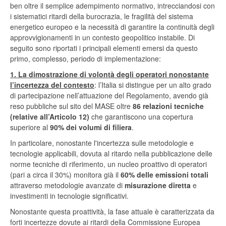
ben oltre il semplice adempimento normativo, intrecciandosi con
i sistematici ritardi della burocrazia, le fragilità del sistema
energetico europeo e la necessità di garantire la continuità degli
approvvigionamenti in un contesto geopolitico instabile. Di
seguito sono riportati i principali elementi emersi da questo
primo, complesso, periodo di implementazione:
1. La dimostrazione di volontà degli operatori nonostante
l’incertezza del contesto
: l’Italia si distingue per un alto grado
di partecipazione nell’attuazione del Regolamento, avendo già
reso pubbliche sul sito del MASE oltre
86 relazioni tecniche
(relative all’Articolo 12)
che garantiscono una copertura
superiore al
90% dei volumi di filiera
.
In particolare, nonostante l'incertezza sulle metodologie e
tecnologie applicabili, dovuta al ritardo nella pubblicazione delle
norme tecniche di riferimento, un nucleo proattivo di operatori
(pari a circa il 30%) monitora già il
60% delle emissioni totali
attraverso metodologie avanzate di
misurazione diretta
e
investimenti in tecnologie significativi.
Nonostante questa proattività, la fase attuale è caratterizzata da
forti incertezze dovute ai ritardi della Commissione Europea