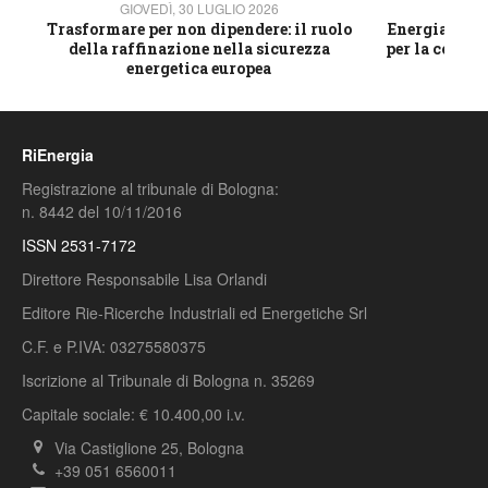
GIOVEDÌ, 30 LUGLIO 2026
GIOVE
ico
Trasformare per non dipendere: il ruolo
Energia e mat
della raffinazione nella sicurezza
per la compet
energetica europea
RiEnergia
Registrazione al tribunale di Bologna:
n. 8442 del 10/11/2016
ISSN 2531-7172
Direttore Responsabile Lisa Orlandi
Editore Rie-Ricerche Industriali ed Energetiche Srl
C.F. e P.IVA: 03275580375
Iscrizione al Tribunale di Bologna n. 35269
Capitale sociale: € 10.400,00 i.v.
Via Castiglione 25, Bologna
+39 051 6560011