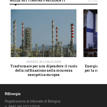
NELLE SETTIMANE PRECEDENTI


GIOVEDÌ, 30 LUGLIO 2026
GIOVE
ico
Trasformare per non dipendere: il ruolo
Energia e mat
della raffinazione nella sicurezza
per la compet
energetica europea
RiEnergia
Registrazione al tribunale di Bologna:
n. 8442 del 10/11/2016