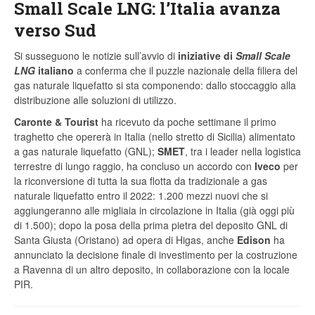
Small Scale LNG: l’Italia avanza
verso Sud
Si susseguono le notizie sull’avvio di
iniziative di
Small Scale
LNG
italiano
a conferma che il puzzle nazionale della filiera del
gas naturale liquefatto si sta componendo: dallo stoccaggio alla
distribuzione alle soluzioni di utilizzo.
Caronte & Tourist
ha ricevuto da poche settimane il primo
traghetto che opererà in Italia (nello stretto di Sicilia) alimentato
a gas naturale liquefatto (GNL);
SMET
, tra i leader nella logistica
terrestre di lungo raggio, ha concluso un accordo con
Iveco
per
la riconversione di tutta la sua flotta da tradizionale a gas
naturale liquefatto entro il 2022: 1.200 mezzi nuovi che si
aggiungeranno alle migliaia in circolazione in Italia (già oggi più
di 1.500); dopo la posa della prima pietra del deposito GNL di
Santa Giusta (Oristano) ad opera di Higas, anche
Edison
ha
annunciato la decisione finale di investimento per la costruzione
a Ravenna di un altro deposito, in collaborazione con la locale
PIR.