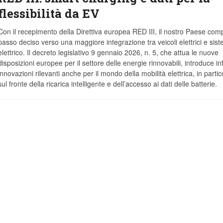
flessibilità da EV
Con il recepimento della Direttiva europea RED III, il nostro Paese com
passo deciso verso una maggiore integrazione tra veicoli elettrici e sis
elettrico. Il decreto legislativo 9 gennaio 2026, n. 5, che attua le nuove
disposizioni europee per il settore delle energie rinnovabili, introduce inf
innovazioni rilevanti anche per il mondo della mobilità elettrica, in partic
sul fronte della ricarica intelligente e dell’accesso ai dati delle batterie.