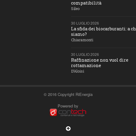
compatibilità
Sileo
30 LUGLIO 2026
La sfida dei biocarburanti: a c
siamo?
Chiaramonti
30 LUGLIO 2026
Raffinazione non vuol dire
rottamazione
D’Aloisi
© 2016 Copyright RiEnergia
Powered by