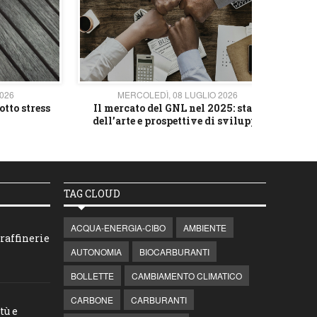
2026
MERCOLEDÌ, 08 LUGLIO 2026
otto stress
Il mercato del GNL nel 2025: stato
L'av
dell’arte e prospettive di sviluppo
TAG CLOUD
ACQUA-ENERGIA-CIBO
AMBIENTE
raffinerie
AUTONOMIA
BIOCARBURANTI
BOLLETTE
CAMBIAMENTO CLIMATICO
CARBONE
CARBURANTI
tù e