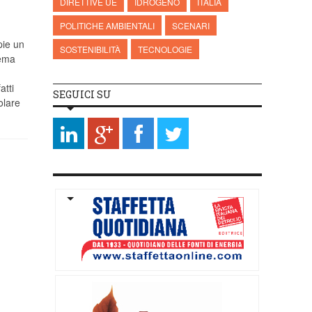
DIRETTIVE UE
IDROGENO
ITALIA
POLITICHE AMBIENTALI
SCENARI
pie un
SOSTENIBILITÀ
TECNOLOGIE
tema
atti
SEGUICI SU
olare