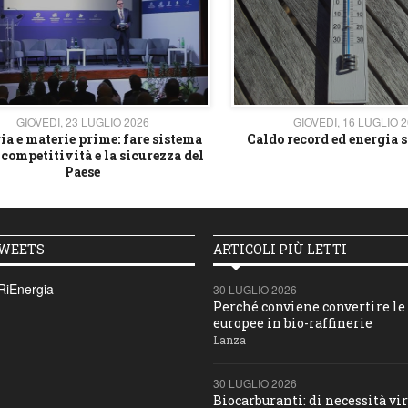
GIOVEDÌ, 23 LUGLIO 2026
GIOVEDÌ, 16 LUGLIO 
ia e materie prime: fare sistema
Caldo record ed energia s
 competitività e la sicurezza del
Paese
TWEETS
ARTICOLI PIÙ LETTI
RiEnergia
30 LUGLIO 2026
Perché conviene convertire le 
europee in bio-raffinerie
Lanza
30 LUGLIO 2026
Biocarburanti: di necessità vir