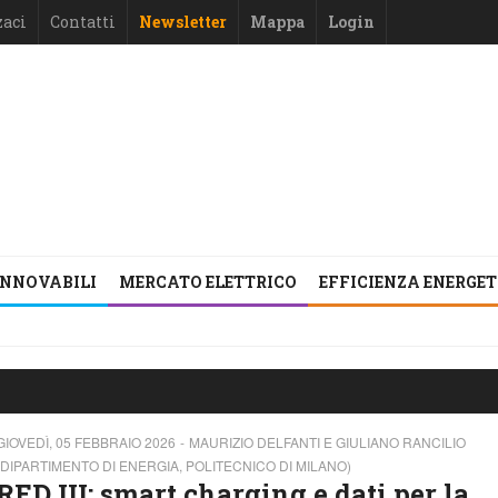
zaci
Contatti
Newsletter
Mappa
Login
INNOVABILI
MERCATO ELETTRICO
EFFICIENZA ENERGE
GIOVEDÌ, 05 FEBBRAIO 2026
MAURIZIO DELFANTI E GIULIANO RANCILIO
(DIPARTIMENTO DI ENERGIA, POLITECNICO DI MILANO)
RED III: smart charging e dati per la