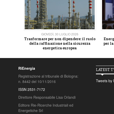
26
GIOVEDÌ, 30 LUGLIO 2026
 strategico
Trasformare per non dipendere: il ruolo
Energ
della raffinazione nella sicurezza
per la
energetica europea
RiEnergia
LATEST 
Registrazione al tribunale di Bologna:
Tweets by 
n. 8442 del 10/11/2016
ISSN 2531-7172
Direttore Responsabile Lisa Orlandi
Editore Rie-Ricerche Industriali ed
Energetiche Srl