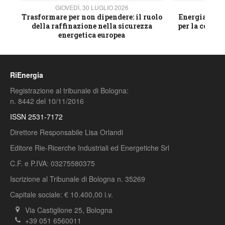
GIOVEDÌ, 30 LUGLIO 2026
GIOVE
ico
Trasformare per non dipendere: il ruolo
Energia e mat
della raffinazione nella sicurezza
per la compet
energetica europea
RiEnergia
Registrazione al tribunale di Bologna:
n. 8442 del 10/11/2016
ISSN 2531-7172
Direttore Responsabile Lisa Orlandi
Editore Rie-Ricerche Industriali ed Energetiche Srl
C.F. e P.IVA: 03275580375
Iscrizione al Tribunale di Bologna n. 35269
Capitale sociale: € 10.400,00 i.v.
Via Castiglione 25, Bologna
+39 051 6560011