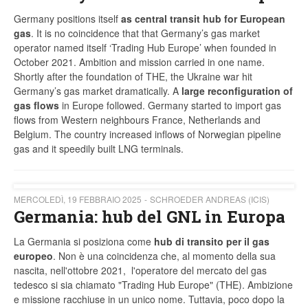
Germany positions itself
as central transit hub for European
gas
. It is no coincidence that that Germany’s gas market
operator named itself ‘Trading Hub Europe’ when founded in
October 2021. Ambition and mission carried in one name.
Shortly after the foundation of THE, the Ukraine war hit
Germany’s gas market dramatically. A
large reconfiguration of
gas flows
in Europe followed. Germany started to import gas
flows from Western neighbours France, Netherlands and
Belgium. The country increased inflows of Norwegian pipeline
gas and it speedily built LNG terminals.
MERCOLEDÌ, 19 FEBBRAIO 2025
SCHROEDER ANDREAS (ICIS)
Germania: hub del GNL in Europa
La Germania si posiziona come
hub di transito per il gas
europeo
. Non è una coincidenza che, al momento della sua
nascita, nell'ottobre 2021, l'operatore del mercato del gas
tedesco si sia chiamato "Trading Hub Europe" (THE). Ambizione
e missione racchiuse in un unico nome. Tuttavia, poco dopo la