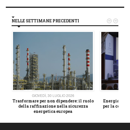
NELLE SETTIMANE PRECEDENTI


GIOVEDÌ, 30 LUGLIO 2026
GIOVE
ico
Trasformare per non dipendere: il ruolo
Energia e mat
della raffinazione nella sicurezza
per la compet
energetica europea