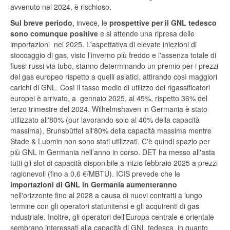
avvenuto nel 2024, è rischioso.
Sul breve periodo
, invece, le
prospettive per il GNL tedesco
sono comunque positive
e si attende una ripresa delle
importazioni nel 2025. L'aspettativa di elevate iniezioni di
stoccaggio di gas, visto l’inverno più freddo e l'assenza totale di
flussi russi via tubo, stanno determinando un premio per i prezzi
del gas europeo rispetto a quelli asiatici, attirando così maggiori
carichi di GNL. Così il tasso medio di utilizzo dei rigassificatori
europei è arrivato, a gennaio 2025, al 45%, rispetto 36% del
terzo trimestre del 2024. Wilhelmshaven in Germania è stato
utilizzato all'80% (pur lavorando solo al 40% della capacità
massima), Brunsbüttel all'80% della capacità massima mentre
Stade & Lubmin non sono stati utilizzati. C'è quindi spazio per
più GNL in Germania nell’anno in corso. DET ha messo all'asta
tutti gli slot di capacità disponibile a inizio febbraio 2025 a prezzi
ragionevoli (fino a 0,6 €/MBTU). ICIS prevede che le
importazioni di GNL in Germania aumenteranno
nell'orizzonte fino al 2028 a causa di nuovi contratti a lungo
termine con gli operatori statunitensi e gli acquirenti di gas
industriale. Inoltre, gli operatori dell'Europa centrale e orientale
sembrano interessati alla capacità di GNL tedesca, in quanto