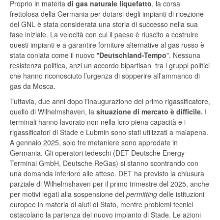
Proprio in materia
di gas naturale liquefatto
, la corsa
frettolosa della Germania per dotarsi degli impianti di ricezione
del GNL è stata considerata una storia di successo nella sua
fase iniziale. La velocità con cui il paese è riuscito a costruire
questi impianti e a garantire forniture alternative al gas russo è
stata coniata come il nuovo "
Deutschland-Tempo
". Nessuna
resistenza politica, anzi un accordo bipartisan tra i gruppi politici
che hanno riconosciuto l’urgenza di sopperire all’ammanco di
gas da Mosca.
Tuttavia, due anni dopo l'inaugurazione del primo rigassificatore,
quello di Wilhelmshaven, la
situazione di mercato è difficile.
I
terminali hanno lavorato non nella loro piena capacità e i
rigassificatori di Stade e Lubmin sono stati utilizzati a malapena.
A gennaio 2025, solo tre metaniere sono approdate in
Germania. Gli operatori tedeschi (DET Deutsche Energy
Terminal GmbH, Deutsche ReGas) si stanno scontrando con
una domanda inferiore alle attese. DET ha previsto la chiusura
parziale di Wilhelmshaven per il primo trimestre del 2025, anche
per motivi legati alla sospensione del
permitting
delle istituzioni
europee in materia di aiuti di Stato, mentre problemi tecnici
ostacolano la partenza del nuovo impianto di Stade. Le azioni