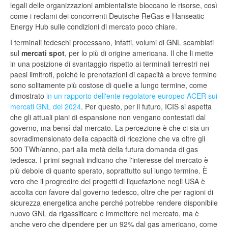
legali delle organizzazioni ambientaliste bloccano le risorse, così
come i reclami dei concorrenti Deutsche ReGas e Hanseatic
Energy Hub sulle condizioni di mercato poco chiare.
I terminali tedeschi processano, infatti, volumi di GNL scambiati
sul
mercati spot
, per lo più di origine americana. Il che li mette
in una posizione di svantaggio rispetto ai terminali terrestri nei
paesi limitrofi, poiché le prenotazioni di capacità a breve termine
sono solitamente più costose di quelle a lungo termine, come
dimostrato
in un rapporto dell'ente regolatore europeo ACER sui
mercati GNL del 2024
. Per questo, per il futuro, ICIS si aspetta
che gli attuali piani di espansione non vengano contestati dal
governo, ma bensì dal mercato. La percezione è che ci sia un
sovradimensionato della capacità di ricezione che va oltre gli
500 TWh/anno, pari alla metà della futura domanda di gas
tedesca. I primi segnali indicano che l'interesse del mercato è
più debole di quanto sperato, soprattutto sul lungo termine. È
vero che il progredire dei progetti di liquefazione negli USA è
accolta con favore dal governo tedesco, oltre che per ragioni di
sicurezza energetica anche perché potrebbe rendere disponibile
nuovo GNL da rigassificare e immettere nel mercato, ma è
anche vero che dipendere per un 92% dal gas americano, come