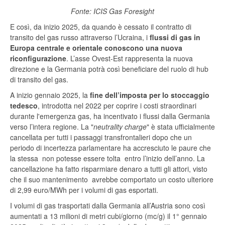
Fonte: ICIS Gas Foresight
E così, da inizio 2025, da quando è cessato il contratto di
transito del gas russo attraverso l’Ucraina, i
flussi di gas in
Europa centrale e orientale conoscono una nuova
riconfigurazione
. L’asse Ovest-Est rappresenta la nuova
direzione e la Germania potrà così beneficiare del ruolo di hub
di transito del gas.
A inizio gennaio 2025, la
fine dell’imposta per lo stoccaggio
tedesco
, introdotta nel 2022 per coprire i costi straordinari
durante l'emergenza gas, ha incentivato i flussi dalla Germania
verso l’intera regione. La "
neutrality charge
" è stata ufficialmente
cancellata per tutti i passaggi transfrontalieri dopo che un
periodo di incertezza parlamentare ha accresciuto le paure che
la stessa non potesse essere tolta entro l’inizio dell’anno. La
cancellazione ha fatto risparmiare denaro a tutti gli attori, visto
che il suo mantenimento avrebbe comportato un costo ulteriore
di 2,99 euro/MWh per i volumi di gas esportati.
I volumi di gas trasportati dalla Germania all’Austria sono così
aumentati a 13 milioni di metri cubi/giorno (mc/g) il 1° gennaio