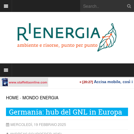
HOME
-
MONDO ENERGIA
Germania: hub del GNL in Europa
MERCOLEDÌ, 19 FEBBRAIO 2025
ANDREAS SCHROEDER (ICIS)