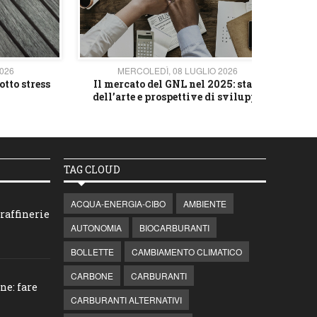
2026
MERCOLEDÌ, 08 LUGLIO 2026
otto stress
Il mercato del GNL nel 2025: stato
L'av
dell’arte e prospettive di sviluppo
TAG CLOUD
ACQUA-ENERGIA-CIBO
AMBIENTE
raffinerie
AUTONOMIA
BIOCARBURANTI
BOLLETTE
CAMBIAMENTO CLIMATICO
CARBONE
CARBURANTI
ne: fare
CARBURANTI ALTERNATIVI