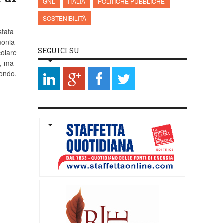
GNL
ITALIA
POLITICHE PUBBLICHE
SOSTENIBILITÀ
stata
monia
SEGUICI SU
colare
e, ma
mondo.