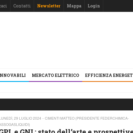
zaci
Contatti
Newsletter
Mappa
Login
INNOVABILI
MERCATO ELETTRICO
EFFICIENZA ENERGE
LUNEDÌ, 29 LUGLIO 2024
CIMENTI MATTEO (PRESIDENTE FEDERCHIMICA-
ASSOGASLIQUIDI)
GPL e GNL: stato dell’arte e prospettive