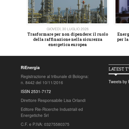
26
GIOVEDÌ, 30 LUGLIO 2026
 strategico
Trasformare per non dipendere: il ruolo
Energ
della raffinazione nella sicurezza
per la
energetica europea
RiEnergia
LATEST 
Registrazione al tribunale di Bologna:
Tweets by 
n. 8442 del 10/11/2016
ISSN 2531-7172
Direttore Responsabile Lisa Orlandi
Editore Rie-Ricerche Industriali ed
Energetiche Srl
C.F. e P.IVA: 03275580375