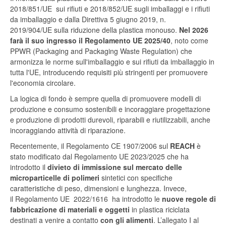
2018/851/UE sui rifiuti e 2018/852/UE sugli imballaggi e i rifiuti
da imballaggio e dalla Direttiva 5 giugno 2019, n.
2019/904/UE sulla riduzione della plastica monouso.
Nel 2026
farà il suo ingresso il
Regolamento UE 2025/40
, noto come
PPWR (Packaging and Packaging Waste Regulation) che
armonizza le norme sull'imballaggio e sui rifiuti da imballaggio in
tutta l'UE, introducendo requisiti più stringenti per promuovere
l'economia circolare.
La logica di fondo è sempre quella di promuovere modelli di
produzione e consumo sostenibili e incoraggiare progettazione
e produzione di prodotti durevoli, riparabili e riutilizzabili, anche
incoraggiando attività di riparazione.
Recentemente, il Regolamento CE 1907/2006 sul
REACH
è
stato modificato dal Regolamento UE 2023/2025 che ha
introdotto il
divieto di immissione sul mercato delle
microparticelle di polimeri
sintetici con specifiche
caratteristiche di peso, dimensioni e lunghezza. Invece,
il Regolamento UE 2022/1616 ha introdotto le
nuove regole di
fabbricazione di materiali e oggetti
in plastica riciclata
destinati a venire a contatto
con gli alimenti
. L’allegato I al