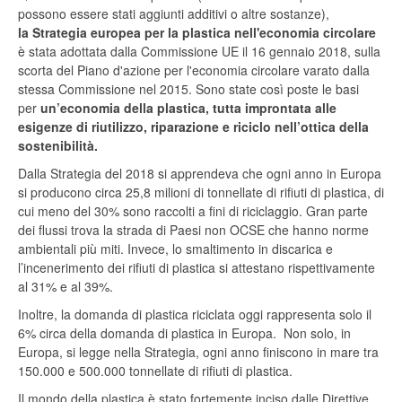
possono essere stati aggiunti additivi o altre sostanze),
la Strategia europea per la plastica nell'economia circolare
è stata adottata dalla Commissione UE il 16 gennaio 2018, sulla
scorta del Piano d'azione per l'economia circolare varato dalla
stessa Commissione nel 2015. Sono state così poste le basi
per
un’economia della plastica, tutta improntata alle
esigenze di riutilizzo, riparazione e riciclo nell’ottica della
sostenibilità.
Dalla Strategia del 2018 si apprendeva che ogni anno in Europa
si producono circa 25,8 milioni di tonnellate di rifiuti di plastica, di
cui meno del 30% sono raccolti a fini di riciclaggio. Gran parte
dei flussi trova la strada di Paesi non OCSE che hanno norme
ambientali più miti. Invece, lo smaltimento in discarica e
l’incenerimento dei rifiuti di plastica si attestano rispettivamente
al 31% e al 39%.
Inoltre, la domanda di plastica riciclata oggi rappresenta solo il
6% circa della domanda di plastica in Europa. Non solo, in
Europa, si legge nella Strategia, ogni anno finiscono in mare tra
150.000 e 500.000 tonnellate di rifiuti di plastica.
Il mondo della plastica è stato fortemente inciso dalle Direttive