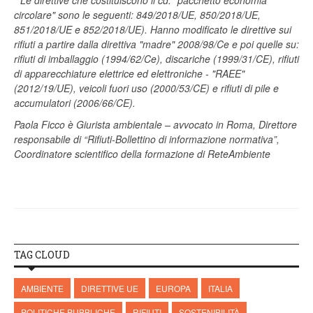
*
Le direttive che costituiscono il cd. "pacchetto economia
circolare" sono le seguenti: 849/2018/UE, 850/2018/UE,
851/2018/UE e 852/2018/UE). Hanno modificato le direttive sui
rifiuti a partire dalla direttiva "madre" 2008/98/Ce e poi quelle su:
rifiuti di imballaggio (1994/62/Ce), discariche (1999/31/CE), rifiuti
di apparecchiature elettrice ed elettroniche - "RAEE"
(2012/19/UE), veicoli fuori uso (2000/53/CE) e rifiuti di pile e
accumulatori (2006/66/CE).
Paola Ficco è Giurista ambientale – avvocato in Roma, Direttore
responsabile di “Rifiuti-Bollettino di informazione normativa”,
Coordinatore scientifico della formazione di ReteAmbiente
TAG CLOUD
AMBIENTE
DIRETTIVE UE
EUROPA
ITALIA
POLITICHE PUBBLICHE
RIFIUTI
SOSTENIBILITÀ