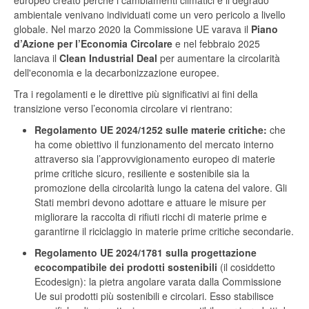
europeo creato perché i cambiamenti climatici e il degrado
ambientale venivano individuati come un vero pericolo a livello
globale. Nel marzo 2020 la Commissione UE varava il
Piano
d’Azione per l’Economia Circolare
e nel febbraio 2025
lanciava il
Clean Industrial Deal
per aumentare la circolarità
dell'economia e la decarbonizzazione europee.
Tra i regolamenti e le direttive più significativi ai fini della
transizione verso l’economia circolare vi rientrano:
Regolamento UE 2024/1252
sulle materie critiche:
che
ha come obiettivo il funzionamento del mercato interno
attraverso sia l’approvvigionamento europeo di materie
prime critiche sicuro, resiliente e sostenibile sia la
promozione della circolarità lungo la catena del valore. Gli
Stati membri devono adottare e attuare le misure per
migliorare la raccolta di rifiuti ricchi di materie prime e
garantirne il riciclaggio in materie prime critiche secondarie.
Regolamento UE 2024/1781 sulla progettazione
ecocompatibile dei prodotti sostenibili
(il cosiddetto
Ecodesign): la pietra angolare varata dalla Commissione
Ue sui prodotti più sostenibili e circolari. Esso stabilisce