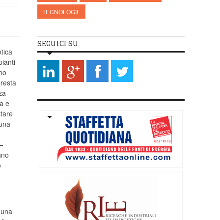
TECNOLOGIE
SEGUICI SU
etica
ianti
eno
 resta
za
ca e
stare
 una
–
uno
o
 una