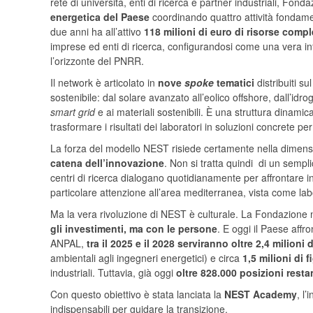
rete di università, enti di ricerca e partner industriali, F
energetica del Paese
coordinando quattro attività fondamen
due anni ha all’attivo
118 milioni di euro di risorse comp
imprese ed enti di ricerca, configurandosi come una vera inf
l’orizzonte del PNRR.
Il network è articolato in
nove
spoke
tematici
distribuiti su
sostenibile: dal solare avanzato all’eolico offshore, dall’idro
smart grid
e ai materiali sostenibili. È una struttura dinamica
trasformare i risultati dei laboratori in soluzioni concrete per 
La forza del modello NEST risiede certamente nella dimens
catena dell’innovazione
. Non si tratta quindi di un sempl
centri di ricerca dialogano quotidianamente per affrontare
particolare attenzione all’area mediterranea, vista come labo
Ma la vera rivoluzione di NEST è culturale. La Fondazione 
gli investimenti, ma con le persone
. E oggi il Paese aff
ANPAL,
tra il 2025 e il 2028 serviranno oltre 2,4 milioni di
ambientali agli ingegneri energetici) e circa
1,5 milioni di 
industriali. Tuttavia, già oggi
oltre 828.000 posizioni rest
Con questo obiettivo è stata lanciata la
NEST Academy
, l
indispensabili per guidare la transizione.