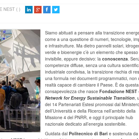
 NEST ( )
Siamo abituati a pensare alla transizione energ
come a una questione di numeri, tecnologie, imp
e infrastrutture. Ma dietro pannelli solari, idrog
verde e bioenergie c’è un elemento che spesso
invisibile, eppure decisivo: la
conoscenza
. Sen
competenze diffuse, senza una cultura scientifi
industriale condivisa, la transizione rischia di re
una formula nei documenti programmatici, non
realtà capace di cambiare il Paese. È da questa
consapevolezza che nasce
Fondazione NEST
Network for Energy Sustainable Transition
, 
dei 14 Partenariati Estesi promossi dal Minister
dell’Università e della Ricerca nell’ambito della
Missione 4 del PNRR, e oggi il principale hub
nazionale dedicato all’energia sostenibile.
Guidata dal
Politecnico di Bari
e sostenuta da