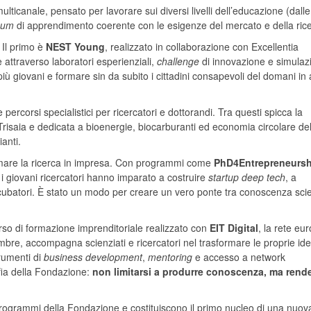
canale, pensato per lavorare sui diversi livelli dell’educazione (dalle
uum
di apprendimento coerente con le esigenze del mercato e della ric
. Il primo è
NEST Young
, realizzato in collaborazione con Excellentia
e attraverso laboratori esperienziali,
challenge
di innovazione e simulazi
 più giovani e formare sin da subito i cittadini consapevoli del domani in
e percorsi specialistici per ricercatori e dottorandi. Tra questi spicca la
saia e dedicata a bioenergie, biocarburanti ed economia circolare de
ianti.
rmare la ricerca in impresa. Con programmi come
PhD4Entrepreneursh
 i giovani ricercatori hanno imparato a costruire
startup deep tech
, a
ncubatori. È stato un modo per creare un vero ponte tra conoscenza scie
rso di formazione imprenditoriale realizzato con
EIT Digital
, la rete eu
mbre, accompagna scienziati e ricercatori nel trasformare le proprie ide
trumenti di
business development
,
mentoring
e accesso a network
ofia della Fondazione:
non limitarsi a produrre conoscenza, ma rende
ei programmi della Fondazione e costituiscono il primo nucleo di una nuov