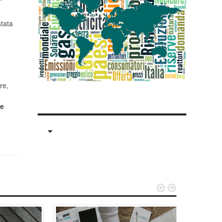
stata
re,
le

