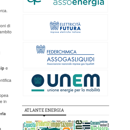
erca.
oni di
 ambito
l
ip
e
ntifica
ropea
e in
ATLANTE ENERGIA
rla
a