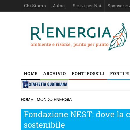
Chi Siamo
.Autori.
Scrivi per Noi
Sponsoriz
HOME
ARCHIVIO
FONTI FOSSILI
FONTI R
HOME
-
MONDO ENERGIA
Fondazione NEST: dove la c
sostenibile