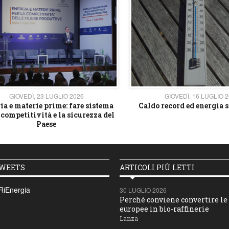
GIOVEDÌ, 23 LUGLIO 2026
GIOVEDÌ, 16 LUGLIO 
ia e materie prime: fare sistema
Caldo record ed energia s
 competitività e la sicurezza del
Paese
TWEETS
ARTICOLI PIÙ LETTI
RiEnergia
30 LUGLIO 2026
Perché conviene convertire le 
europee in bio-raffinerie
Lanza