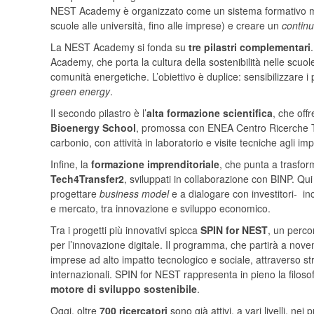
NEST Academy è organizzato come un sistema formativo multi
scuole alle università, fino alle imprese) e creare un
contin
La NEST Academy si fonda su
tre pilastri complementari
Academy, che porta la cultura della sostenibilità nelle scuol
comunità energetiche. L’obiettivo è duplice: sensibilizzare i
green energy
.
Il secondo pilastro è l’
alta formazione scientifica
, che offr
Bioenergy School
, promossa con ENEA Centro Ricerche Tri
carbonio, con attività in laboratorio e visite tecniche agli imp
Infine, la
formazione imprenditoriale
, che punta a trasfo
Tech4Transfer2
, sviluppati in collaborazione con BINP. Qui
progettare
business model
e a dialogare con investitori- i
e mercato, tra innovazione e sviluppo economico.
Tra i progetti più innovativi spicca
SPIN for NEST
, un perco
per l’innovazione digitale. Il programma, che partirà a nove
imprese ad alto impatto tecnologico e sociale, attraverso s
internazionali. SPIN for NEST rappresenta in pieno la filos
motore di sviluppo sostenibile
.
Oggi, oltre
700 ricercatori
sono già attivi, a vari livelli, n