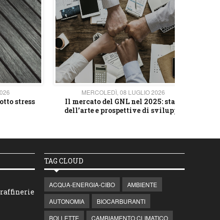
2026
MERCOLEDÌ, 08 LUGLIO 2026
otto stress
Il mercato del GNL nel 2025: stato
L'av
dell’arte e prospettive di sviluppo
TAG CLOUD
ACQUA-ENERGIA-CIBO
AMBIENTE
raffinerie
AUTONOMIA
BIOCARBURANTI
BOLLETTE
CAMBIAMENTO CLIMATICO