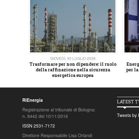
26
GIOVEDÌ, 30 LUGLIO 2026
 strategico
Trasformare per non dipendere: il ruolo
Energ
della raffinazione nella sicurezza
per la
energetica europea
RiEnergia
LATEST 
Registrazione al tribunale di Bologna:
Tweets by 
n. 8442 del 10/11/2016
ISSN 2531-7172
Direttore Responsabile Lisa Orlandi