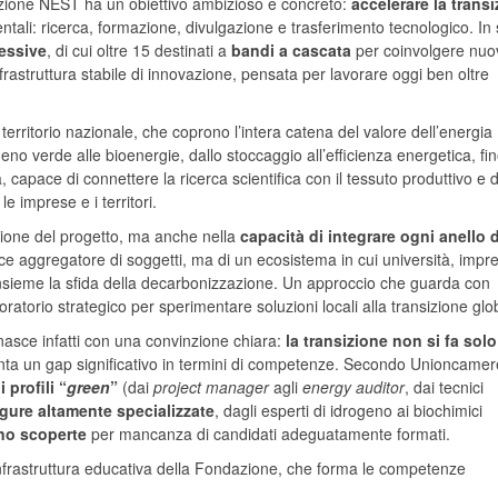
ondazione NEST ha un obiettivo ambizioso e concreto:
accelerare la trans
tali: ricerca, formazione, divulgazione e trasferimento tecnologico. In 
lessive
, di cui oltre 15 destinati a
bandi a cascata
per coinvolgere nuo
rastruttura stabile di innovazione, pensata per lavorare oggi ben oltre
l territorio nazionale, che coprono l’intera catena del valore dell’energia
geno verde alle bioenergie, dallo stoccaggio all’efficienza energetica, fin
, capace di connettere la ricerca scientifica con il tessuto produttivo e d
le imprese e i territori.
ione del progetto, ma anche nella
capacità di integrare ogni anello d
ice aggregatore di soggetti, ma di un ecosistema in cui università, impr
 insieme la sfida della decarbonizzazione. Un approccio che guarda con
ratorio strategico per sperimentare soluzioni locali alla transizione glo
nasce infatti con una convinzione chiara:
la transizione non si fa sol
ronta un gap significativo in termini di competenze. Secondo Unioncamer
 profili “
green
”
(dai
project manager
agli
energy auditor
, dai tecnici
figure altamente specializzate
, dagli esperti di idrogeno ai biochimici
ano scoperte
per mancanza di candidati adeguatamente formati.
’infrastruttura educativa della Fondazione, che forma le competenze