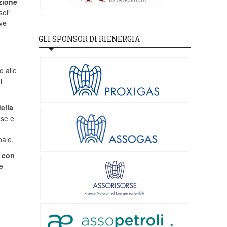
izione
soli
ve
GLI SPONSOR DI RIENERGIA
o alle
i
ella
ese e
bale.
o con
e-