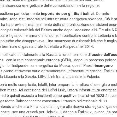
 la sicurezza energetica e delle comunicazioni nella regione.
questione particolarmente
importante per gli Stati baltici
. Durante
ltici sono stati integrati nell’infrastruttura energetica sovietica. Ciò è s
ha ha previsto il mantenimento della sincronizzazione dei sistemi energ
 principali vulnerabilità del Baltico anche dopo l'adesione all'UE e alla N
are il gas come arma di ritorsione, in particolare contro la Lettonia e l
politiche che disapprovava. Una situazione di vulnerabilità che è miglio
n terminale di gas naturale liquefatto a Klaipeda nel 2014.
 notificato ufficialmente alla Russia la loro intenzione di
uscire dall'ac
ndosi con la rete continentale europea (CEN), dopo un processo politico
ggiunto l’indipendenza energetica da Mosca, questi Paesi
rimangono
 avviene attraverso varie e frammentate infrastrutture critiche: Estlink 
a Lituania e la Svezia; LitPol Link tra la Lituania e la Polonia.
n è molto complicato, infatti, interrompere la fornitura di energia e me
ben mirati. Ad eccezione del LitPol Link, l’intera infrastruttura energetic
 ed è quindi esposta a incidenti come quelli verificatisi nel 2023-24, co
gasdotto Balticconnector consentiva il transito bidirezionale di 30
tendo anche alla Finlandia di attingere alla riserva strategica di gas de
tituisce una criticità per Helsinki. Il danno a Estlink 2, invece, ha por