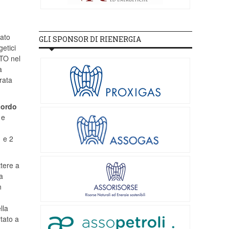
tato
GLI SPONSOR DI RIENERGIA
etici
ATO nel
a
rata
cordo
 e
1 e 2
ttere a
a
n
lla
tato a