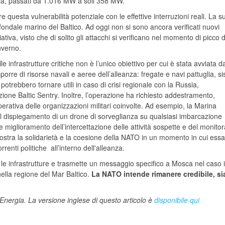
tonia, passati da 1.016 MW a soli 358 MW.
 questa vulnerabilità potenziale con le effettive interruzioni reali. La s
l fondale marino del Baltico. Ad oggi non si sono ancora verificati nuovi
ativa, visto che di solito gli attacchi si verificano nel momento di picco 
nverno.
infrastrutture critiche non è l’unico obiettivo per cui è stata avviata da
rre di risorse navali e aeree dell’alleanza: fregate e navi pattuglia, si
trebbero tornare utili in caso di crisi regionale con la Russia,
ione Baltic Sentry. Inoltre, l’operazione ha richiesto addestramento,
operativa delle organizzazioni militari coinvolte. Ad esempio, la Marina
 nel dispiegamento di un drone di sorveglianza su qualsiasi imbarcazione
e miglioramento dell’intercettazione delle attività sospette e del monito
imostra la solidarietà e la coesione della NATO in un momento in cui essa
nti politiche all’interno dell'alleanza.
e le infrastrutture e trasmette un messaggio specifico a Mosca nel caso i
ella regione del Mar Baltico.
La NATO intende rimanere credibile, si
iEnergia. La versione inglese di questo articolo è
disponibile qui