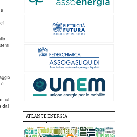
ua
dei
lla
stemi
raggio
 è
n cui
a dal
ATLANTE ENERGIA