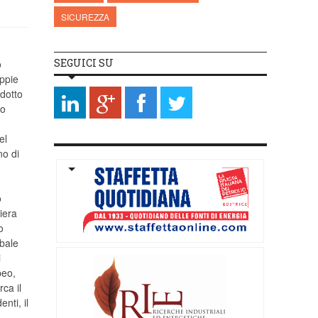
SICUREZZA
SEGUICI SU
o
oppie
sdotto
to
el
no di
o
liera
o
obale
i
peo,
ca il
nti, il