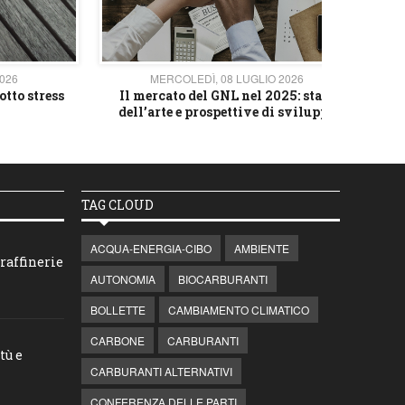
2026
MERCOLEDÌ, 08 LUGLIO 2026
otto stress
Il mercato del GNL nel 2025: stato
L'av
dell’arte e prospettive di sviluppo
TAG CLOUD
ACQUA-ENERGIA-CIBO
AMBIENTE
raffinerie
AUTONOMIA
BIOCARBURANTI
BOLLETTE
CAMBIAMENTO CLIMATICO
CARBONE
CARBURANTI
tù e
CARBURANTI ALTERNATIVI
CONFERENZA DELLE PARTI