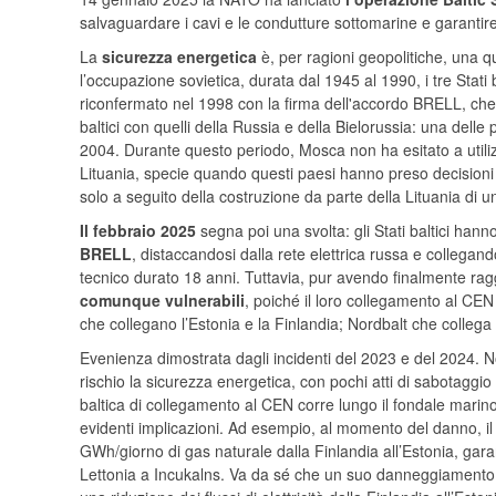
salvaguardare i cavi e le condutture sottomarine e garantire
La
sicurezza energetica
è, per ragioni geopolitiche, una 
l’occupazione sovietica, durata dal 1945 al 1990, i tre Stati ba
riconfermato nel 1998 con la firma dell'accordo BRELL, che 
baltici con quelli della Russia e della Bielorussia: una delle
2004. Durante questo periodo, Mosca non ha esitato a utilizz
Lituania, specie quando questi paesi hanno preso decisioni 
solo a seguito della costruzione da parte della Lituania di u
Il febbraio 2025
segna poi una svolta: gli Stati baltici hanno
BRELL
, distaccandosi dalla rete elettrica russa e collega
tecnico durato 18 anni. Tuttavia, pur avendo finalmente ra
comunque vulnerabili
, poiché il loro collegamento al CEN
che collegano l’Estonia e la Finlandia; Nordbalt che collega l
Evenienza dimostrata dagli incidenti del 2023 e del 2024. No
rischio la sicurezza energetica, con pochi atti di sabotaggio 
baltica di collegamento al CEN corre lungo il fondale marino
evidenti implicazioni. Ad esempio, al momento del danno, il 
GWh/giorno di gas naturale dalla Finlandia all’Estonia, garan
Lettonia a Incukalns. Va da sé che un suo danneggiamento cos