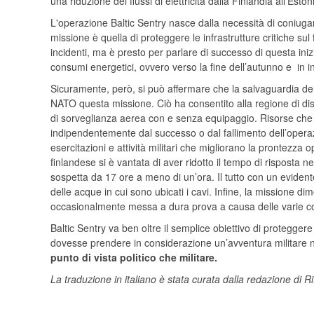
una riduzione dei flussi di elettricità dalla Finlandia all’Es
L'operazione Baltic Sentry nasce dalla necessità di coniugare
missione è quella di proteggere le infrastrutture critiche su
incidenti, ma è presto per parlare di successo di questa inizi
consumi energetici, ovvero verso la fine dell’autunno e in i
Sicuramente, però, si può affermare che la salvaguardia delle 
NATO questa missione. Ciò ha consentito alla regione di dispo
di sorveglianza aerea con e senza equipaggio. Risorse che po
indipendentemente dal successo o dal fallimento dell’operaz
esercitazioni e attività militari che migliorano la prontezza 
finlandese si è vantata di aver ridotto il tempo di risposta
sospetta da 17 ore a meno di un’ora. Il tutto con un evident
delle acque in cui sono ubicati i cavi. Infine, la missione d
occasionalmente messa a dura prova a causa delle varie corre
Baltic Sentry va ben oltre il semplice obiettivo di protegger
dovesse prendere in considerazione un’avventura militare n
punto di vista politico che militare.
La traduzione in italiano è stata curata dalla redazione di R