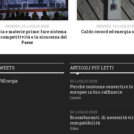
GIOVEDÌ, 23 LUGLIO 2026
GIOVEDÌ, 16 LUGLIO 
ia e materie prime: fare sistema
Caldo record ed energia s
 competitività e la sicurezza del
Paese
TWEETS
ARTICOLI PIÙ LETTI
RiEnergia
30 LUGLIO 2026
Perché conviene convertire le 
europee in bio-raffinerie
Lanza
30 LUGLIO 2026
Biocarburanti: di necessità vir
compatibilità
Sileo