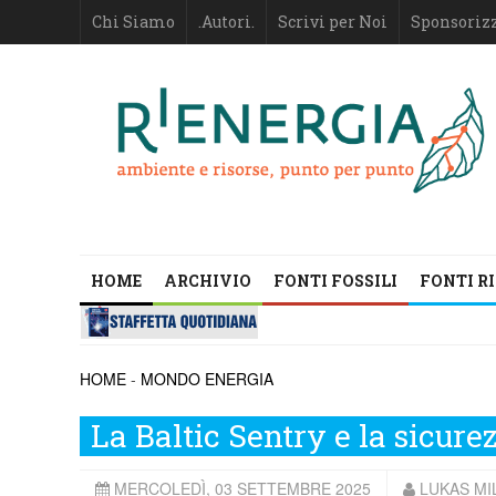
Chi Siamo
.Autori.
Scrivi per Noi
Sponsoriz
HOME
ARCHIVIO
FONTI FOSSILI
FONTI R
HOME
-
MONDO ENERGIA
La Baltic Sentry e la sicure
MERCOLEDÌ, 03 SETTEMBRE 2025
LUKAS MI