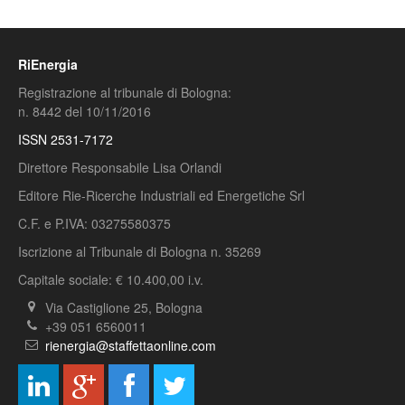
RiEnergia
Registrazione al tribunale di Bologna:
n. 8442 del 10/11/2016
ISSN 2531-7172
Direttore Responsabile Lisa Orlandi
Editore Rie-Ricerche Industriali ed Energetiche Srl
C.F. e P.IVA: 03275580375
Iscrizione al Tribunale di Bologna n. 35269
Capitale sociale: € 10.400,00 i.v.
Via Castiglione 25, Bologna
+39 051 6560011
rienergia@staffettaonline.com