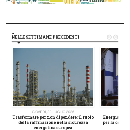
NELLE SETTIMANE PRECEDENTI


GIOVEDÌ, 30 LUGLIO 2026
GIOVE
ico
Trasformare per non dipendere: il ruolo
Energia e mat
della raffinazione nella sicurezza
per la compet
energetica europea