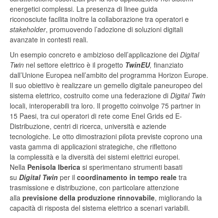
energetici complessi. La presenza di linee guida
riconosciute facilita inoltre la collaborazione tra operatori e
stakeholder
, promuovendo l’adozione di soluzioni digitali
avanzate in contesti reali.
Un esempio concreto e ambizioso dell’applicazione dei
Digital
Twin
nel settore elettrico è il progetto
TwinEU
,
finanziato
dall’Unione Europea nell’ambito del programma Horizon Europe.
Il suo obiettivo è realizzare un gemello digitale paneuropeo del
sistema elettrico, costruito come una federazione di
Digital Twin
locali, interoperabili tra loro. Il progetto coinvolge 75 partner in
15 Paesi, tra cui operatori di rete come Enel Grids ed E-
Distribuzione, centri di ricerca, università e aziende
tecnologiche. Le otto dimostrazioni pilota previste coprono una
vasta gamma di applicazioni strategiche, che riflettono
la complessità e la diversità dei sistemi elettrici europei.
Nella
Penisola Iberica
si sperimentano strumenti basati
su
Digital Twin
per il
coordinamento in tempo reale
tra
trasmissione e distribuzione, con particolare attenzione
alla
previsione della produzione rinnovabile
, migliorando la
capacità di risposta del sistema elettrico a scenari variabili.