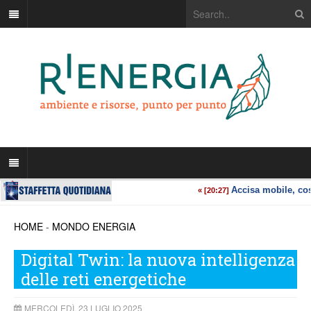
HOME
-
MONDO ENERGIA
Digital Twin: la nuova intelligenza
delle reti energetiche
MERCOLEDÌ, 23 LUGLIO 2025