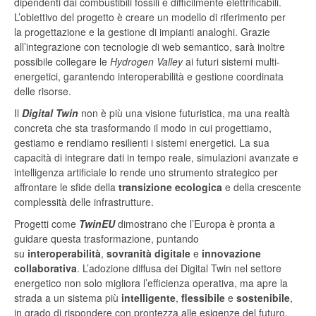
dipendenti dai combustibili fossili e difficilmente elettrificabili.
L’obiettivo del progetto è creare un modello di riferimento per
la progettazione e la gestione di impianti analoghi. Grazie
all’integrazione con tecnologie di web semantico, sarà inoltre
possibile collegare le
Hydrogen Valley
ai futuri sistemi multi-
energetici, garantendo interoperabilità e gestione coordinata
delle risorse.
Il
Digital Twin
non è più una visione futuristica, ma una realtà
concreta che sta trasformando il modo in cui progettiamo,
gestiamo e rendiamo resilienti i sistemi energetici. La sua
capacità di integrare dati in tempo reale, simulazioni avanzate e
intelligenza artificiale lo rende uno strumento strategico per
affrontare le sfide della
transizione ecologica
e della crescente
complessità delle infrastrutture.
Progetti come
TwinEU
dimostrano che l’Europa è pronta a
guidare questa trasformazione, puntando
su
interoperabilità
,
sovranità digitale
e
innovazione
collaborativa
. L’adozione diffusa dei Digital Twin nel settore
energetico non solo migliora l’efficienza operativa, ma apre la
strada a un sistema più
intelligente
,
flessibile
e
sostenibile
,
in grado di rispondere con prontezza alle esigenze del futuro.