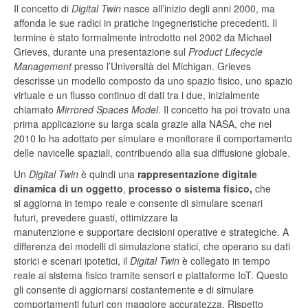
Il concetto di
Digital Twin
nasce all’inizio degli anni 2000, ma
affonda le sue radici in pratiche ingegneristiche precedenti. Il
termine è stato formalmente introdotto nel 2002 da Michael
Grieves, durante una presentazione sul
Product Lifecycle
Management
presso l’Università del Michigan. Grieves
descrisse un modello composto da uno spazio fisico, uno spazio
virtuale e un flusso continuo di dati tra i due, inizialmente
chiamato
Mirrored Spaces Model
. Il concetto ha poi trovato una
prima applicazione su larga scala grazie alla NASA, che nel
2010 lo ha adottato per simulare e monitorare il comportamento
delle navicelle spaziali, contribuendo alla sua diffusione globale.
Un
Digital Twin
è quindi una
rappresentazione digitale
dinamica di un oggetto
,
processo o sistema fisico,
che
si aggiorna in tempo reale e consente di simulare scenari
futuri, prevedere guasti, ottimizzare la
manutenzione e supportare decisioni operative e strategiche. A
differenza dei modelli di simulazione statici, che operano su dati
storici e scenari ipotetici, il
Digital Twin
è collegato in tempo
reale al sistema fisico tramite sensori e piattaforme IoT. Questo
gli consente di aggiornarsi costantemente e di simulare
comportamenti futuri con maggiore accuratezza. Rispetto