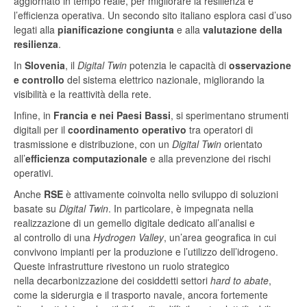
aggiornato in tempo reale, per migliorare la resilienza e
l’efficienza operativa. Un secondo sito italiano esplora casi d’uso
legati alla
pianificazione congiunta
e alla
valutazione della
resilienza
.
In
Slovenia
, il
Digital Twin
potenzia le capacità di
osservazione
e controllo
del sistema elettrico nazionale, migliorando la
visibilità e la reattività della rete.
Infine, in
Francia e nei Paesi Bassi
, si sperimentano strumenti
digitali per il
coordinamento operativo
tra operatori di
trasmissione e distribuzione, con un
Digital Twin
orientato
all’
efficienza computazionale
e alla prevenzione dei rischi
operativi.
Anche
RSE
è attivamente coinvolta nello sviluppo di soluzioni
basate su
Digital Twin
. In particolare, è impegnata nella
realizzazione di un gemello digitale dedicato all’analisi e
al controllo di una
Hydrogen Valley
, un’area geografica in cui
convivono impianti per la produzione e l’utilizzo dell’idrogeno.
Queste infrastrutture rivestono un ruolo strategico
nella decarbonizzazione dei cosiddetti settori
hard to abate
,
come la siderurgia e il trasporto navale, ancora fortemente