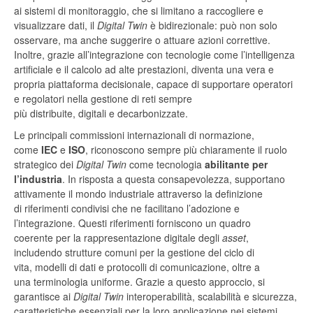
ai sistemi di monitoraggio, che si limitano a raccogliere e
visualizzare dati, il
Digital Twin
è bidirezionale: può non solo
osservare, ma anche suggerire o attuare azioni correttive.
Inoltre, grazie all’integrazione con tecnologie come l’intelligenza
artificiale e il calcolo ad alte prestazioni, diventa una vera e
propria piattaforma decisionale, capace di supportare operatori
e regolatori nella gestione di reti sempre
più distribuite, digitali e decarbonizzate.
Le principali commissioni internazionali di normazione,
come
IEC
e
ISO
, riconoscono sempre più chiaramente il ruolo
strategico dei
Digital Twin
come tecnologia
abilitante per
l’industria
. In risposta a questa consapevolezza, supportano
attivamente il mondo industriale attraverso la definizione
di riferimenti condivisi che ne facilitano l’adozione e
l’integrazione. Questi riferimenti forniscono un quadro
coerente per la rappresentazione digitale degli
asset
,
includendo strutture comuni per la gestione del ciclo di
vita, modelli di dati e protocolli di comunicazione, oltre a
una terminologia uniforme. Grazie a questo approccio, si
garantisce ai
Digital Twin
interoperabilità, scalabilità e sicurezza,
caratteristiche essenziali per la loro applicazione nei sistemi