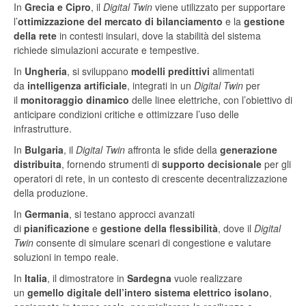
In
Grecia e Cipro
, il
Digital Twin
viene utilizzato per supportare
l’
ottimizzazione del mercato di bilanciamento
e la
gestione
della rete
in contesti insulari, dove la stabilità del sistema
richiede simulazioni accurate e tempestive.
In
Ungheria
, si sviluppano
modelli predittivi
alimentati
da
intelligenza artificiale
, integrati in un
Digital Twin
per
il
monitoraggio dinamico
delle linee elettriche, con l’obiettivo di
anticipare condizioni critiche e ottimizzare l’uso delle
infrastrutture.
In
Bulgaria
, il
Digital Twin
affronta le sfide della
generazione
distribuita
, fornendo strumenti di
supporto decisionale
per gli
operatori di rete, in un contesto di crescente decentralizzazione
della produzione.
In
Germania
, si testano approcci avanzati
di
pianificazione
e
gestione della flessibilità
, dove il
Digital
Twin
consente di simulare scenari di congestione e valutare
soluzioni in tempo reale.
In
Italia
, il dimostratore in
Sardegna
vuole realizzare
un
gemello digitale dell’intero sistema elettrico isolano
,