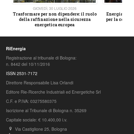
GIOVEDÌ, 30 LUGLIO 2026
GIOVE
ico
Trasformare per non dipendere: il ruolo
Energia e mat
della raffinazione nella sicurezza
per la compet
energetica europea
RiEnergia
Registrazione al tribunale di Bologna:
n. 8442 del 10/11/2016
ISSN 2531-7172
Direttore Responsabile Lisa Orlandi
Editore Rie-Ricerche Industriali ed Energetiche Srl
C.F. e P.IVA: 03275580375
Iscrizione al Tribunale di Bologna n. 35269
Capitale sociale: € 10.400,00 i.v.
Via Castiglione 25, Bologna