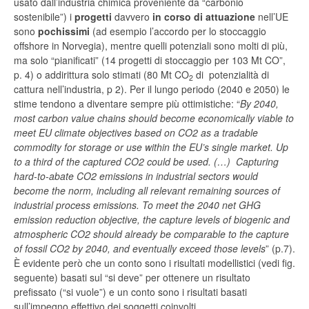
usato dall’industria chimica proveniente da “carbonio
sostenibile”) i
progetti
davvero
in corso di attuazione
nell’UE
sono
pochissimi
(ad esempio l’accordo per lo stoccaggio
offshore in Norvegia), mentre quelli potenziali sono molti di più,
ma solo “pianificati” (14 progetti di stoccaggio per 103 Mt CO”,
p. 4) o addirittura solo stimati (80 Mt CO
di potenzialità di
2
cattura nell’industria, p 2). Per il lungo periodo (2040 e 2050) le
stime tendono a diventare sempre più ottimistiche: “
By 2040,
most carbon value chains should become economically viable to
meet EU climate objectives based on CO
2
as a tradable
commodity for storage or use within the EU’s single market. Up
to a third of the captured CO
2
could be used. (…) Capturing
hard-to-abate CO
2
emissions in industrial sectors would
become the norm, including all relevant remaining sources of
industrial process emissions. To meet the 2040 net GHG
emission reduction objective, the capture levels of biogenic and
atmospheric CO
2
should already be comparable to the capture
of fossil CO
2
by 2040, and eventually exceed those levels
” (p.7).
È evidente però che un conto sono i risultati modellistici (vedi fig.
seguente) basati sul “si deve” per ottenere un risultato
prefissato (“si vuole”) e un conto sono i risultati basati
sull’impegno effettivo dei soggetti coinvolti.