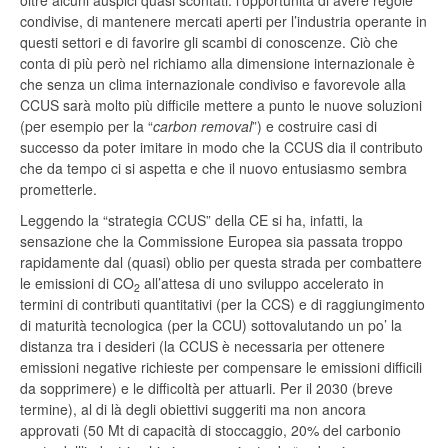
oltre alcuni auspici quasi scontati: l’opportunità di avere regole
condivise, di mantenere mercati aperti per l’industria operante in
questi settori e di favorire gli scambi di conoscenze. Ciò che
conta di più però nel richiamo alla dimensione internazionale è
che senza un clima internazionale condiviso e favorevole alla
CCUS sarà molto più difficile mettere a punto le nuove soluzioni
(per esempio per la “
carbon removal
”) e costruire casi di
successo da poter imitare in modo che la CCUS dia il contributo
che da tempo ci si aspetta e che il nuovo entusiasmo sembra
prometterle.
Leggendo la “strategia CCUS” della CE si ha, infatti, la
sensazione che la Commissione Europea sia passata troppo
rapidamente dal (quasi) oblio per questa strada per combattere
le emissioni di CO
all’attesa di uno sviluppo accelerato in
2
termini di contributi quantitativi (per la CCS) e di raggiungimento
di maturità tecnologica (per la CCU) sottovalutando un po’ la
distanza tra i desideri (la CCUS è necessaria per ottenere
emissioni negative richieste per compensare le emissioni difficili
da sopprimere) e le difficoltà per attuarli. Per il 2030 (breve
termine), al di là degli obiettivi suggeriti ma non ancora
approvati (50 Mt di capacità di stoccaggio, 20% del carbonio