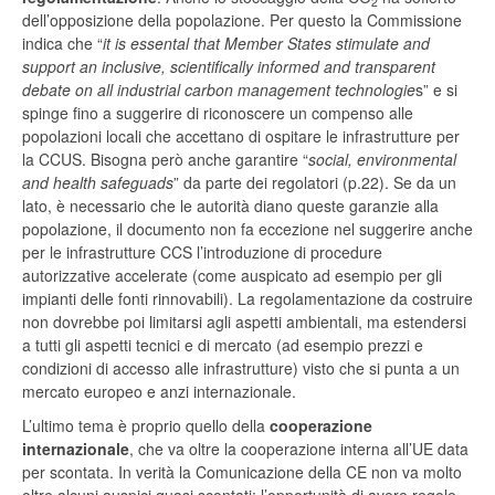
2
dell’opposizione della popolazione. Per questo la Commissione
indica che “
it is essental that Member States stimulate and
support an inclusive, scientifically informed and transparent
debate on all industrial carbon management technologie
s” e si
spinge fino a suggerire di riconoscere un compenso alle
popolazioni locali che accettano di ospitare le infrastrutture per
la CCUS. Bisogna però anche garantire “
social, environmental
and health safeguads
” da parte dei regolatori (p.22). Se da un
lato, è necessario che le autorità diano queste garanzie alla
popolazione, il documento non fa eccezione nel suggerire anche
per le infrastrutture CCS l’introduzione di procedure
autorizzative accelerate (come auspicato ad esempio per gli
impianti delle fonti rinnovabili). La regolamentazione da costruire
non dovrebbe poi limitarsi agli aspetti ambientali, ma estendersi
a tutti gli aspetti tecnici e di mercato (ad esempio prezzi e
condizioni di accesso alle infrastrutture) visto che si punta a un
mercato europeo e anzi internazionale.
L’ultimo tema è proprio quello della
cooperazione
internazionale
, che va oltre la cooperazione interna all’UE data
per scontata. In verità la Comunicazione della CE non va molto