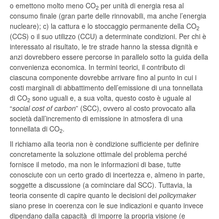
o emettono molto meno CO
per unità di energia resa al
2
consumo finale (gran parte delle rinnovabili, ma anche l’energia
nucleare); c) la cattura e lo stoccaggio permanente della CO
2
(CCS) o il suo utilizzo (CCU) a determinate condizioni. Per chi è
interessato al risultato, le tre strade hanno la stessa dignità e
anzi dovrebbero essere percorse in parallelo sotto la guida della
convenienza economica. In termini teorici, il contributo di
ciascuna componente dovrebbe arrivare fino al punto in cui i
costi marginali di abbattimento dell’emissione di una tonnellata
di CO
sono uguali e, a sua volta, questo costo è uguale al
2
“
social cost of carbon
” (SCC), ovvero al costo provocato alla
società dall’incremento di emissione in atmosfera di una
tonnellata di CO
.
2
Il richiamo alla teoria non è condizione sufficiente per definire
concretamente la soluzione ottimale del problema perché
fornisce il metodo, ma non le informazioni di base, tutte
conosciute con un certo grado di incertezza e, almeno in parte,
soggette a discussione (a cominciare dal SCC). Tuttavia, la
teoria consente di capire quanto le decisioni dei
policymaker
siano prese in coerenza con le sue indicazioni e quanto invece
dipendano dalla capacità di imporre la propria visione (e