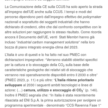
La Comunicazione della CE sulla CCUS ha solo aperto la strada
all’impegno dell’UE anche sulla CCUS. I tempi e modi del
percorso dipendono però dall’impegno effettivo dei
policymaker
nazionali e soprattutto dei soggetti industriali che hanno
dichiarato di crederci, oltre che dal confronto competitivo con le
altre soluzioni per raggiungere lo stesso risultato. Come ricorda
ancora il Documento dell’UE, venti Stati Membri hanno già
incluso ”
industrial carbon management solutions
” nella loro
bozza di piano integrato energia-clima del 2023.
L’Italia è uno di questi e lo ha fatto nel suo PNIEC con
dichiarazioni impegnative: “Verranno stabiliti obiettivi specifici
per la cattura e lo stoccaggio della CO
sulla base delle
2
caratteristiche geologiche dei relativi siti di stoccaggio che
verranno resi operativamente disponibili entro il 2030 e oltre”
(PNIEC 2023, p. 11) e più oltre: “
L’Italia ritiene prioritario
sviluppare
al 2030 i seguenti ambiti tecnologici e linee di
azione: (…)
cattura, utilizzo e stoccaggio di CO
” (p. 146).
2
Inoltre il PNIEC segnala che: “In Italia è stata recentemente
rilasciata ad ENI S.p.A. la prima autorizzazione per svolgere un
programma sperimentale - denominato “CCS Ravenna Fase 1”