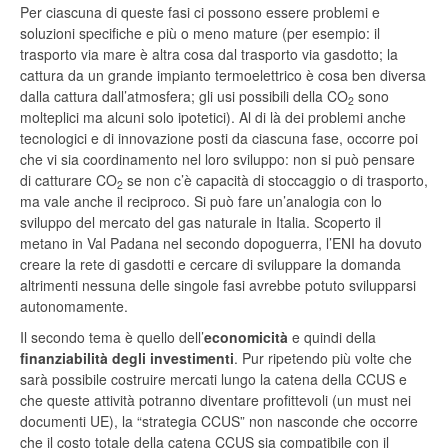
Per ciascuna di queste fasi ci possono essere problemi e
soluzioni specifiche e più o meno mature (per esempio: il
trasporto via mare è altra cosa dal trasporto via gasdotto; la
cattura da un grande impianto termoelettrico è cosa ben diversa
dalla cattura dall’atmosfera; gli usi possibili della CO
sono
2
molteplici ma alcuni solo ipotetici). Al di là dei problemi anche
tecnologici e di innovazione posti da ciascuna fase, occorre poi
che vi sia coordinamento nel loro sviluppo: non si può pensare
di catturare CO
se non c’è capacità di stoccaggio o di trasporto,
2
ma vale anche il reciproco. Si può fare un’analogia con lo
sviluppo del mercato del gas naturale in Italia. Scoperto il
metano in Val Padana nel secondo dopoguerra, l’ENI ha dovuto
creare la rete di gasdotti e cercare di sviluppare la domanda
altrimenti nessuna delle singole fasi avrebbe potuto svilupparsi
autonomamente.
Il secondo tema è quello dell’
economicità
e quindi della
finanziabilità degli investimenti
. Pur ripetendo più volte che
sarà possibile costruire mercati lungo la catena della CCUS e
che queste attività potranno diventare profittevoli (un must nei
documenti UE), la “strategia CCUS” non nasconde che occorre
che il costo totale della catena CCUS sia compatibile con il