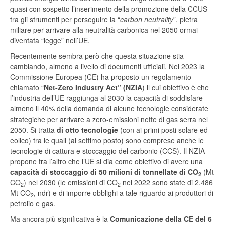
quasi con sospetto l’inserimento della promozione della CCUS
tra gli strumenti per perseguire la “
carbon neutrality
”, pietra
miliare per arrivare alla neutralità carbonica nel 2050 ormai
diventata “legge” nell’UE.
Recentemente sembra però che questa situazione stia
cambiando, almeno a livello di documenti ufficiali. Nel 2023 la
Commissione Europea (CE) ha proposto un regolamento
chiamato “
Net-Zero Industry Act” (NZIA
) il cui obiettivo è che
l’industria dell’UE raggiunga al 2030 la capacità di soddisfare
almeno il 40% della domanda di alcune tecnologie considerate
strategiche per arrivare a zero-emissioni nette di gas serra nel
2050. Si tratta
di otto tecnologie
(con ai primi posti solare ed
eolico) tra le quali (al settimo posto) sono comprese anche le
tecnologie di cattura e stoccaggio del carbonio (CCS). Il NZIA
propone tra l’altro che l’UE si dia come obiettivo di avere una
capacità di stoccaggio di 50 milioni di tonnellate di CO
(Mt
2
CO
) nel 2030 (le emissioni di CO
nel 2022 sono state di 2.486
2
2
Mt CO
, ndr) e di imporre obblighi a tale riguardo ai produttori di
2
petrolio e gas.
Ma ancora più significativa è la
Comunicazione della CE del 6