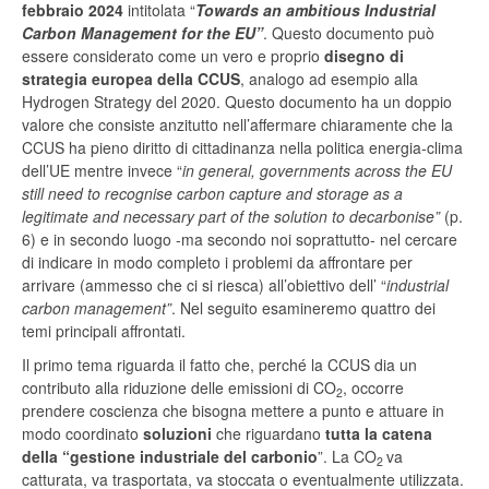
febbraio 2024
intitolata “
Towards an ambitious Industrial
Carbon Management for the EU”
. Questo documento può
essere considerato come un vero e proprio
disegno di
strategia europea della CCUS
, analogo ad esempio alla
Hydrogen Strategy del 2020. Questo documento ha un doppio
valore che consiste anzitutto nell’affermare chiaramente che la
CCUS ha pieno diritto di cittadinanza nella politica energia-clima
dell’UE mentre invece “
in general, governments across the EU
still need to recognise carbon capture and storage as a
legitimate and necessary part of the solution to decarbonise”
(p.
6) e in secondo luogo -ma secondo noi soprattutto- nel cercare
di indicare in modo completo i problemi da affrontare per
arrivare (ammesso che ci si riesca) all’obiettivo dell’ “
industrial
carbon management”
. Nel seguito esamineremo quattro dei
temi principali affrontati.
Il primo tema riguarda il fatto che, perché la CCUS dia un
contributo alla riduzione delle emissioni di CO
, occorre
2
prendere coscienza che bisogna mettere a punto e attuare in
modo coordinato
soluzioni
che riguardano
tutta la catena
della “gestione industriale del carbonio
”. La CO
va
2
catturata, va trasportata, va stoccata o eventualmente utilizzata.