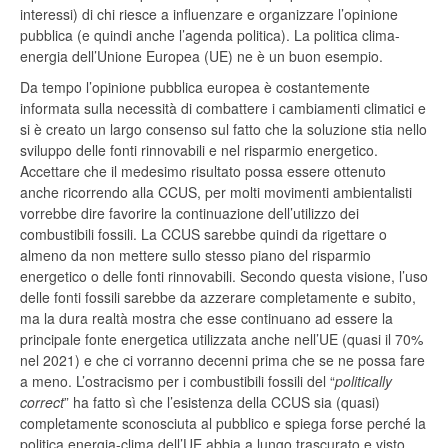
interessi) di chi riesce a influenzare e organizzare l’opinione
pubblica (e quindi anche l’agenda politica). La politica clima-
energia dell’Unione Europea (UE) ne è un buon esempio.
Da tempo l’opinione pubblica europea è costantemente
informata sulla necessità di combattere i cambiamenti climatici e
si è creato un largo consenso sul fatto che la soluzione stia nello
sviluppo delle fonti rinnovabili e nel risparmio energetico.
Accettare che il medesimo risultato possa essere ottenuto
anche ricorrendo alla CCUS, per molti movimenti ambientalisti
vorrebbe dire favorire la continuazione dell’utilizzo dei
combustibili fossili. La CCUS sarebbe quindi da rigettare o
almeno da non mettere sullo stesso piano del risparmio
energetico o delle fonti rinnovabili. Secondo questa visione, l’uso
delle fonti fossili sarebbe da azzerare completamente e subito,
ma la dura realtà mostra che esse continuano ad essere la
principale fonte energetica utilizzata anche nell’UE (quasi il 70%
nel 2021) e che ci vorranno decenni prima che se ne possa fare
a meno. L’ostracismo per i combustibili fossili del “
politically
correct
” ha fatto sì che l’esistenza della CCUS sia (quasi)
completamente sconosciuta al pubblico e spiega forse perché la
politica energia-clima dell’UE abbia a lungo trascurato e visto