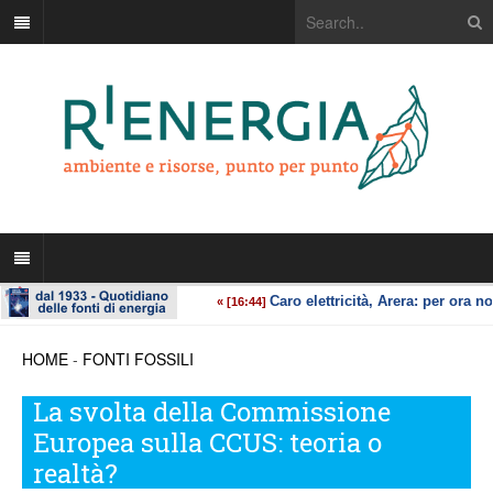
HOME
-
FONTI FOSSILI
La svolta della Commissione
Europea sulla CCUS: teoria o
realtà?