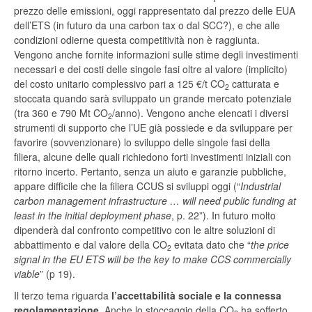
prezzo delle emissioni, oggi rappresentato dal prezzo delle EUA
dell’ETS (in futuro da una carbon tax o dal SCC?), e che alle
condizioni odierne questa competitività non è raggiunta.
Vengono anche fornite informazioni sulle stime degli investimenti
necessari e dei costi delle singole fasi oltre al valore (implicito)
del costo unitario complessivo pari a 125 €/t CO
catturata e
2
stoccata quando sarà sviluppato un grande mercato potenziale
(tra 360 e 790 Mt CO
/anno). Vengono anche elencati i diversi
2
strumenti di supporto che l’UE già possiede e da sviluppare per
favorire (sovvenzionare) lo sviluppo delle singole fasi della
filiera, alcune delle quali richiedono forti investimenti iniziali con
ritorno incerto. Pertanto, senza un aiuto e garanzie pubbliche,
appare difficile che la filiera CCUS si sviluppi oggi (“
Industrial
carbon management infrastructure … will need public funding at
least in the initial deployment phase
, p. 22”). In futuro molto
dipenderà dal confronto competitivo con le altre soluzioni di
abbattimento e dal valore della CO
evitata dato che “
the price
2
signal in the EU ETS will be the key to make CCS commercially
viable
” (p 19).
Il terzo tema riguarda
l’accettabilità sociale e la connessa
regolamentazione
. Anche lo stoccaggio della CO
ha sofferto