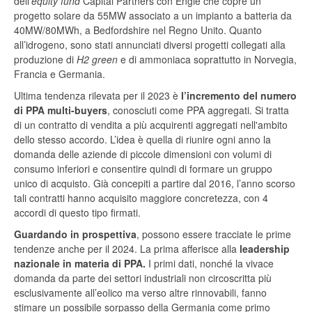
dell’
equity fund
Capital Partners con Engie che copre un
progetto solare da 55MW associato a un impianto a batteria da
40MW/80MWh, a Bedfordshire nel Regno Unito.
Quanto
all’idrogeno, sono stati annunciati diversi progetti collegati alla
produzione di
H2 green
e di ammoniaca soprattutto in Norvegia,
Francia e Germania.
Ultima tendenza rilevata per il 2023 è
l’incremento del numero
di PPA multi-buyers
, conosciuti come PPA aggregati. Si tratta
di un contratto di vendita a più acquirenti aggregati nell'ambito
dello stesso accordo. L’idea è quella di riunire ogni anno la
domanda delle aziende di piccole dimensioni con volumi di
consumo inferiori e consentire quindi di formare un gruppo
unico di acquisto. Già concepiti a partire dal 2016, l’anno scorso
tali contratti hanno acquisito maggiore concretezza, con 4
accordi di questo tipo firmati.
Guardando in prospettiva
, possono essere tracciate le prime
tendenze anche per il 2024. La prima afferisce alla
leadership
nazionale in materia di PPA.
I primi dati, nonché la vivace
domanda da parte dei settori industriali non circoscritta più
esclusivamente all’eolico ma verso altre rinnovabili, fanno
stimare un possibile sorpasso della Germania come primo