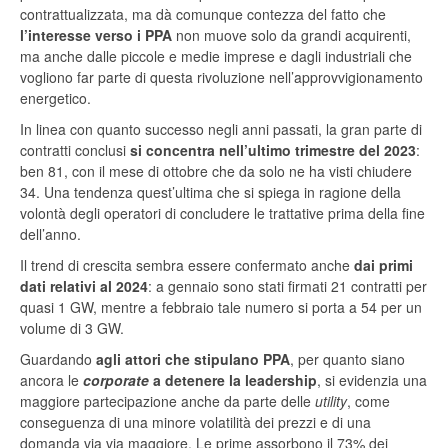
contrattualizzata, ma dà comunque contezza del fatto che
l’interesse verso i PPA
non muove solo da grandi acquirenti,
ma anche dalle piccole e medie imprese e dagli industriali che
vogliono far parte di questa rivoluzione nell’approvvigionamento
energetico.
In linea con quanto successo negli anni passati, la gran parte di
contratti conclusi
si concentra nell’ultimo trimestre del 2023
:
ben 81, con il mese di ottobre che da solo ne ha visti chiudere
34. Una tendenza quest’ultima che si spiega in ragione della
volontà degli operatori di concludere le trattative prima della fine
dell’anno.
Il trend di crescita sembra essere confermato anche
dai primi
dati relativi al 2024
: a gennaio sono stati firmati 21 contratti per
quasi 1 GW, mentre a febbraio tale numero si porta a 54 per un
volume di 3 GW.
Guardando
agli attori che stipulano PPA
, per quanto siano
ancora le
corporate
a detenere la leadership
, si evidenzia una
maggiore partecipazione anche da parte delle
utility
, come
conseguenza di una minore volatilità dei prezzi e di una
domanda via via maggiore. Le prime assorbono il 73% dei