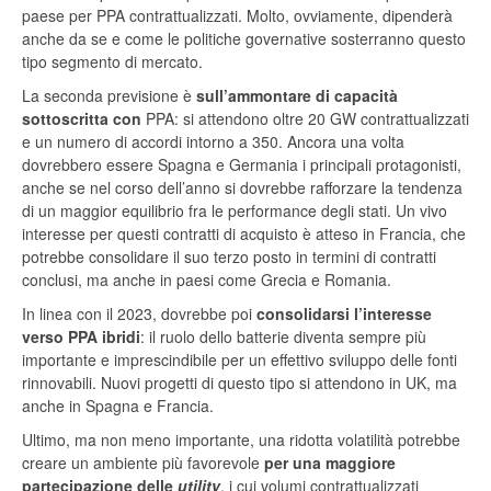
paese per PPA contrattualizzati. Molto, ovviamente, dipenderà
anche da se e come le politiche governative sosterranno questo
tipo segmento di mercato.
La seconda previsione è
sull’ammontare di capacità
sottoscritta con
PPA: si attendono oltre 20 GW contrattualizzati
e un numero di accordi intorno a 350. Ancora una volta
dovrebbero essere Spagna e Germania i principali protagonisti,
anche se nel corso dell’anno si dovrebbe rafforzare la tendenza
di un maggior equilibrio fra le performance degli stati. Un vivo
interesse per questi contratti di acquisto è atteso in Francia, che
potrebbe consolidare il suo terzo posto in termini di contratti
conclusi, ma anche in paesi come Grecia e Romania.
In linea con il 2023, dovrebbe poi
consolidarsi l’interesse
verso PPA ibridi
: il ruolo dello batterie diventa sempre più
importante e imprescindibile per un effettivo sviluppo delle fonti
rinnovabili. Nuovi progetti di questo tipo si attendono in UK, ma
anche in Spagna e Francia.
Ultimo, ma non meno importante, una ridotta volatilità potrebbe
creare un ambiente più favorevole
per una maggiore
partecipazione delle
utility
, i cui volumi contrattualizzati