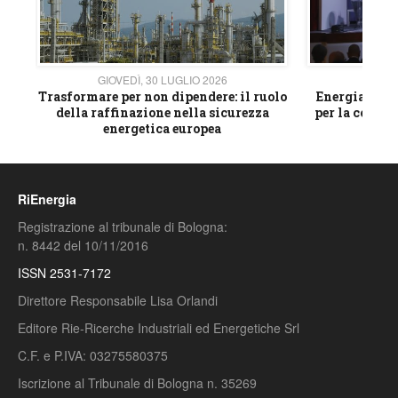
GIOVEDÌ, 30 LUGLIO 2026
GIOVE
ico
Trasformare per non dipendere: il ruolo
Energia e mat
della raffinazione nella sicurezza
per la compet
energetica europea
RiEnergia
Registrazione al tribunale di Bologna:
n. 8442 del 10/11/2016
ISSN 2531-7172
Direttore Responsabile Lisa Orlandi
Editore Rie-Ricerche Industriali ed Energetiche Srl
C.F. e P.IVA: 03275580375
Iscrizione al Tribunale di Bologna n. 35269