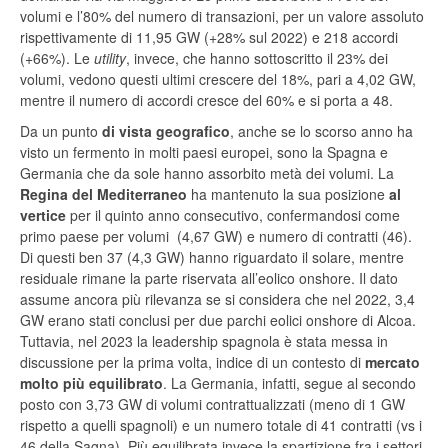
volumi e l’80% del numero di transazioni, per un valore assoluto
rispettivamente di 11,95 GW (+28% sul 2022) e 218 accordi
(+66%). Le
utility
, invece, che hanno sottoscritto il 23% dei
volumi, vedono questi ultimi crescere del 18%, pari a 4,02 GW,
mentre il numero di accordi cresce del 60% e si porta a 48.
Da un punto
di vista geografico
, anche se lo scorso anno ha
visto un fermento in molti paesi europei, sono la Spagna e
Germania che da sole hanno assorbito metà dei volumi. La
Regina del Mediterraneo
ha mantenuto la sua posizione
al
vertice
per il quinto anno consecutivo, confermandosi come
primo paese per volumi (4,67 GW) e numero di contratti (46).
Di questi ben 37 (4,3 GW) hanno riguardato il solare, mentre
residuale rimane la parte riservata all’eolico onshore. Il dato
assume ancora più rilevanza se si considera che nel 2022, 3,4
GW erano stati conclusi per due parchi eolici onshore di Alcoa.
Tuttavia, nel 2023 la leadership spagnola è stata messa in
discussione per la prima volta, indice di un contesto di
mercato
molto più equilibrato
. La Germania, infatti, segue al secondo
posto con 3,73 GW di volumi contrattualizzati (meno di 1 GW
rispetto a quelli spagnoli) e un numero totale di 41 contratti (vs i
46 della Sagna). Più equilibrata invece la spartizione fra i settori,