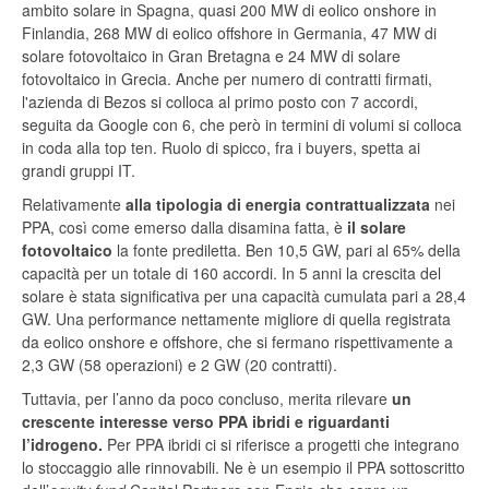
ambito solare in Spagna, quasi 200 MW di eolico onshore in
Finlandia, 268 MW di eolico offshore in Germania, 47 MW di
solare fotovoltaico in Gran Bretagna e 24 MW di solare
fotovoltaico in Grecia. Anche per numero di contratti firmati,
l'azienda di Bezos si colloca al primo posto con 7 accordi,
seguita da Google con 6, che però in termini di volumi si colloca
in coda alla top ten. Ruolo di spicco, fra i buyers, spetta ai
grandi gruppi IT.
Relativamente
alla tipologia di energia contrattualizzata
nei
PPA, così come emerso dalla disamina fatta, è
il solare
fotovoltaico
la fonte prediletta. Ben 10,5 GW, pari al 65% della
capacità per un totale di 160 accordi. In 5 anni la crescita del
solare è stata significativa per una capacità cumulata pari a 28,4
GW. Una performance nettamente migliore di quella registrata
da eolico onshore e offshore, che si fermano rispettivamente a
2,3 GW (58 operazioni) e 2 GW (20 contratti).
Tuttavia, per l’anno da poco concluso, merita rilevare
un
crescente interesse verso PPA ibridi e riguardanti
l’idrogeno.
Per PPA ibridi ci si riferisce a progetti che integrano
lo stoccaggio alle rinnovabili. Ne è un esempio il PPA sottoscritto