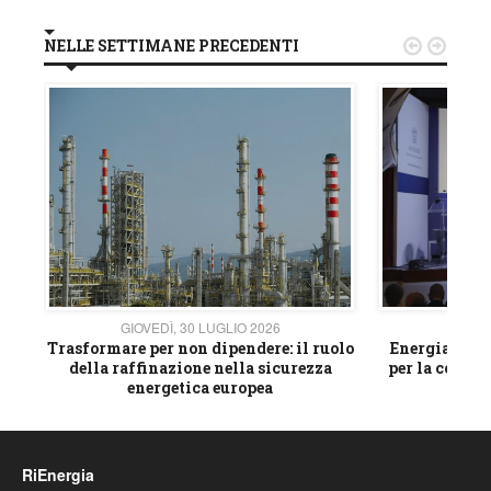
NELLE SETTIMANE PRECEDENTI


GIOVEDÌ, 30 LUGLIO 2026
GIOVE
ico
Trasformare per non dipendere: il ruolo
Energia e mat
della raffinazione nella sicurezza
per la compet
energetica europea
RiEnergia