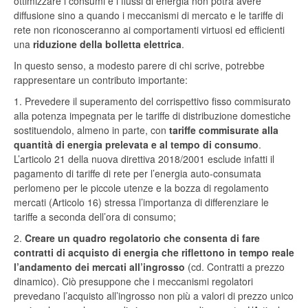
ottimizzare i consumi e i flussi di energia non potrà avere
diffusione sino a quando i meccanismi di mercato e le tariffe di
rete non riconosceranno ai comportamenti virtuosi ed efficienti
una
riduzione della bolletta elettrica
.
In questo senso, a modesto parere di chi scrive, potrebbe
rappresentare un contributo importante:
1. Prevedere il superamento del corrispettivo fisso commisurato
alla potenza impegnata per le tariffe di distribuzione domestiche
sostituendolo, almeno in parte, con
tariffe commisurate alla
quantità di energia prelevata e al tempo di consumo
.
L’articolo 21 della nuova direttiva 2018/2001 esclude infatti il
pagamento di tariffe di rete per l’energia auto-consumata
perlomeno per le piccole utenze e la bozza di regolamento
mercati (Articolo 16) stressa l’importanza di differenziare le
tariffe a seconda dell’ora di consumo;
2.
Creare un quadro regolatorio che consenta di fare
contratti di acquisto di energia che riflettono in tempo reale
l’andamento dei mercati all’ingrosso
(cd. Contratti a prezzo
dinamico). Ciò presuppone che i meccanismi regolatori
prevedano l’acquisto all’ingrosso non più a valori di prezzo unico