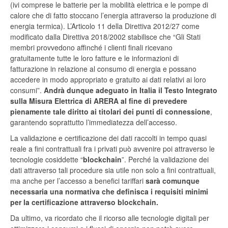
(ivi comprese le batterie per la mobilità elettrica e le pompe di
calore che di fatto stoccano l’energia attraverso la produzione di
energia termica). L’Articolo 11 della Direttiva 2012/27 come
modificato dalla Direttiva 2018/2002 stabilisce che “Gli Stati
membri provvedono affinché i clienti finali ricevano
gratuitamente tutte le loro fatture e le informazioni di
fatturazione in relazione al consumo di energia e possano
accedere in modo appropriato e gratuito ai dati relativi ai loro
consumi”.
Andrà dunque adeguato in Italia il Testo Integrato
sulla Misura Elettrica di ARERA al fine di prevedere
pienamente tale diritto ai titolari dei punti di connessione
,
garantendo soprattutto l’immediatezza dell’accesso.
La validazione e certificazione dei dati raccolti in tempo quasi
reale a fini contrattuali fra i privati può avvenire poi attraverso le
tecnologie cosiddette “
blockchain
”. Perché la validazione dei
dati attraverso tali procedure sia utile non solo a fini contrattuali,
ma anche per l’accesso a benefici tariffari
sarà comunque
necessaria una normativa che definisca i requisiti minimi
per la certificazione attraverso blockchain.
Da ultimo, va ricordato che il ricorso alle tecnologie digitali per