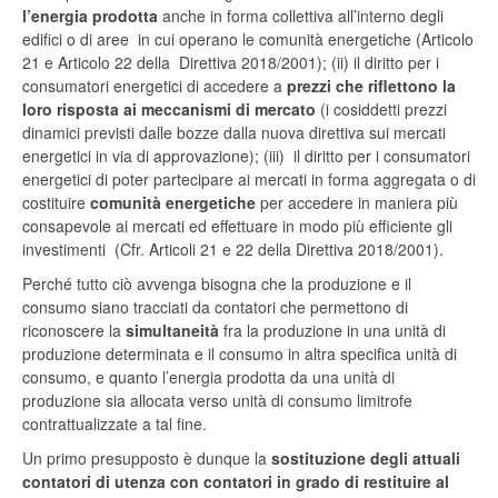
l’energia prodotta
anche in forma collettiva all’interno degli
edifici o di aree in cui operano le comunità energetiche (Articolo
21 e Articolo 22 della Direttiva 2018/2001); (ii) il diritto per i
consumatori energetici di accedere a
prezzi che riflettono la
loro risposta ai meccanismi di mercato
(i cosiddetti prezzi
dinamici previsti dalle bozze dalla nuova direttiva sui mercati
energetici in via di approvazione); (iii) il diritto per i consumatori
energetici di poter partecipare ai mercati in forma aggregata o di
costituire
comunità energetiche
per accedere in maniera più
consapevole ai mercati ed effettuare in modo più efficiente gli
investimenti (Cfr. Articoli 21 e 22 della Direttiva 2018/2001).
Perché tutto ciò avvenga bisogna che la produzione e il
consumo siano tracciati da contatori che permettono di
riconoscere la
simultaneità
fra la produzione in una unità di
produzione determinata e il consumo in altra specifica unità di
consumo, e quanto l’energia prodotta da una unità di
produzione sia allocata verso unità di consumo limitrofe
contrattualizzate a tal fine.
Un primo presupposto è dunque la
sostituzione degli attuali
contatori di utenza
con contatori in grado di restituire al