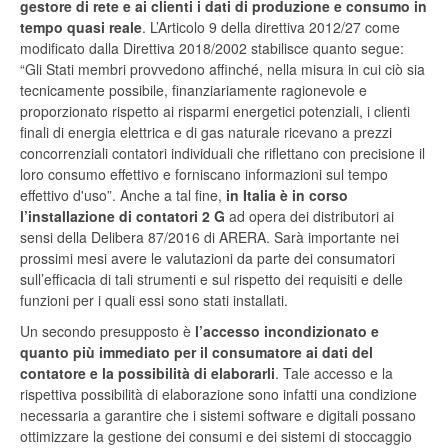
gestore di rete e ai clienti i dati di produzione e consumo in
tempo quasi reale
. L’Articolo 9 della direttiva 2012/27 come
modificato dalla Direttiva 2018/2002 stabilisce quanto segue:
“Gli Stati membri provvedono affinché, nella misura in cui ciò sia
tecnicamente possibile, finanziariamente ragionevole e
proporzionato rispetto ai risparmi energetici potenziali, i clienti
finali di energia elettrica e di gas naturale ricevano a prezzi
concorrenziali contatori individuali che riflettano con precisione il
loro consumo effettivo e forniscano informazioni sul tempo
effettivo d'uso”. Anche a tal fine,
in Italia è in corso
l’installazione di contatori 2 G
ad opera dei distributori ai
sensi della Delibera 87/2016 di ARERA. Sarà importante nei
prossimi mesi avere le valutazioni da parte dei consumatori
sull’efficacia di tali strumenti e sul rispetto dei requisiti e delle
funzioni per i quali essi sono stati installati.
Un secondo presupposto è
l’accesso incondizionato e
quanto più immediato per il consumatore ai dati del
contatore e la possibilità di elaborarli
. Tale accesso e la
rispettiva possibilità di elaborazione sono infatti una condizione
necessaria a garantire che i sistemi software e digitali possano
ottimizzare la gestione dei consumi e dei sistemi di stoccaggio