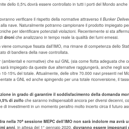
mite dello 0,5% dovrà essere controllato in tutti i porti del Mondo anche 
vranno verificare il rispetto della normative attraverso il
Bunker Delive
lla nave. Naturalmente potranno campionare il prodotto impiegato pe
tecniche per identificare potenziali violazioni. Recentemente si sta affer
 di
droni
che analizzano in tempo reale la qualità dei fumi emessi.
on viene comunque fissata dall’IMO, ma rimane di competenza dello Sta
Stato di bandiera della nave controllata.
r
(ambientali e normative) che sul GNL (sia come flotta adeguata che 
sarà impiegato da queste due alternative raggiungerà, anche negli sce
n 10-15% del totale. Attualmente, delle oltre 70.000 navi presenti nel M
entate a GNL ed anche spingendo per una totale riconversione, il tass
inazione in grado di garantire il soddisfacimento della domanda mo
 0,5% di zolfo
che saranno indispensabili ancora per diversi decenni, c
che di investimenti in un momento peraltro molto incerto circa il futuro as
a
dra nella 70
sessione MEPC dell’IMO non sarà indolore ma avrà u
imi anni
, in attesa del 1° gennaio 2020,
dovranno essere impegnati 