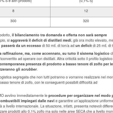
1% S e altri prodotti)
(0,1% S)
8
12
300
320
rodotto,
il bilanciamento tra domanda e offerta non sarà sempre
pio, si
aggraverà il deficit di distillati medi
, già ora molto elevato, m
i passerà da un eccesso
di 50 mil. di ton/a ad
un deficit
di 25 mil. di 
a raffinazione, ma, come accennato, su tutto il sistema logistico
c
onvertito ad operare con distillati. Altra criticità sotto il profilo logistic
contemporanea presenza di prodotto a basso tenore di zolfo per le
izzeranno gli
scrubber
.
gistica segregata che non tutti potranno o vorranno realizzare nel m
asso tenore di zolfo, con le conseguenti possibili difficoltà ad
l’IMO avviino immediatamente le
procedure per organizzare nel modo 
i combustibili impiegati dalle navi
e garantire un’applicazione uniforme
 a livello internazionale. La situazione, infatti, presenta notevoli differ
lizzare prodotti allo 0,1% zolfo ma solo nelle aree SECA che a livello mon