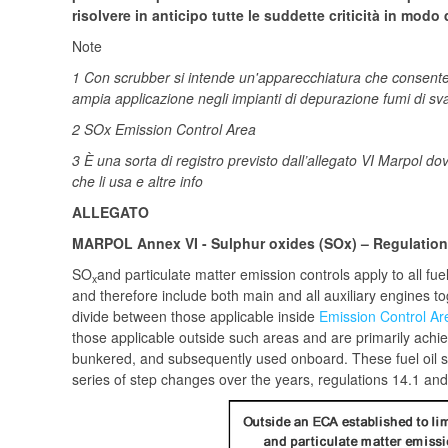
risolvere in anticipo tutte le suddette criticità in mod
Note
1 Con scrubber si intende un'apparecchiatura che consente 
ampia applicazione negli impianti di depurazione fumi di svar
2 SOx Emission Control Area
3
È una sorta di registro previsto dall’allegato VI Marpol dov
che li usa e altre info
ALLEGATO
MARPOL Annex VI - Sulphur oxides (SOx) – Regulation
SO
and particulate matter emission controls apply to all fu
x
and therefore include both main and all auxiliary engines t
divide between those applicable inside
Emission Control Ar
those applicable outside such areas and are primarily achie
bunkered, and subsequently used onboard. These fuel oil su
series of step changes over the years, regulations 14.1 and