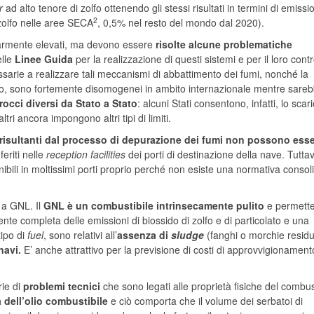
r
ad alto tenore di zolfo ottenendo gli stessi risultati in termini di emissi
2
zolfo nelle aree SECA
, 0,5% nel resto del mondo dal 2020).
olarmente elevati, ma devono essere
risolte alcune problematiche
elle
Linee Guida
per la realizzazione di questi sistemi e per il loro contr
ecessarie a realizzare tali meccanismi di abbattimento dei fumi, nonché la
rico, sono fortemente disomogenei in ambito internazionale mentre sare
occi diversi da Stato a Stato
: alcuni Stati consentono, infatti, lo scar
ltri ancora impongono altri tipi di limiti.
i risultanti dal processo di depurazione dei fumi non possono ess
eriti nelle
reception facilities
dei porti di destinazione della nave. Tuttav
nibili in moltissimi porti proprio perché non esiste una normativa consol
 a GNL. Il
GNL è un combustibile intrinsecamente pulito
e permette
nte completa delle emissioni di biossido di zolfo e di particolato e una
tipo di
fuel
, sono relativi all’
assenza di
sludge
(fanghi o morchie resid
navi.
E’ anche attrattivo per la previsione di costi di approvvigionament
ie di
problemi tecnici
che sono legati alle proprietà fisiche del combus
a dell’olio combustibile
e ciò comporta che il volume dei serbatoi di