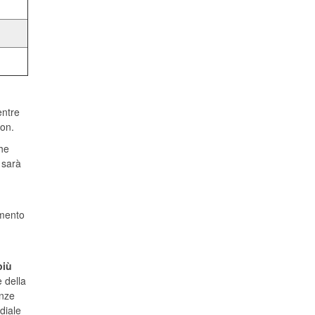
entre
ton.
he
o sarà
omento
più
 della
enze
diale