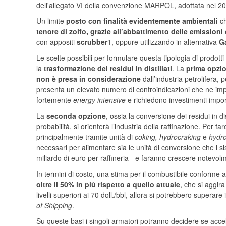
dell'allegato VI della convenzione MARPOL, adottata nel 2009 
Un limite
posto con finalità evidentemente ambientali
ch
tenore di zolfo, grazie all’abbattimento delle emissioni
con appositi
scrubber
1, oppure utilizzando in alternativa
Ga
Le scelte possibili per formulare questa tipologia di prodott
la
trasformazione dei residui in distillati
. La
prima opzi
non è presa in considerazione
dall’industria petrolifera, 
presenta un elevato numero di controindicazioni che ne impe
fortemente
energy intensive
e richiedono investimenti impor
La
seconda opzione
, ossia la conversione dei residui in d
probabilità, si orienterà l’industria della raffinazione. Per 
principalmente tramite unità di
coking, hydrocraking
e
hydro
necessari per alimentare sia le unità di conversione che i s
miliardo di euro per raffineria - e faranno crescere notevolm
In termini di costo, una stima per il combustibile conforme 
oltre il 50% in più rispetto a quello attuale
, che si aggira
livelli superiori ai 70 doll./bbl, allora si potrebbero supera
of Shipping
.
Su queste basi i singoli armatori potranno decidere se acc