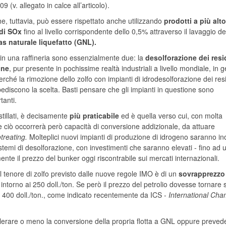
(v. allegato in calce all’articolo).
e, tuttavia, può essere rispettato anche utilizzando
prodotti a più alto
 di SOx
fino al livello corrispondente dello 0,5% attraverso il lavaggio de
s naturale liquefatto (GNL).
i in una raffineria sono essenzialmente due: la
desolforazione dei resi
one
, pur presente in pochissime realtà industriali a livello mondiale, in 
perché la rimozione dello zolfo con impianti di idrodesolforazione dei res
discono la scelta. Basti pensare che gli impianti in questione sono
tanti.
istillati, è decisamente
più praticabile
ed è quella verso cui, con molta
fare ciò occorrerà però capacità di conversione addizionale, da attuare
treating.
Molteplici nuovi impianti di produzione di idrogeno saranno ino
istemi di desolforazione, con investimenti che saranno elevati - fino ad 
ente il prezzo del bunker oggi riscontrabile sui mercati internazionali.
al tenore di zolfo previsto dalle nuove regole IMO è di un
sovrapprezzo
 intorno ai 250 doll./ton. Se però il prezzo del petrolio dovesse tornare 
re i 400 doll./ton., come indicato recentemente da ICS -
International Ch
elerare o meno la conversione della propria flotta a GNL oppure preved