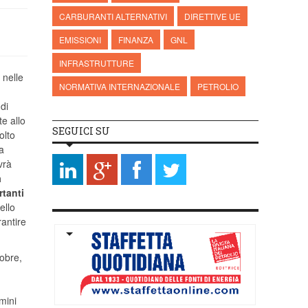
CARBURANTI ALTERNATIVI
DIRETTIVE UE
EMISSIONI
FINANZA
GNL
INFRASTRUTTURE
 nelle
NORMATIVA INTERNAZIONALE
PETROLIO
di
e allo
SEGUICI SU
olto
ha
vrà
a
rtanti
ello
rantire
tobre,
mini