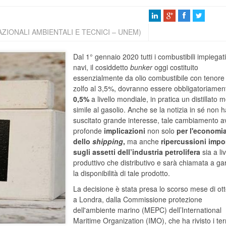
IONALI AMBIENTALI E TECNICI – UNEM)
Dal 1° gennaio 2020 tutti i combustibili impiegati
navi, il cosiddetto
bunker
oggi costituito
essenzialmente da olio combustibile con tenore 
zolfo al 3,5%, dovranno essere obbligatoriament
0,5%
a livello mondiale, in pratica un distillato m
simile al gasolio. Anche se la notizia in sé non 
suscitato grande interesse, tale cambiamento a
profonde
implicazioni
non solo
per l'economi
dello
shipping
,
ma anche
ripercussioni impo
sugli assetti dell’industria petrolifera
sia a liv
produttivo che distributivo e sarà chiamata a ga
la disponibilità di tale prodotto.
La decisione è stata presa lo scorso mese di ot
a Londra, dalla Commissione protezione
dell'ambiente marino (MEPC) dell’International
Maritime Organization (IMO), che ha rivisto i ter