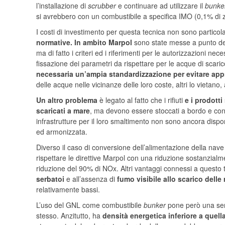
l’installazione di
scrubber
e continuare ad utilizzare il
bunke
si avrebbero con un combustibile a specifica IMO (0,1% di 
I costi di investimento per questa tecnica non sono partic
normative.
In ambito Marpol
sono state messe a punto d
ma di fatto i criteri ed i riferimenti per le autorizzazioni n
fissazione dei parametri da rispettare per le acque di sca
necessaria un’ampia standardizzazione per evitare appr
delle acque nelle vicinanze delle loro coste, altri lo vietano, a
Un altro problema
è legato al fatto che i rifiuti
e i prodott
scaricati a mare
, ma devono essere stoccati a bordo e conf
infrastrutture per il loro smaltimento non sono ancora dispo
ed armonizzata.
Diverso il caso di conversione dell’alimentazione della nave
rispettare le direttive Marpol con una riduzione sostanzialme
riduzione del 90% di NOx. Altri vantaggi connessi a questo 
serbatoi
e all’assenza di
fumo visibile allo scarico delle 
relativamente bassi.
L’uso del GNL come combustibile
bunker
pone però una ser
stesso. Anzitutto, ha
densità energetica inferiore a quell