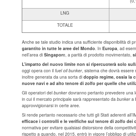
(0,
LNG
TOTALE
Anche se tale studio indica una sufficiente disponibilità di p
garantito in tutte le aree del Mondo
. In
Europa
, ad esem
nell’area di
Singapor
e, a parità di prodotto movimentato,
s
L’impatto del nuovo limite non si ripercuoterà solo sull
oggi opera con il
fuel oil bunker
, sistema che dovrà essere ric
inoltre generata da una sorta di
doppio regime, ossia la 
nuove navi e ad alto tenore di zolfo per quelle che util
Gli operatori del
bunker
dovranno pertanto prevedere una lo
in cui il mercato principale sarà rappresentato da
bunker
a b
approvvigionarsi in certe aree.
Si rende pertanto necessario che tutti gli Stati aderenti al
efficace i controlli e le verifiche sul tenore di zolfo de
normativa per evitare qualsiasi distorsione della competitività
rispetto a quando, nel 2015, entrò in vigore l’obbligo di uti