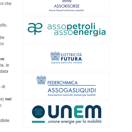
oni che
ollo,
bbe
ico
ere
ia, le
idata
 di
ue)
nei
o
tibile