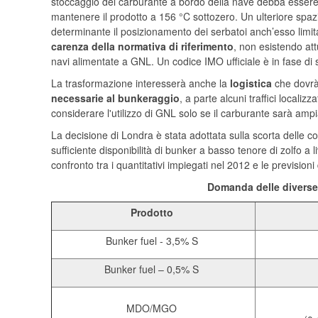
stoccaggio del carburante a bordo della nave debba essere 
mantenere il prodotto a 156 °C sottozero. Un ulteriore spaz
determinante il posizionamento dei serbatoi anch’esso limitat
carenza della normativa di riferimento
, non esistendo att
navi alimentate a GNL. Un codice IMO ufficiale è in fase di
La trasformazione interesserà anche la
logistica
che dovrà
necessarie al bunkeraggio
, a parte alcuni traffici localiz
considerare l'utilizzo di GNL solo se il carburante sarà amp
La decisione di Londra è stata adottata sulla scorta delle c
sufficiente disponibilità di bunker a basso tenore di zolfo a 
confronto tra i quantitativi impiegati nel 2012 e le previsio
Domanda delle diverse 
Prodotto
Bunker fuel - 3,5% S
Bunker fuel – 0,5% S
MDO/MGO