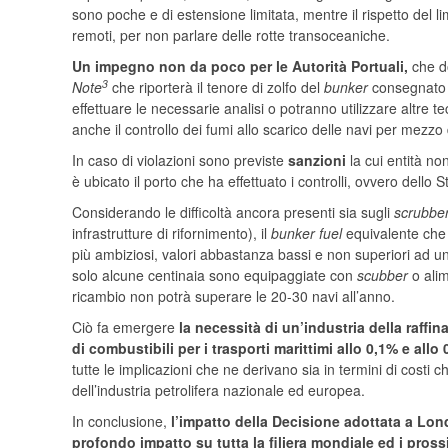
sono poche e di estensione limitata, mentre il rispetto del li
remoti, per non parlare delle rotte transoceaniche.
Un impegno non da poco per le Autorità Portuali,
che do
3
Note
che riporterà il tenore di zolfo del
bunker
consegnato a
effettuare le necessarie analisi o potranno utilizzare altre 
anche il controllo dei fumi allo scarico delle navi per mezzo
In caso di violazioni sono previste
sanzioni
la cui entità n
è ubicato il porto che ha effettuato i controlli, ovvero dello 
Considerando le difficoltà ancora presenti sia sugli
scrubbe
infrastrutture di rifornimento), il
bunker fuel
equivalente che 
più ambiziosi, valori abbastanza bassi e non superiori ad u
solo alcune centinaia sono equipaggiate con
scubber
o alim
ricambio non potrà superare le 20-30 navi all’anno.
Ciò fa emergere
la necessità di un’industria della raff
di combustibili per i trasporti marittimi allo 0,1% e allo
tutte le implicazioni che ne derivano sia in termini di costi 
dell’industria petrolifera nazionale ed europea.
In conclusione,
l’impatto della Decisione adottata a Lon
profondo impatto su tutta la filiera mondiale ed i pross