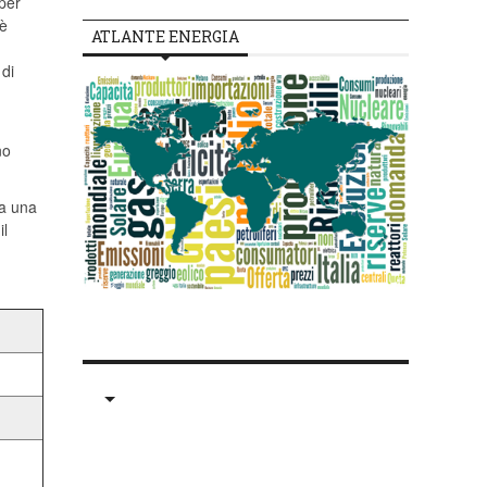
per
 è
ATLANTE ENERGIA
 di
no
ma una
il