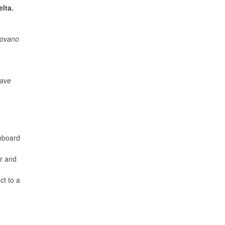
elta.
rovano
nave
onboard
er and
ct to a