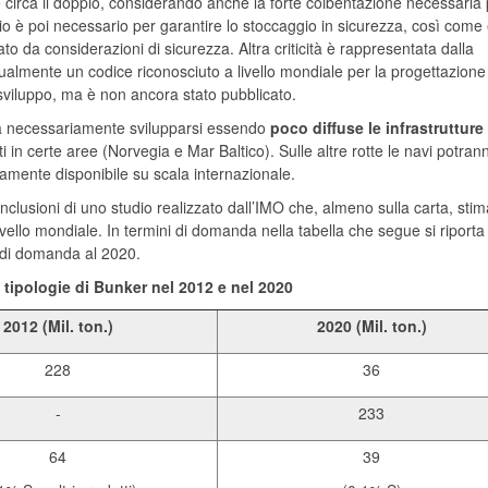
circa il doppio, considerando anche la forte coibentazione necessaria 
io è poi necessario per garantire lo stoccaggio in sicurezza, così come
o da considerazioni di sicurezza. Altra criticità è rappresentata dalla
ualmente un codice riconosciuto a livello mondiale per la progettazione
 sviluppo, ma è non ancora stato pubblicato.
 necessariamente svilupparsi essendo
poco diffuse le infrastrutture
zati in certe aree (Norvegia e Mar Baltico). Sulle altre rotte le navi potran
iamente disponibile su scala internazionale.
onclusioni di uno studio realizzato dall’IMO che, almeno sulla carta, sti
livello mondiale. In termini di domanda nella tabella che segue si riporta 
ni di domanda al 2020.
tipologie di Bunker nel 2012 e nel 2020
2012 (Mil. ton.)
2020 (Mil. ton.)
228
36
-
233
64
39