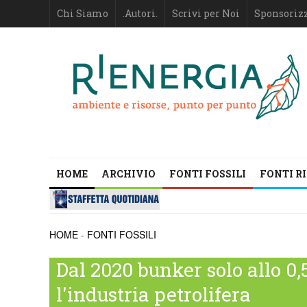
Chi Siamo
.Autori.
Scrivi per Noi
Sponsoriz
HOME
ARCHIVIO
FONTI FOSSILI
FONTI R
HOME
-
FONTI FOSSILI
Dal 2020 bunker solo allo 0,5
l'industria petrolifera