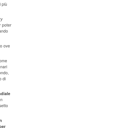
i più
ry
r poter
mando
to ove
come
nari
ondo,
o di
ndiale
on
setto
n
per