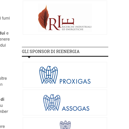
i fumi
dui
e
genere
idui
GLI SPONSOR DI RIENERGIA
ltre
un
 di
su
amber
ere