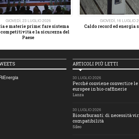
GIOVEDÌ, 23 LUGLIO 2026
GIOVEDÌ, 16 LUGLIO 
ia e materie prime: fare sistema
Caldo record ed energia s
 competitività e la sicurezza del
Paese
TWEETS
ARTICOLI PIÙ LETTI
RiEnergia
30 LUGLIO 2026
Perché conviene convertire le 
europee in bio-raffinerie
Lanza
30 LUGLIO 2026
Biocarburanti: di necessità vir
compatibilità
Sileo