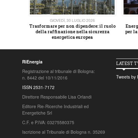
26
GIOVEDÌ, 30 LUGLIO 2026
 strategico
Trasformare per non dipendere: il ruolo
Energ
della raffinazione nella sicurezza
per la
energetica europea
RiEnergia
LATEST 
Registrazione al tribunale di Bologna:
Tweets by 
n. 8442 del 10/11/2016
ISSN 2531-7172
Direttore Responsabile Lisa Orlandi
Editore Rie-Ricerche Industriali ed
Energetiche Srl
C.F. e P.IVA: 03275580375
Iscrizione al Tribunale di Bologna n. 35269