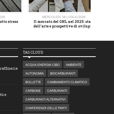
2026
MERCOLEDÌ, 08 LUGLIO 2026
otto stress
Il mercato del GNL nel 2025: stato
L'av
dell’arte e prospettive di sviluppo
TAG CLOUD
ACQUA-ENERGIA-CIBO
AMBIENTE
raffinerie
AUTONOMIA
BIOCARBURANTI
BOLLETTE
CAMBIAMENTO CLIMATICO
CARBONE
CARBURANTI
tù e
CARBURANTI ALTERNATIVI
CONFERENZA DELLE PARTI