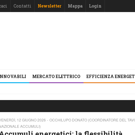
zaci
Contatti
Newsletter
Mappa
Login
INNOVABILI
MERCATO ELETTRICO
EFFICIENZA ENERGE
VENERDÌ, 12 GIUGNO 2026
OCCHILUPO DONATO (COORDINATORE DEL TAV
NAZIONALE ACCUMULI)
Accumuli energetici: la flessibilità