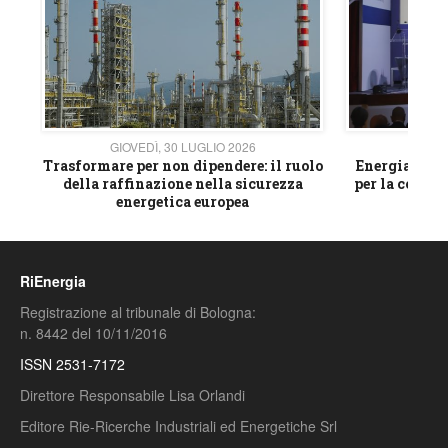
GIOVEDÌ, 30 LUGLIO 2026
GIOVE
ico
Trasformare per non dipendere: il ruolo
Energia e mat
della raffinazione nella sicurezza
per la compet
energetica europea
RiEnergia
Registrazione al tribunale di Bologna:
n. 8442 del 10/11/2016
ISSN 2531-7172
Direttore Responsabile Lisa Orlandi
Editore Rie-Ricerche Industriali ed Energetiche Srl