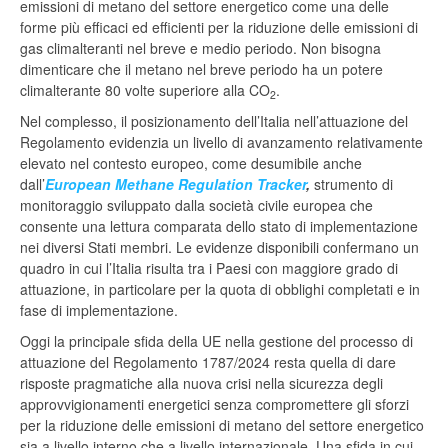
emissioni di metano del settore energetico come una delle
forme più efficaci ed efficienti per la riduzione delle emissioni di
gas climalteranti nel breve e medio periodo. Non bisogna
dimenticare che il metano nel breve periodo ha un potere
climalterante 80 volte superiore alla CO
.
2
Nel complesso, il posizionamento dell’Italia nell’attuazione del
Regolamento evidenzia un livello di avanzamento relativamente
elevato nel contesto europeo, come desumibile anche
dall’
European Methane Regulation Tracker
,
strumento di
monitoraggio sviluppato dalla società civile europea che
consente una lettura comparata dello stato di implementazione
nei diversi Stati membri. Le evidenze disponibili confermano un
quadro in cui l’Italia risulta tra i Paesi con maggiore grado di
attuazione, in particolare per la quota di obblighi completati e in
fase di implementazione.
Oggi la principale sfida della UE nella gestione del processo di
attuazione del Regolamento 1787/2024 resta quella di dare
risposte pragmatiche alla nuova crisi nella sicurezza degli
approvvigionamenti energetici senza compromettere gli sforzi
per la riduzione delle emissioni di metano del settore energetico
sia a livello interno che a livello internazionale. Una sfida in cui