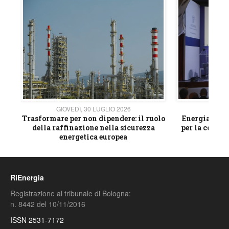
GIOVEDÌ, 30 LUGLIO 2026
GIOVE
ico
Trasformare per non dipendere: il ruolo
Energia e mat
della raffinazione nella sicurezza
per la compet
energetica europea
RiEnergia
Registrazione al tribunale di Bologna:
n. 8442 del 10/11/2016
ISSN 2531-7172