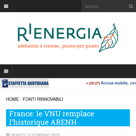
HOME
-
FONTI RINNOVABILI
France: le VNU remplace
l’historique ARENH
GIOVEDÌ, 12 FEBBRAIO 2026