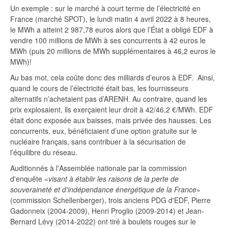
Un exemple : sur le marché à court terme de l’électricité en
France (marché SPOT), le lundi matin 4 avril 2022 à 8 heures,
le MWh a atteint 2 987,78 euros alors que l’État a obligé EDF à
vendre 100 millions de MWh à ses concurrents à 42 euros le
MWh (puis 20 millions de MWh supplémentaires à 46,2 euros le
MWh)!
Au bas mot, cela coûte donc des milliards d’euros à EDF. Ainsi,
quand le cours de l’électricité était bas, les fournisseurs
alternatifs n’achetaient pas d’ARENH. Au contraire, quand les
prix explosaient, ils exerçaient leur droit à 42/46,2 €/MWh. EDF
était donc exposée aux baisses, mais privée des hausses. Les
concurrents, eux, bénéficiaient d’une option gratuite sur le
nucléaire français, sans contribuer à la sécurisation de
l’équilibre du réseau.
Auditionnés à l'Assemblée nationale par la commission
d'enquête «
visant à établir les raisons de la perte de
souveraineté et d'indépendance énergétique de la France
»
(commission Schellenberger), trois anciens PDG d'EDF, Pierre
Gadonneix (2004-2009), Henri Proglio (2009-2014) et Jean-
Bernard Lévy (2014-2022) ont tiré à boulets rouges sur le