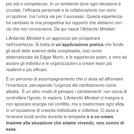
per età e competenze. In un ambiente dove ogni decisione è
cruciale, l’eﬃcacia personale e la collaborazione non sono
un’opzione, ma l’unica via per il successo. Questa esperienza
ha cambiato la mia prospettiva
sul rapporto che abbiamo con
ciò che non conosciamo. Da qui nasce l’
Antarctic Mindset
.
L’
Antarctic Mindset
è un approccio per prosperare
nell’incertezza.
Si tratta di
un’applicazione pratica
che fonde
gli studi delle scienze della complessità, così come
sistematizzate da Edgar Morin, e le esperienze polari, e mira ad
aiutare gli individui e le organizzazioni a creare team più
resilienti e più efficaci.
È un percorso di accompagnamento che ci aiuta ad affrontare
l’incertezza, percependo l’urgenza del cambiamento come
alleata.
È un altro modo di pensare i cambiamenti: non cerca di
controllare l’ignoto, lo esplora. L’
Antarctic Mindset
ci insegna a
non sprecare energia nel conflitto, ma a trasformare ogni sfida
in un’occasione di crescita individuale e collettiva. Ci aiuta a
rimanere lucidi anche durante le tempeste
e a co-creare
insieme alla situazione che stiamo vivendo, non contro di
essa.