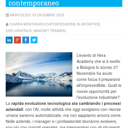
contemporaneo
MERCOLEDÌ, 03 DICEMBRE 2025
CHIARA MONTANARI (CAPOSPEDIZIONE IN ANTARTIDE,
ESPLORATRICE, MINDSET TRAINER)
L’evento di Hera
Academy che si è svolto
a Bologna lo scorso 27
Novembre ha avuto
come focus il prepararsi
all’imprevedibile. Quali le
nuove opportunità per
l’evoluzione industriale?
La
rapida evoluzione tecnologica sta cambiando i processi
aziendali
: con l'AI, molte attività che oggi svolgiamo con risorse
umane saranno automatizzate, ma non sappiamo ancora come.
Nelle aziende, i manager e i professionisti dovranno evolvere,
non più con compiti operativi, ma integrandosi con gli strumenti