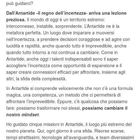
può guidarci?
Dall
’
Antartide -il regno dell’incertezza- arriva una lezione
preziosa.
Il mondo di oggi è un territorio estremo:
interconnesso, instabile, sorprendente. L’Antartide ne è la
metafora perfetta. Un luogo dove imparare a muoversi
nell'incertezza, a prendere decisioni coraggiose e ad agire con
lucidità e rapidità, anche quando tutto è imprevedibile, anche
quando tutto intorno a noi continua a cambiare. Come in
Antartide, anche oggi i talenti indispensabili sono il saper
accogliere l’incertezza come opportunità di espansione e il
saper creare connessioni efficaci per affrontare, insieme agli
altri, la sfida della complessità.
In Antartide si comprende velocemente che non c’è una formula
magica, una competenza, un metodo che ci permetterà di
affrontare l’imprevedibile. Eppure, c’è qualcosa che possiamo
fare: possiamo trasformare noi stessi,
possiamo cambiare il
nostro
mindset
.
Ho guidato cinque missioni in Antartide, il luogo più estremo del
nostro pianeta. Qui, ogni giorno è una sfida. Risorse scarse,
tempi strettissimi, tecnologie all'avanguardia, e team diversissimi