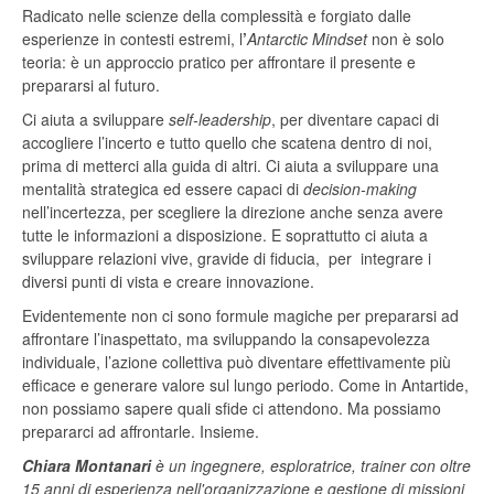
Radicato nelle scienze della complessità e forgiato dalle
esperienze in contesti estremi, l
’
Antarctic
Mindset
non è solo
teoria: è un approccio pratico per aﬀrontare il presente e
prepararsi al futuro.
Ci aiuta a sviluppare
self-leadership
, per diventare capaci di
accogliere l’incerto e tutto quello che scatena dentro di noi,
prima di metterci alla guida di altri. Ci aiuta a sviluppare una
mentalità strategica ed essere capaci di
decision-making
nell’incertezza, per scegliere la direzione anche senza avere
tutte le informazioni a disposizione. E soprattutto ci aiuta a
sviluppare relazioni vive, gravide di fiducia, per integrare i
diversi punti di vista e creare innovazione.
Evidentemente non ci sono formule magiche per prepararsi ad
affrontare l’inaspettato, ma sviluppando la consapevolezza
individuale, l’azione collettiva può diventare effettivamente più
efficace e generare valore sul lungo periodo. Come in Antartide,
non possiamo sapere quali sfide ci attendono. Ma possiamo
prepararci ad affrontarle. Insieme.
Chiara Montanari
è un ingegnere, esploratrice, trainer con oltre
15 anni di esperienza nell'organizzazione e gestione di missioni