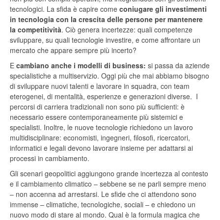
tecnologici. La sfida è capire come
coniugare gli investimenti
in tecnologia con la crescita delle persone per mantenere
la competitività
. Ciò genera incertezze: quali competenze
sviluppare, su quali tecnologie investire, e come affrontare un
mercato che appare sempre più incerto?
E
cambiano anche i modelli di business:
si passa da aziende
specialistiche a multiservizio. Oggi più che mai abbiamo bisogno
di sviluppare nuovi talenti e lavorare in squadra, con team
eterogenei, di mentalità, esperienze e generazioni diverse. I
percorsi di carriera tradizionali non sono più sufficienti: è
necessario essere contemporaneamente più sistemici e
specialisti. Inoltre, le nuove tecnologie richiedono un lavoro
multidisciplinare: economisti, ingegneri, filosofi, ricercatori,
informatici e legali devono lavorare insieme per adattarsi ai
processi in cambiamento.
Gli scenari geopolitici aggiungono grande incertezza al contesto
e il cambiamento climatico – sebbene se ne parli sempre meno
– non accenna ad arrestarsi. Le sfide che ci attendono sono
immense – climatiche, tecnologiche, sociali – e chiedono un
nuovo modo di stare al mondo. Qual è la formula magica che