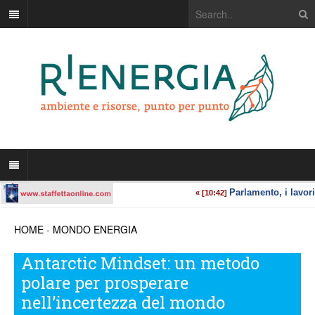
HOME
-
MONDO ENERGIA
Antarctic Mindset: un metodo
polare per prosperare
nell’incertezza del mondo