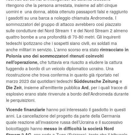
ritengono che la persona arrestata, insieme ad altri cinque
uomini e una donna, abbia ottenuto passaporti falsi e raggiunto
i gasdotti su una barca a noleggio chiamata Andromeda. I
sommozzatori del gruppo di attacco avrebbero così piazzato
sulle condutture del Nord Stream 1 e del Nord Stream 2 almeno
quattro bombe a una profondità di 70-80 metri. Gli inquirenti
tedeschi ipotizzano che i sospetti siano civili, ex soldati ma
anche militari in servizio. L'anno scorso era stato
rintracciato in
Polonia uno dei sommozzatori ritenuti coinvolti
nell'operazione
,
che tuttavia era riuscito a eludere la cattura
fuggendo a bordo di un veicolo diplomatico ucraino. Una
ricostruzione che trova conferma in quanto già riportato nel
marzo 2023 dai quotidiani tedeschi
Süddeutsche Zeitung
e
Die Zeit
, insieme all'emittente pubblica
Ard
, per i quali tracce di
esplosivo erano state rinvenute a bordo dell'Andromeda durante
le perquisizioni.
Vicende finanziarie
hanno poi interessato il gasdotto in questi
anni. La cancellazione del progetto da parte della Germania
quale reazione all’invasione russa dell’Ucraina e il successivo
boicottaggio hanno
messo in difficoltà la società Nord
Stream 2 AG
, con sede a Zugo (Svizzera), tanto che il tribunale