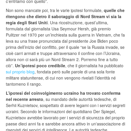
c’entriamo con quello”.
Non sono mancate poi, tra le varie ipotesi formulate,
quelle che
ritengono che dietro il sabotaggio di Nord Stream vi sia la
regia degli Stati Uniti
. Una ricostruzione, quest’ultima,
formulata dal giornalista Usa Seymour Hersh, già premio
Pulitzer nel 1970 per un’inchiesta sulla guerra in Vietnam, che fa
leva su una frase pronunciata dal presidente Joe Biden poco
prima dell’inizio del conflitto, per il quale “se la Russia invade, se
cioè carri armati e truppe attraversano il confine con l’Ucraina,
allora non ci sarà più un Nord Stream 2. Porremo fine a tutto
ciò”.
Un’ipotesi poco credibile
, che il giornalista ha pubblicato
sul proprio blog
, fondata però sulle parole di una sola fonte
militare statunitense, di cui non vengono rivelati l’identità né
tantomeno il rango.
L’ipotesi del coinvolgimento ucraino ha trovato conferma
nel recente arresto
, su mandato delle autorità tedesche, di
Serhii Kuznietsov, sospettato di avere legami con i servizi segreti
ucraini. Secondo le informazioni del quotidiano Der Spiegel,
Kuznietsov avrebbe lavorato per i servizi di sicurezza del proprio
paese dieci anni fa e sarebbe ancora attivo in un'associazione di
riservisti dei servizi di
intelligence
. Le autorità tedesche