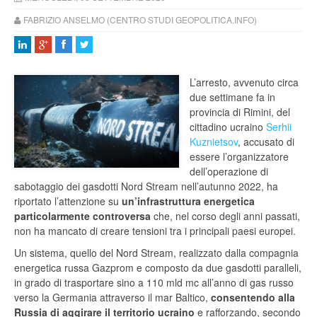
FABRIZIO ANSELMO (CENTRO STUDI GEOPOLITICA.INFO)
L’arresto, avvenuto circa
due settimane fa in
provincia di Rimini, del
cittadino ucraino
Serhii
Kuznietsov
, accusato di
essere l’organizzatore
dell’operazione di
sabotaggio dei gasdotti Nord Stream nell’autunno 2022, ha
riportato l’attenzione su
un’infrastruttura energetica
particolarmente controversa
che, nel corso degli anni passati,
non ha mancato di creare tensioni tra i principali paesi europei.
Un sistema, quello del Nord Stream, realizzato dalla compagnia
energetica russa Gazprom e composto da due gasdotti paralleli,
in grado di trasportare sino a 110 mld mc all’anno di gas russo
verso la Germania attraverso il mar Baltico,
consentendo alla
Russia di aggirare il territorio ucraino
e rafforzando, secondo