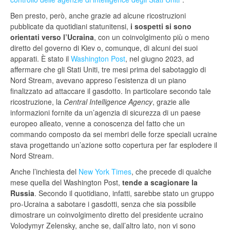
Ben presto, però, anche grazie ad alcune ricostruzioni
pubblicate da quotidiani statunitensi,
i sospetti si sono
orientati verso l’Ucraina
, con un coinvolgimento più o meno
diretto del governo di Kiev o, comunque, di alcuni dei suoi
apparati. È stato il
Washington Post
, nel giugno 2023, ad
affermare che gli Stati Uniti, tre mesi prima del sabotaggio di
Nord Stream, avevano appreso l’esistenza di un piano
finalizzato ad attaccare il gasdotto. In particolare secondo tale
ricostruzione, la
Central Intelligence Agency
, grazie alle
informazioni fornite da un’agenzia di sicurezza di un paese
europeo alleato, venne a conoscenza del fatto che un
commando composto da sei membri delle forze speciali ucraine
stava progettando un’azione sotto copertura per far esplodere il
Nord Stream.
Anche l’inchiesta del
New York Times
, che precede di qualche
mese quella del Washington Post,
tende a scagionare la
Russia
. Secondo il quotidiano, infatti, sarebbe stato un gruppo
pro-Ucraina a sabotare i gasdotti, senza che sia possibile
dimostrare un coinvolgimento diretto del presidente ucraino
Volodymyr Zelensky, anche se, dall’altro lato, non vi sono