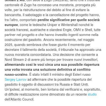
cantonale di Zugo ha concesso una moratoria, prorogata più
volte, per la ristrutturazione del debito al fine di evitare la
bancarotta. Il sabotaggio e la cancellazione del progetto hanno,
tra l’altro, comportato
perdite significative per quelle società
europee
, come le tedesche Uniper e Wintershall nonché le
società francesi, austriache e olandesi Engie, OMV e Shell, tutte
partner nel progetto e che hanno investito ingenti somme nella
costruzione del gasdotto. Ancora recentemente, nel maggio
2025, quando sembrava che fosse giunto il momento per
decretare il fallimento della società, il tribunale ha approvato una
nuova moratoria concordataria. Una decisione che consente a
Nord Stream 2 di avere più tempo per trovare nuovi investitori,
alimentando così le voci circa una sua possibile riapertura
una volta trovata una soluzione definitiva al conflitto
russo-ucraino
. È stato infatti il ministro degli Esteri russo
Sergey Lavrov
ad affermare che la possibile riapertura del
gasdotto è oggetto di discussioni tra Russia e Stati Uniti.
Un’ipotesi, al momento, ben lontana dal verificarsi e, soprattutto,
di difficile realizzazione come dimostrato da un recente
studio
dell’Atlantic Council.