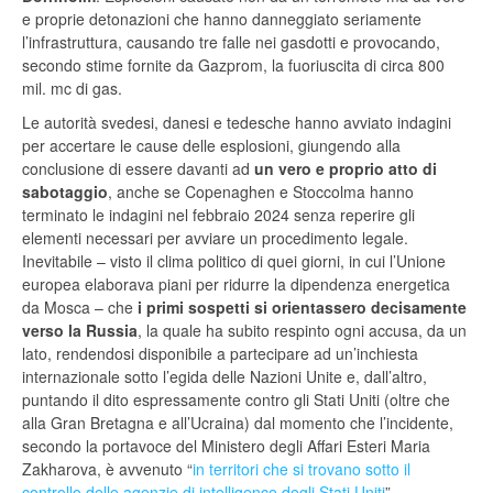
e proprie detonazioni che hanno danneggiato seriamente
l’infrastruttura, causando tre falle nei gasdotti e provocando,
secondo stime fornite da Gazprom, la fuoriuscita di circa 800
mil. mc di gas.
Le autorità svedesi, danesi e tedesche hanno avviato indagini
per accertare le cause delle esplosioni, giungendo alla
conclusione di essere davanti ad
un vero e proprio atto di
sabotaggio
, anche se Copenaghen e Stoccolma hanno
terminato le indagini nel febbraio 2024 senza reperire gli
elementi necessari per avviare un procedimento legale.
Inevitabile – visto il clima politico di quei giorni, in cui l’Unione
europea elaborava piani per ridurre la dipendenza energetica
da Mosca – che
i primi sospetti si orientassero decisamente
verso la Russia
, la quale ha subito respinto ogni accusa, da un
lato, rendendosi disponibile a partecipare ad un’inchiesta
internazionale sotto l’egida delle Nazioni Unite e, dall’altro,
puntando il dito espressamente contro gli Stati Uniti (oltre che
alla Gran Bretagna e all’Ucraina) dal momento che l’incidente,
secondo la portavoce del Ministero degli Affari Esteri Maria
Zakharova, è avvenuto “
in territori che si trovano sotto il
controllo delle agenzie di intelligence degli Stati Uniti
”.