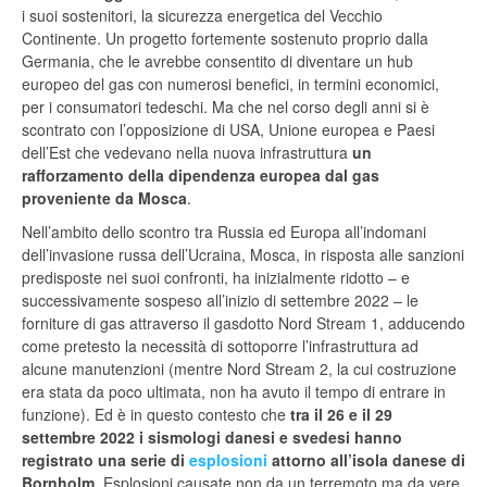
i suoi sostenitori, la sicurezza energetica del Vecchio
Continente. Un progetto fortemente sostenuto proprio dalla
Germania, che le avrebbe consentito di diventare un hub
europeo del gas con numerosi benefici, in termini economici,
per i consumatori tedeschi. Ma che nel corso degli anni si è
scontrato con l’opposizione di USA, Unione europea e Paesi
dell’Est che vedevano nella nuova infrastruttura
un
rafforzamento della dipendenza europea dal gas
proveniente da Mosca
.
Nell’ambito dello scontro tra Russia ed Europa all’indomani
dell’invasione russa dell’Ucraina, Mosca, in risposta alle sanzioni
predisposte nei suoi confronti, ha inizialmente ridotto – e
successivamente sospeso all’inizio di settembre 2022 – le
forniture di gas attraverso il gasdotto Nord Stream 1, adducendo
come pretesto la necessità di sottoporre l’infrastruttura ad
alcune manutenzioni (mentre Nord Stream 2, la cui costruzione
era stata da poco ultimata, non ha avuto il tempo di entrare in
funzione). Ed è in questo contesto che
tra il 26 e il 29
settembre 2022 i sismologi danesi e svedesi hanno
registrato una serie di
esplosioni
attorno all’isola danese di
Bornholm
. Esplosioni causate non da un terremoto ma da vere