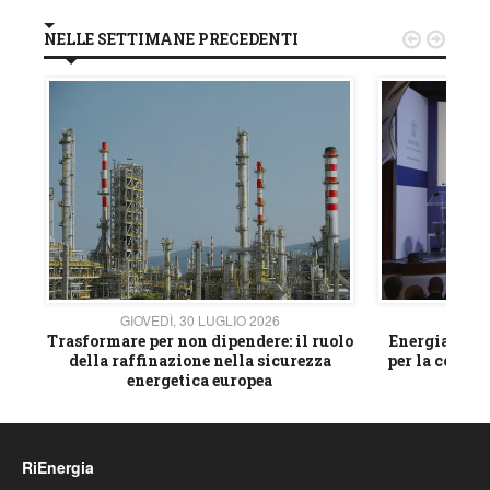
NELLE SETTIMANE PRECEDENTI


GIOVEDÌ, 30 LUGLIO 2026
GIOVE
ico
Trasformare per non dipendere: il ruolo
Energia e mat
della raffinazione nella sicurezza
per la compet
energetica europea
RiEnergia