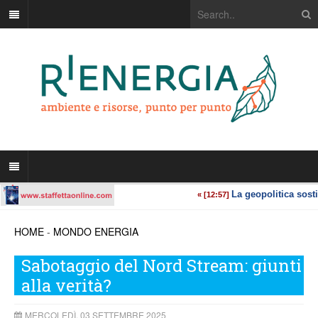
HOME
-
MONDO ENERGIA
Sabotaggio del Nord Stream: giunti
alla verità?
MERCOLEDÌ, 03 SETTEMBRE 2025