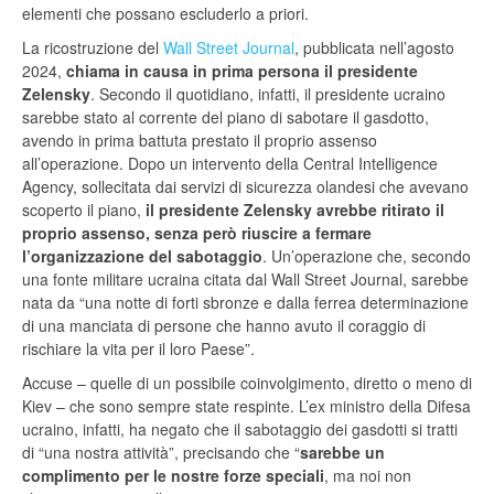
elementi che possano escluderlo a priori.
La ricostruzione del
Wall Street Journal
, pubblicata nell’agosto
2024,
chiama in causa in prima persona il presidente
Zelensky
. Secondo il quotidiano, infatti, il presidente ucraino
sarebbe stato al corrente del piano di sabotare il gasdotto,
avendo in prima battuta prestato il proprio assenso
all’operazione. Dopo un intervento della Central Intelligence
Agency, sollecitata dai servizi di sicurezza olandesi che avevano
scoperto il piano,
il presidente Zelensky avrebbe ritirato il
proprio assenso, senza però riuscire a fermare
l’organizzazione del sabotaggio
. Un’operazione che, secondo
una fonte militare ucraina citata dal Wall Street Journal, sarebbe
nata da “una notte di forti sbronze e dalla ferrea determinazione
di una manciata di persone che hanno avuto il coraggio di
rischiare la vita per il loro Paese”.
Accuse – quelle di un possibile coinvolgimento, diretto o meno di
Kiev – che sono sempre state respinte. L’ex ministro della Difesa
ucraino, infatti, ha negato che il sabotaggio dei gasdotti si tratti
di “una nostra attività”, precisando che “
sarebbe un
complimento per le nostre forze speciali
, ma noi non