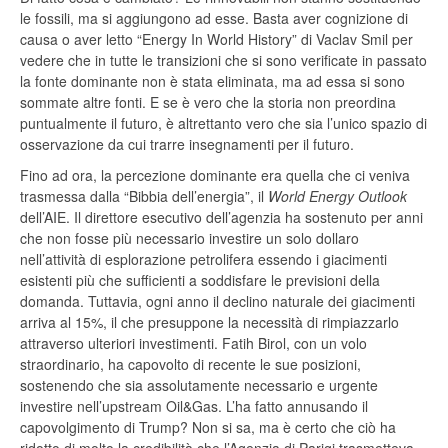
le fossili, ma si aggiungono ad esse. Basta aver cognizione di
causa o aver letto “Energy In World History” di Vaclav Smil per
vedere che in tutte le transizioni che si sono verificate in passato
la fonte dominante non è stata eliminata, ma ad essa si sono
sommate altre fonti. E se è vero che la storia non preordina
puntualmente il futuro, è altrettanto vero che sia l’unico spazio di
osservazione da cui trarre insegnamenti per il futuro.
Fino ad ora, la percezione dominante era quella che ci veniva
trasmessa dalla “Bibbia dell’energia”, il
World Energy Outlook
dell’AIE. Il direttore esecutivo dell’agenzia ha sostenuto per anni
che non fosse più necessario investire un solo dollaro
nell’attività di esplorazione petrolifera essendo i giacimenti
esistenti più che sufficienti a soddisfare le previsioni della
domanda. Tuttavia, ogni anno il declino naturale dei giacimenti
arriva al 15%, il che presuppone la necessità di rimpiazzarlo
attraverso ulteriori investimenti. Fatih Birol, con un volo
straordinario, ha capovolto di recente le sue posizioni,
sostenendo che sia assolutamente necessario e urgente
investire nell’upstream Oil&Gas. L’ha fatto annusando il
capovolgimento di Trump? Non si sa, ma è certo che ciò ha