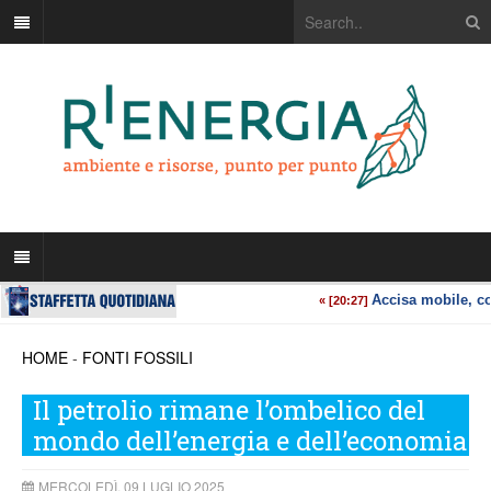
HOME
-
FONTI FOSSILI
Il petrolio rimane l’ombelico del
mondo dell’energia e dell’economia
MERCOLEDÌ, 09 LUGLIO 2025