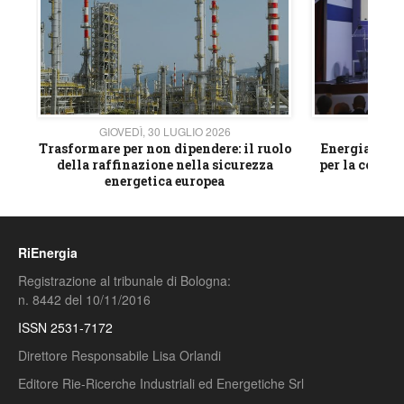
GIOVEDÌ, 30 LUGLIO 2026
GIOVE
ico
Trasformare per non dipendere: il ruolo
Energia e mat
della raffinazione nella sicurezza
per la compet
energetica europea
RiEnergia
Registrazione al tribunale di Bologna:
n. 8442 del 10/11/2016
ISSN 2531-7172
Direttore Responsabile Lisa Orlandi
Editore Rie-Ricerche Industriali ed Energetiche Srl