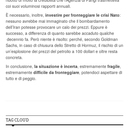
ridotto di molto la credibilità che l’Agenzia di Parigi trasmetteva
coi suoi voluminosi rapporti annuali.
È necessario, inoltre,
investire per fronteggiare le crisi Nato
:
nessuno avrebbe mai immaginato che il bombardamento
dell’Iran potesse provocare un calo dei prezzi. Eppure è
successo, a differenza di quanto sarebbe accaduto qualche
decennio fa. Però niente è risolto: perché, secondo Goldman
Sachs, in caso di chiusura dello Stretto di Hormuz, il rischio di un
un’esplosione dei prezzi del petrolio a 100 dollari e oltre resta
concreta.
In conclusione,
la situazione è incerta
, estremamente
fragile
,
estremamente
difficile da fronteggiare
, potendoci aspettare di
tutto e di peggio.
TAG CLOUD