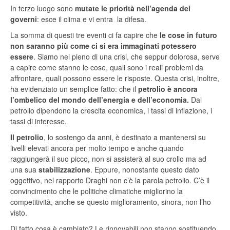
In terzo luogo sono
mutate le priorità nell’agenda dei
governi
: esce il clima e vi entra la difesa.
La somma di questi tre eventi ci fa capire che
le cose in futuro
non saranno più come ci si era immaginati potessero
essere
. Siamo nel pieno di una crisi, che seppur dolorosa, serve
a capire come stanno le cose, quali sono i reali problemi da
affrontare, quali possono essere le risposte. Questa crisi, inoltre,
ha evidenziato un semplice fatto: che il
petrolio è ancora
l’ombelico del mondo dell’energia e dell’economia.
Dal
petrolio dipendono la crescita economica, i tassi di inflazione, i
tassi di interesse.
Il petrolio
, lo sostengo da anni, è destinato a mantenersi su
livelli elevati ancora per molto tempo e anche quando
raggiungerà il suo picco, non si assisterà al suo crollo ma ad
una sua
stabilizzazione
. Eppure, nonostante questo dato
oggettivo, nel rapporto Draghi non c’è la parola petrolio. C’è il
convincimento che le politiche climatiche migliorino la
competitività, anche se questo miglioramento, sinora, non l’ho
visto.
Di fatto cosa è cambiato? Le rinnovabili non stanno sostituendo