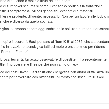
librio simultaneo è molto difficile da mantenere.
o ci si impoverisce, ma si perde il consenso politico alla transizione.
ficili compromessi, vincoli geopolitici, economici e materiali.
a filiera è prudente, diligente, necessario. Non per un favore alle lobby, 
le, che è diversa da quella sognata.
logica
, purtroppo ancora oggi tradito dalle politiche europee, nonostan
miopi e incoerenti. Basti pensare al “
ban ICE
” al 2035, che sta conda
ti e innovazione tecnologica fatti sul motore endotermico per ridurne
a Euro 0 – Euro 6d).
 biocarburanti
. Un acuto osservatore di questi temi ha recentemente
ile rimproverare le linee perché non vanno dritte.»
co dei nostri lavori. La transizione energetica non andrà dritta. Avrà un
ente per governare con razionalità, piuttosto che inseguire illusioni.