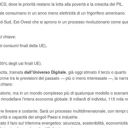
ICS, dove le priorità restano la lotta alla povertà e la crescita del PIL.
ale consumano in un anno meno elettricità di un frigorifero americano.
d-Sud, Est-Ovest che si aprono in un processo rivoluzionario come que
ci chiave:
ei consumi finali della UE),
50% degli usi finali UE).
cita, trainata
dall’Universo Digitale
, già oggi stimato il terzo o quarto
rme tra le previsioni del passato — più o meno interessate —, la narr
 chiare:
laboratorio, ma in un mondo complesso più di qualunque modello o scenari
rimodellare l’intera economia globale: 8 miliardi di individui, 115 mila mi
ne lineare e costante. Sarà un processo multidimensionale, con tempi d
orità e capacità dei singoli Paesi e industrie.
to il faro sul trilemma energetico: sicurezza, sostenibilità, economicità.