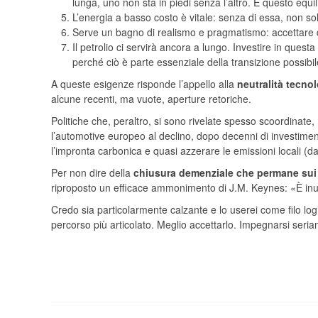
lunga, uno non sta in piedi senza l’altro. E questo equi
L’energia a basso costo è vitale: senza di essa, non sol
Serve un bagno di realismo e pragmatismo: accettare dif
Il petrolio ci servirà ancora a lungo. Investire in quest
perché ciò è parte essenziale della transizione possibi
A queste esigenze risponde l’appello alla
neutralità tecno
alcune recenti, ma vuote, aperture retoriche.
Politiche che, peraltro, si sono rivelate spesso scoordinate, 
l’automotive europeo al declino, dopo decenni di investimen
l’impronta carbonica e quasi azzerare le emissioni locali (d
Per non dire della
chiusura demenziale che permane sui
riproposto un efficace ammonimento di J.M. Keynes: «È inut
Credo sia particolarmente calzante e lo userei come filo logi
percorso più articolato. Meglio accettarlo. Impegnarsi seriam