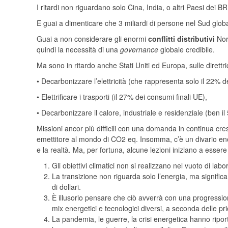
I ritardi non riguardano solo Cina, India, o altri Paesi dei BR
E guai a dimenticare che 3 miliardi di persone nel Sud glob
Guai a non considerare gli enormi
conflitti distributivi
Nor
quindi la necessità di una
governance
globale credibile.
Ma sono in ritardo anche Stati Uniti ed Europa, sulle direttri
• Decarbonizzare l’elettricità (che rappresenta solo il 22% d
• Elettrificare i trasporti (il 27% dei consumi finali UE),
• Decarbonizzare il calore, industriale e residenziale (ben il 
Missioni ancor più difficili con una domanda in continua cres
emettitore al mondo di CO2 eq. Insomma, c’è un divario eno
e la realtà. Ma, per fortuna, alcune lezioni iniziano a essere
Gli obiettivi climatici non si realizzano nel vuoto di 
La transizione non riguarda solo l’energia, ma significa 
di dollari.
È illusorio pensare che ciò avverrà con una progressio
mix energetici e tecnologici diversi, a seconda delle pri
La pandemia, le guerre, la crisi energetica hanno riporta