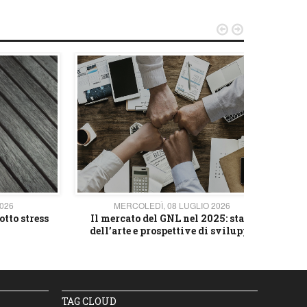


2026
MERCOLEDÌ, 08 LUGLIO 2026
otto stress
Il mercato del GNL nel 2025: stato
L'av
dell’arte e prospettive di sviluppo
TAG CLOUD