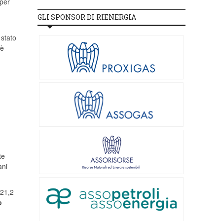
 per
GLI SPONSOR DI RIENERGIA
 stato
 è
te
ani
 21,2
o