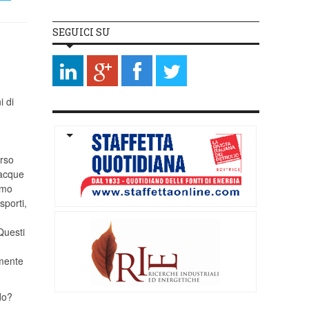
SEGUICI SU
o
i di
orso
iacque
emo
sporti,
Questi
amente
do?