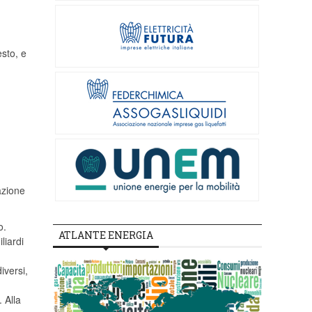
sto, e
azione
o.
ATLANTE ENERGIA
liardi
iversi,
 Alla