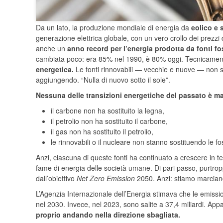
Da un lato, la produzione mondiale di energia da
eolico e 
generazione elettrica globale, con un vero crollo dei prezzi de
anche un
anno record per l’energia prodotta da fonti fo
cambiata poco: era 85% nel 1990, è 80% oggi. Tecnicament
energetica.
Le fonti rinnovabili — vecchie e nuove — non st
aggiungendo. “Nulla di nuovo sotto il sole”.
Nessuna delle transizioni energetiche del passato è ma
il carbone non ha sostituito la legna,
il petrolio non ha sostituito il carbone,
il gas non ha sostituito il petrolio,
le rinnovabili o il nucleare non stanno sostituendo le fos
Anzi, ciascuna di queste fonti ha continuato a crescere in t
fame di energia delle società umane. Di pari passo, purtro
dall’obiettivo
Net Zero Emission
2050. Anzi: stiamo marciand
L’Agenzia Internazionale dell’Energia stimava che le emissio
nel 2030. Invece, nel 2023, sono salite a 37,4 miliardi. 
proprio andando nella direzione sbagliata.