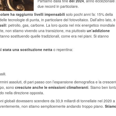
Partiamo dalla fine
del 2024
, anno eccezionale
due record in particolare.
solare ha raggiunto livelli impensabili
solo pochi anni fa: 15% della
lle tecnologie di punta, in particolare del fotovoltaico. Dall’altro lato, è
ssil
i: petrolio, gas, carbone. La loro quota nel mix energetico mondiale
e, non stiamo vivendo una transizione, ma piuttosto
un’addizione
anno sostituendo quelle tradizionali, come era nei piani. Si stanno
i stata una sostituzione netta
o repentina:
sili.
ermini assoluti, di pari passo con l’espansione demografica e la crescen
ppo, sono
cresciute anche le emissioni climalteranti
. Siamo ben lont
o nella direzione opposta.
ni globali dovessero scendere da 33,9 miliardi di tonnellate nel 2020 a
Apparentemente, non stiamo semplicemente andando troppo piano.
Stiam