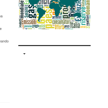
ma
te
nnando