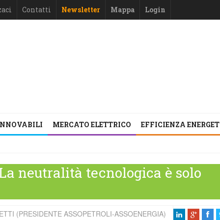
zaci
Contatti
Newsletter
Mappa
Login
INNOVABILI
MERCATO ELETTRICO
EFFICIENZA ENERGE
a neutralità tecnologica è solo
TTI (PRESIDENTE ASSOPETROLI-ASSOENERGIA)