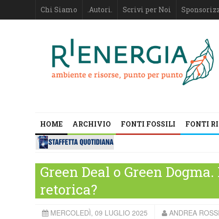
Chi Siamo
.Autori.
Scrivi per Noi
Sponsoriz
HOME
ARCHIVIO
FONTI FOSSILI
FONTI R
Green Deal o Green Dogma. L
retorica?
MERCOLEDÌ, 09 LUGLIO 2025
ANDREA ROSSE