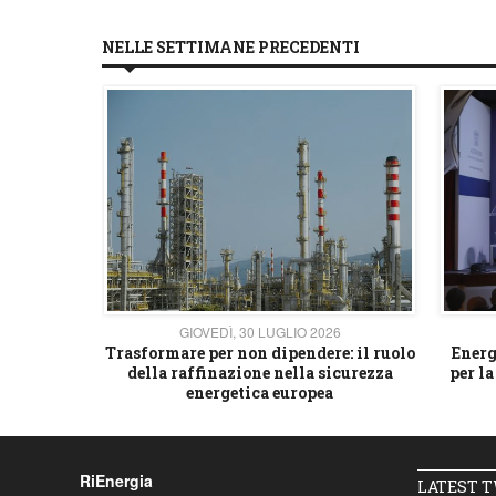
NELLE SETTIMANE PRECEDENTI
26
GIOVEDÌ, 30 LUGLIO 2026
 strategico
Trasformare per non dipendere: il ruolo
Energ
della raffinazione nella sicurezza
per la
energetica europea
RiEnergia
LATEST 