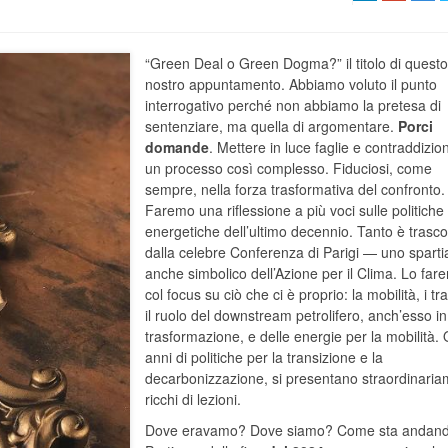
“Green Deal o Green Dogma?” il titolo di quest
nostro appuntamento. Abbiamo voluto il punto
interrogativo perché non abbiamo la pretesa di
sentenziare, ma quella di argomentare.
Porci
domande
. Mettere in luce faglie e contraddizion
un processo così complesso. Fiduciosi, come
sempre, nella forza trasformativa del confronto.
Faremo una riflessione a più voci sulle politiche
energetiche dell’ultimo decennio. Tanto è trasc
dalla celebre Conferenza di Parigi — uno spart
anche simbolico dell’Azione per il Clima. Lo far
col focus su ciò che ci è proprio: la mobilità, i tra
il ruolo del downstream petrolifero, anch’esso in
trasformazione, e delle energie per la mobilità. 
anni di politiche per la transizione e la
decarbonizzazione, si presentano straordinari
ricchi di lezioni.
Dove eravamo? Dove siamo? Come sta andan