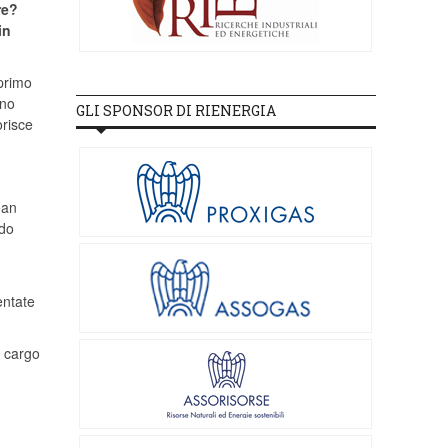
re?
in
primo
ano
GLI SPONSOR DI RIENERGIA
orisce
ean
ndo
entate
o cargo