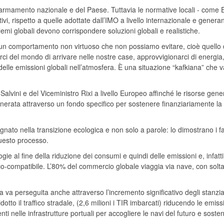
l’armamento nazionale e del Paese. Tuttavia le normative locali - come
vi, rispetto a quelle adottate dall’IMO a livello internazionale e genera
mi globali devono corrispondere soluzioni globali e realistiche.
 un comportamento non virtuoso che non possiamo evitare, cioè quello 
erci del mondo di arrivare nelle nostre case, approvvigionarci di energia,
 delle emissioni globali nell’atmosfera. È una situazione “kafkiana” che v
Salvini e del Viceministro Rixi a livello Europeo affinché le risorse gene
 generata attraverso un fondo specifico per sostenere finanziariamente la
ato nella transizione ecologica e non solo a parole: lo dimostrano i fat
questo processo.
e al fine della riduzione dei consumi e quindi delle emissioni e, infatti,
eco-compatibile. L’80% del commercio globale viaggia via nave, con solta
a va perseguita anche attraverso l’incremento significativo degli stanzi
tto il traffico stradale, (2,6 milioni i TIR imbarcati) riducendo le emissi
enti nelle infrastrutture portuali per accogliere le navi del futuro e sosten