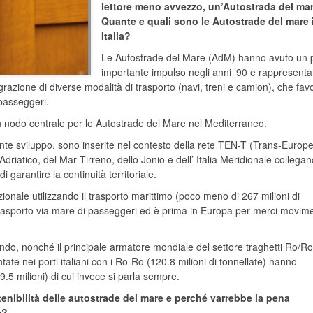
lettore meno avvezzo, un’Autostrada del ma
Quante e quali sono le Autostrade del mare 
Italia?
Le Autostrade del Mare (AdM) hanno avuto un 
importante impulso negli anni ’90 e rappresent
grazione di diverse modalità di trasporto (navi, treni e camion), che fav
 passeggeri.
 un nodo centrale per le Autostrade del Mare nel Mediterraneo.
tante sviluppo, sono inserite nel contesto della rete TEN-T (Trans-Europ
driatico, del Mar Tirreno, dello Jonio e dell’ Italia Meridionale collega
i garantire la continuità territoriale.
azionale utilizzando il trasporto marittimo (poco meno di 267 milioni di
el trasporto via mare di passeggeri ed è prima in Europa per merci movim
mondo, nonché il principale armatore mondiale del settore traghetti Ro/R
te nei porti italiani con i Ro-Ro (120.8 milioni di tonnellate) hanno
.5 milioni) di cui invece si parla sempre.
stenibilità delle autostrade del mare e perché varrebbe la pena
e?