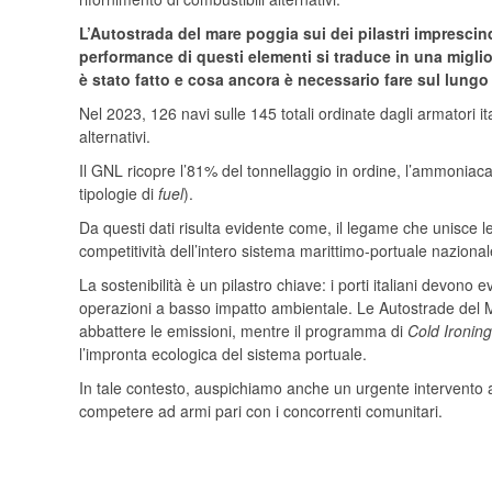
L’Autostrada del mare poggia sui dei pilastri imprescindib
performance di questi elementi si traduce in una miglio
è stato fatto e cosa ancora è necessario fare sul lung
Nel 2023, 126 navi sulle 145 totali ordinate dagli armatori it
alternativi.
Il GNL ricopre l’81% del tonnellaggio in ordine, l’ammoniaca
tipologie di
fuel
).
Da questi dati risulta evidente come, il legame che unisce l
competitività dell’intero sistema marittimo-portuale nazional
La sostenibilità è un pilastro chiave: i porti italiani devono e
operazioni a basso impatto ambientale. Le Autostrade del M
abbattere le emissioni, mentre il programma di
Cold Ironing
l’impronta ecologica del sistema portuale.
In tale contesto, auspichiamo anche un urgente intervento af
competere ad armi pari con i concorrenti comunitari.