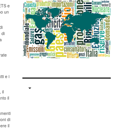
 ETS e
no un
di
 di
a
rate
ti e i
 il
nto il
amenti
oni di
ere il