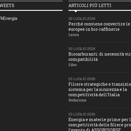
TWEETS
ARTICOLI PIÙ LETTI
RiEnergia
30 LUGLIO 2026
Perché conviene convertire le 
europee in bio-raffinerie
Lanza
30 LUGLIO 2026
Biocarburanti: di necessità vir
compatibilità
Sileo
23 LUGLIO 2026
Filiere strategiche e transizio
sistema per la sicurezza e la
competitività dell'Italia
Redazione
23 LUGLIO 2026
Energia e materie prime per 
competitività delle filiere pro
l’evento di ASSORISORSE