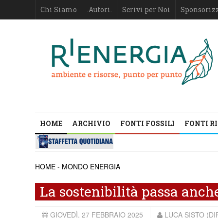
Chi Siamo
.Autori.
Scrivi per Noi
Sponsoriz
HOME
ARCHIVIO
FONTI FOSSILI
FONTI R
HOME
-
MONDO ENERGIA
La sostenibilità passa anch
GIOVEDÌ, 27 FEBBRAIO 2025
LUCA SISTO (D