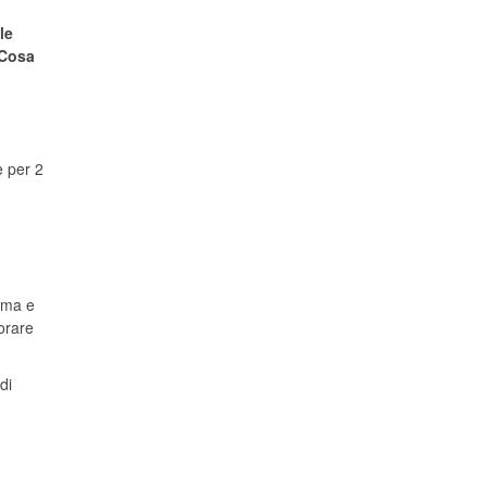
le
 Cosa
e per 2
mma e
iorare
di