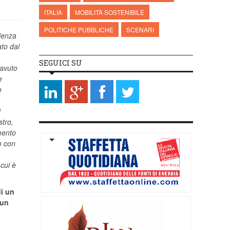
ITALIA
MOBILITÀ SOSTENIBILE
POLITICHE PUBBLICHE
SCENARI
cienza
ato dal
SEGUICI SU
 avuto
e
o
i
stro,
imento
to con
 cui è
di un
 un