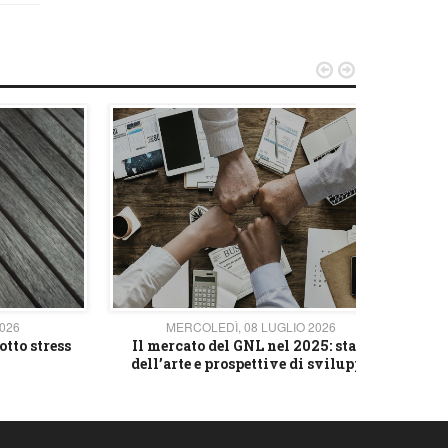


2026
MERCOLEDÌ, 08 LUGLIO 2026
otto stress
Il mercato del GNL nel 2025: stato
L'av
dell’arte e prospettive di sviluppo