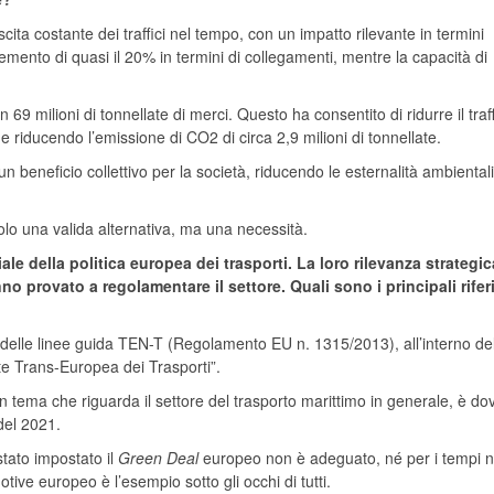
ita costante dei traffici nel tempo, con un impatto rilevante in termini
emento di quasi il 20% in termini di collegamenti, mentre la capacità di
9 milioni di tonnellate di merci. Questo ha consentito di ridurre il traf
e riducendo l’emissione di CO2 di circa 2,9 milioni di tonnellate.
n beneficio collettivo per la società, riducendo le esternalità ambiental
lo una valida alternativa, ma una necessità.
 della politica europea dei trasporti. La loro rilevanza strategic
no provato a regolamentare il settore. Quali sono i principali rifer
e delle linee guida TEN-T (Regolamento EU n. 1315/2013), all’interno de
te Trans-Europea dei Trasporti”.
un tema che riguarda il settore del trasporto marittimo in generale, è d
 del 2021.
tato impostato il
Green Deal
europeo non è adeguato, né per i tempi n
tive europeo è l’esempio sotto gli occhi di tutti.