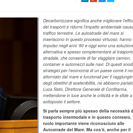
Decarbonizzare significa anche migliorare l'effi
dei trasporti e ridurre l'impatto ambientale caus
traffico terrestre. Le autostrade del mare si
inseriscono in questo processo virtuoso: hanno
impulso negli anni ’90 e oggi sono una soluzion
alternativa e spesso complementare al trasport
stradale, che consente di far viaggiare camion,
container e automezzi sulle navi. Di questi snod
strategici per l’economia di un paese come il no
attorniato dal mare e funzionali per il raggiung
degli obiettivi di sostenibilità, ne abbiamo parla
Luca Sisto, Direttore Generale di Confitarma,
mettendone in luce anche le criticità e le sfide a
sottoposto il settore.
Si parla sempre più spesso della necessità 
trasporto intermodale e in questo contesto,
ruolo importante viene riconosciuto alle
Autostrade del Mare. Ma cos’è, anche per il