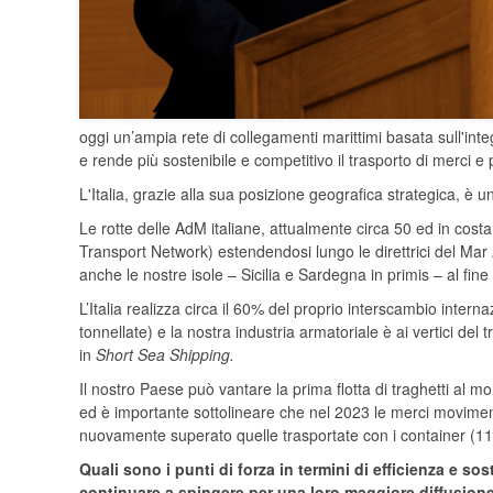
oggi un’ampia rete di collegamenti marittimi basata sull'inte
e rende più sostenibile e competitivo il trasporto di merci e
L'Italia, grazie alla sua posizione geografica strategica, è
Le rotte delle AdM italiane, attualmente circa 50 ed in cos
Transport Network) estendendosi lungo le direttrici del Mar A
anche le nostre isole – Sicilia e Sardegna in primis – al fine d
L’Italia realizza circa il 60% del proprio interscambio intern
tonnellate) e la nostra industria armatoriale è ai vertici d
in
Short Sea Shipping.
Il nostro Paese può vantare la prima flotta di traghetti al 
ed è importante sottolineare
che nel 2023 le merci movimenta
nuovamente superato quelle trasportate con i container (119
Quali sono i punti di forza in termini di efficienza e so
continuare a spingere per una loro maggiore diffusion