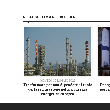
NELLE SETTIMANE PRECEDENTI
26
GIOVEDÌ, 30 LUGLIO 2026
 strategico
Trasformare per non dipendere: il ruolo
Energ
della raffinazione nella sicurezza
per la
energetica europea