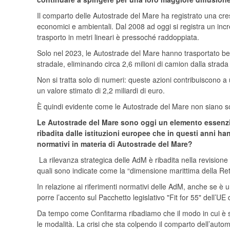
Il comparto delle Autostrade del Mare ha registrato una cresc
economici e ambientali. Dal 2008 ad oggi si registra un incr
trasporto in metri lineari è pressoché raddoppiata.
Solo nel 2023, le Autostrade del Mare hanno trasportato ben 6
stradale, eliminando circa 2,6 milioni di camion dalla strada 
Non si tratta solo di numeri: queste azioni contribuiscono a u
un valore stimato di 2,2 miliardi di euro.
È quindi evidente come le Autostrade del Mare non siano so
Le Autostrade del Mare sono oggi un elemento essenziale
ribadita dalle istituzioni europee che in questi anni han
normativi in materia di Autostrade del Mare?
La rilevanza strategica delle AdM è ribadita nella revision
quali sono indicate come la “dimensione marittima della Re
In relazione ai riferimenti normativi delle AdM, anche se è 
porre l’accento sul Pacchetto legislativo "Fit for 55" dell’UE
Da tempo come Confitarma ribadiamo che il modo in cui è s
le modalità. La crisi che sta colpendo il comparto dell’automo