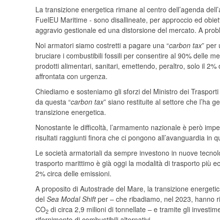
La transizione energetica rimane al centro dell’agenda del
FuelEU Maritime - sono disallineate, per approccio ed obietti
aggravio gestionale ed una distorsione del mercato. A proble
Noi armatori siamo costretti a pagare una “
carbon tax
” per
bruciare i combustibili fossili per consentire al 90% delle m
prodotti alimentari, sanitari, emettendo, peraltro, solo il 2%
affrontata con urgenza.
Chiediamo e sosteniamo gli sforzi del Ministro dei Trasporti 
da questa “
carbon tax
” siano restituite al settore che l’ha
transizione energetica.
Nonostante le difficoltà, l’armamento nazionale è però impegn
risultati raggiunti finora che ci pongono all’avanguardia in 
Le società armatoriali da sempre investono in nuove tecnologi
trasporto marittimo è già oggi la modalità di trasporto più 
2% circa delle emissioni.
A proposito di Autostrade del Mare, la transizione energetic
del
Sea Modal Shift
per – che ribadiamo, nel 2023, hanno rido
CO
di circa 2,9 milioni di tonnellate – e tramite gli investim
2
rifornimento di combustibili alternativi.