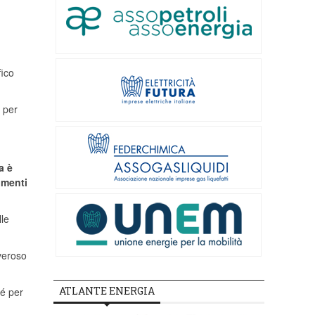
fico
i per
a è
imenti
lle
overoso
ATLANTE ENERGIA
é per