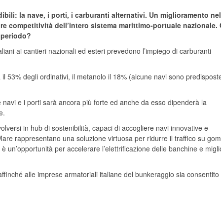
ili: la nave, i porti, i carburanti alternativi. Un miglioramento nel
re competitività dell’intero sistema marittimo-portuale nazionale.
o periodo?
aliani ai cantieri nazionali ed esteri prevedono l’impiego di carburanti
 il 53% degli ordinativi, il metanolo il 18% (alcune navi sono predispost
e navi e i porti sarà ancora più forte ed anche da esso dipenderà la
e.
volversi in hub di sostenibilità, capaci di accogliere navi innovative e
are rappresentano una soluzione virtuosa per ridurre il traffico su go
è un’opportunità per accelerare l’elettrificazione delle banchine e migl
finché alle imprese armatoriali italiane del bunkeraggio sia consentito 