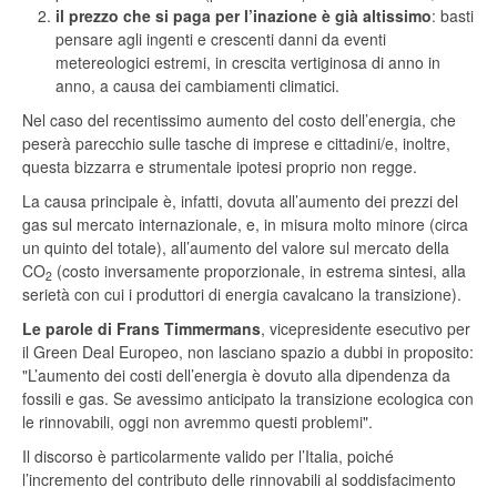
il prezzo che si paga per l’inazione è già altissimo
: basti
pensare agli ingenti e crescenti danni da eventi
metereologici estremi, in crescita vertiginosa di anno in
anno, a causa dei cambiamenti climatici.
Nel caso del recentissimo aumento del costo dell’energia, che
peserà parecchio sulle tasche di imprese e cittadini/e, inoltre,
questa bizzarra e strumentale ipotesi proprio non regge.
La causa principale è, infatti, dovuta all’aumento dei prezzi del
gas sul mercato internazionale, e, in misura molto minore (circa
un quinto del totale), all’aumento del valore sul mercato della
CO
(costo inversamente proporzionale, in estrema sintesi, alla
2
serietà con cui i produttori di energia cavalcano la transizione).
Le parole di Frans Timmermans
, vicepresidente esecutivo per
il Green Deal Europeo, non lasciano spazio a dubbi in proposito:
"L’aumento dei costi dell’energia è dovuto alla dipendenza da
fossili e gas. Se avessimo anticipato la transizione ecologica con
le rinnovabili, oggi non avremmo questi problemi".
Il discorso è particolarmente valido per l’Italia, poiché
l’incremento del contributo delle rinnovabili al soddisfacimento