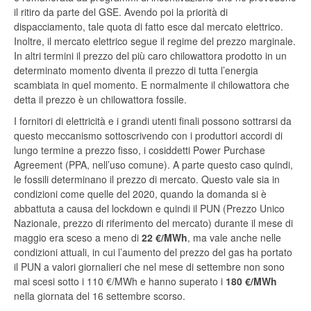
il ritiro da parte del GSE. Avendo poi la priorità di
dispacciamento, tale quota di fatto esce dal mercato elettrico.
Inoltre, il mercato elettrico segue il regime del prezzo marginale.
In altri termini il prezzo del più caro chilowattora prodotto in un
determinato momento diventa il prezzo di tutta l’energia
scambiata in quel momento. E normalmente il chilowattora che
detta il prezzo è un chilowattora fossile.
I fornitori di elettricità e i grandi utenti finali possono sottrarsi da
questo meccanismo sottoscrivendo con i produttori accordi di
lungo termine a prezzo fisso, i cosiddetti Power Purchase
Agreement (PPA, nell’uso comune). A parte questo caso quindi,
le fossili determinano il prezzo di mercato. Questo vale sia in
condizioni come quelle del 2020, quando la domanda si è
abbattuta a causa del lockdown e quindi il PUN (Prezzo Unico
Nazionale, prezzo di riferimento del mercato) durante il mese di
maggio era sceso a meno di
22 €/MWh
, ma vale anche nelle
condizioni attuali, in cui l’aumento del prezzo del gas ha portato
il PUN a valori giornalieri che nel mese di settembre non sono
mai scesi sotto i 110 €/MWh e hanno superato i
180 €/MWh
nella giornata del 16 settembre scorso.