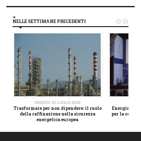
NELLE SETTIMANE PRECEDENTI


GIOVEDÌ, 30 LUGLIO 2026
GIOVE
ico
Trasformare per non dipendere: il ruolo
Energia e mat
della raffinazione nella sicurezza
per la compet
energetica europea