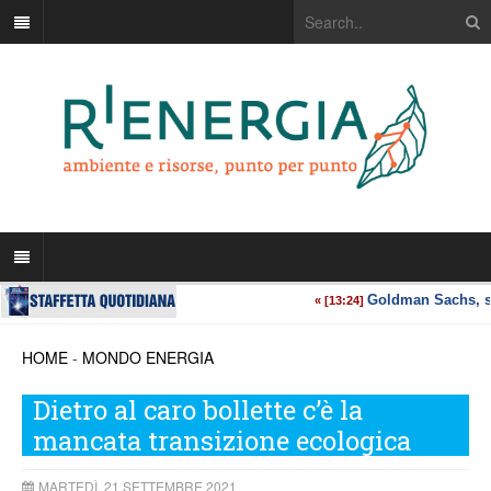
HOME
-
MONDO ENERGIA
Dietro al caro bollette c’è la
mancata transizione ecologica
MARTEDÌ, 21 SETTEMBRE 2021