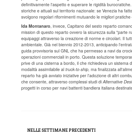
definitivamente l'aspetto e superare le rigidità burocratiche. 
storiche e attuali sul territorio nazionale: se Venezia ha fa
svolgono regolari rifornimenti mutuando le migliori pratiche 
Ida Montanaro
, invece, Capitano del sesto reparto comand
mission di questo reparto ovvero la sicurezza sulla "parte na
equipaggi attraverso la creazione di norme e circolari. Il tu
ambientale. Già nel biennio 2012-2013, anticipando l'entrata
guida provvisoria sul GNL che ha permesso a navi da crociera 
operazioni commerciali in porto. Questa soluzione tempora
prive di una cisterna a bordo, il che richiedeva un sistema 
modalità assimilabile al
truck-to-ship,
ma finalizzata all'alime
reparto ha già avviato iniziative per l'adozione di altri combu
che consente, attraverso complessi studi di
Alternative Des
progetti in corso per navi battenti bandiera italiana destinate
NELLE SETTIMANE PRECEDENTI