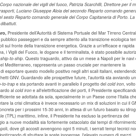
Corpo nazionale dei vigili del fuoco, Patrizia Scarchilli, Direttore per il 
ei Trasporti, Luciano Giuseppe Aloia del secondo Reparto comando genera
 del sesto Reparto comando generale del Corpo Capitaneria
di Porto. La
dibattuti.
aro,
Presidente dell’Autorità di Sistema Portuale del Mar Tirreno Centrale
o pubblico passeggeri e da sempre attento alla transizione ecologica ter
poli sul fronte della transizione energetica. Grazie a un'efficace e rapida
ima, i Vigili del Fuoco, le dogane e il terminalista, è stato possibile autor
à
ship-to-ship
. Questo traguardo, attivo da un mese a Napoli per le navi
 nel Mediterraneo, rappresenta un passo cruciale per mantenere la
di esportare questo modello positivo negli altri scali italiani, estendend
ghetti GNV. Guardando alle prospettive future, l'autorità sta avviando un
p-to-trap
e sta portando avanti in parallelo il progetto del
cold iron
, volto
guardo al
cold iron
e all'elettrificazione dei porti, il Presidente specificand
fficiente se adottata da sola, specialmente in un Paese come l'Italia ch
are la crisi climatica è invece necessario un mix di soluzioni in cui il G
oncreta per i prossimi 15-30 anni, in attesa di un futuro basato su idro
e (TPL) marittimo, infine, il Presidente ha escluso la pertinenza del
o a nuove modalità sia fortemente ostacolato dai tempi di rifornimento
poli, dove gli accosti avvengono ogni 5 minuti, i serrati tempi tecnici no
 ipotizzando di sfruttare le soste inoperose, l'elevato numero di mezzi