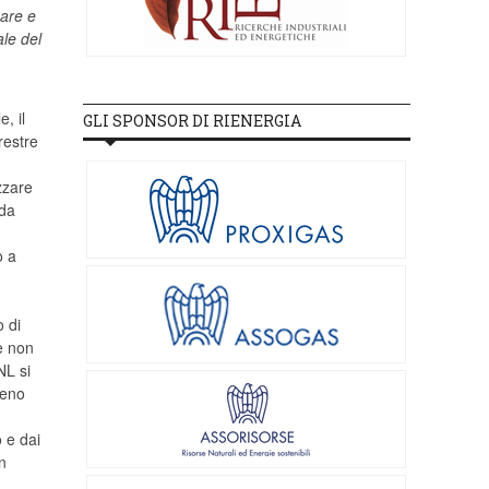
mare e
le del
, il
GLI SPONSOR DI RIENERGIA
restre
izzare
 da
o a
o di
e non
NL si
geno
 e dai
n