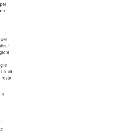
 per
one
 del
iesti
gioni
gile
 limiti
 resta
: a
ni
te