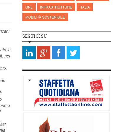
GNL
INFRASTRUTTURE
ITALIA
MOBILITÀ SOSTENIBILE
ricani
SEGUICI SU
ato lo
NL nel
ito,
ndo
i
to
 primo
i
 Mar
nia