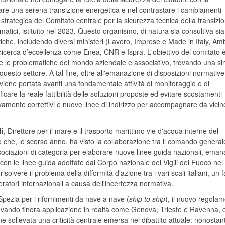
tare una serena transizione energetica e nel contrastare i cambiamenti
 strategica del Comitato centrale per la sicurezza tecnica della transizi
matici, istituito nel 2023. Questo organismo, di natura sia consultiva sia
ntifiche, includendo diversi ministeri (Lavoro, Imprese e Made in Italy, Am
i ricerca d’eccellenza come Enea, CNR e Ispra. L'obiettivo del comitato 
 e le problematiche del mondo aziendale e associativo, trovando una sin
esto settore. A tal fine, oltre all'emanazione di disposizioni normative
, viene portata avanti una fondamentale attività di monitoraggio e di
ficare la reale fattibilità delle soluzioni proposte ed evitare scostamenti
ivamente correttivi e nuove linee di indirizzo per accompagnare da vicin
li
, Direttore per il mare e il trasporto marittimo vie d'acqua interne del
to che, lo scorso anno, ha visto la collaborazione tra il comando general
ssociazioni di categoria per elaborare nuove linee guida nazionali, eman
con le linee guida adottate dal Corpo nazionale dei Vigili del Fuoco ne
risolvere il problema della difformità d'azione tra i vari scali italiani, un f
ratori internazionali a causa dell'incertezza normativa.
Spezia per i rifornimenti da nave a nave (
ship to ship
), il nuovo regola
, trovando finora applicazione in realtà come Genova, Trieste e Ravenna, 
ne sollevata una criticità centrale emersa nel dibattito attuale: nonostan