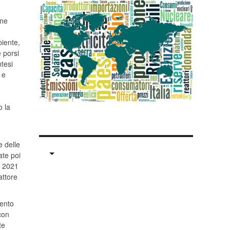
one
biente,
è porsi
tesi
 e
o la
e delle
ate poi
l 2021
attore
mento
con
te