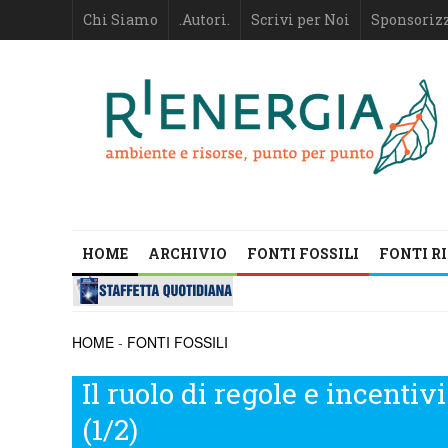
Chi Siamo
.Autori.
Scrivi per Noi
Sponsoriz
HOME
ARCHIVIO
FONTI FOSSILI
FONTI R
HOME
-
FONTI FOSSILI
Il ruolo di regole e incentivi
(1/2)