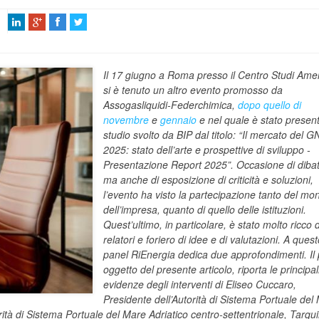
Il 17 giugno a Roma presso il Centro Studi Ame
si è tenuto un altro evento promosso da
Assogasliquidi-Federchimica,
dopo quello di
novembre
e
gennaio
e nel quale è stato present
studio svolto da BIP dal titolo:
“Il mercato del G
2025: stato dell’arte e prospettive di sviluppo -
Presentazione Report 2025”. Occasione di dibatt
ma anche di esposizione di criticità e soluzioni,
l’evento ha visto la partecipazione tanto del mo
dell’impresa, quanto di quello delle istituzioni.
Quest’ultimo, in particolare, è stato molto ricco d
relatori e foriero di idee e di valutazioni. A ques
panel RiEnergia dedica due approfondimenti. Il
oggetto del presente articolo, riporta le principal
evidenze degli interventi di Eliseo Cuccaro,
Presidente dell’Autorità di Sistema Portuale del
rità di Sistema Portuale del Mare Adriatico centro-settentrionale
, Tarqui