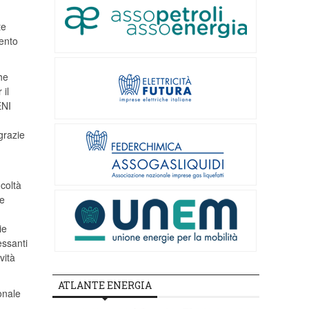
te
mento
he
 il
ENI
grazie
icoltà
le
ie
essanti
vità
ATLANTE ENERGIA
onale