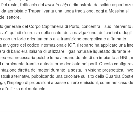
Del resto, l'efficacia del
truck to ship
è dimostrata da solide esperienze
tto da apripista e Trapani vanta una lunga tradizione, oggi a Messina si
del settore.
o generale del Corpo Capitaneria di Porto, concentra il suo intervento 
ve", quindi sicurezza dello scafo, della navigazione, dei carichi e degli
tto con un forte orientamento alla transizione energetica e all'impatto
 in vigore del codice internazionale IGF, il reparto ha applicato una lin
di bandiera italiana di utilizzare il gas naturale liquefatto durante le
nea era necessaria poiché le navi erano dotate di un impianto a GNL, 
di rifornimento tramite autocisterne dedicate nei porti. Questo configur
ntazione diretta dei motori durante la sosta. In visione prospettica, inve
stibili alternativi, pubblicando una circolare sul sito della Guardia Costi
ign
, l'impiego di propulsioni a basse o zero emissioni, come nel caso de
 all'utilizzo del metanolo.