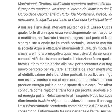
Mastroianni, Direttore dell’Istituto superiore antincendio del 
il trasporto marittimo vie d'acqua interne del Ministero d
Corpo delle Capitanerie di Porto, Ida Montanaro, invece,
normativa, la logistica portuale, la sicurezza i principali temi 
A iniziare il giro degli interventi più tecnici è di
Eliseo Cucc
quale, forte di un'esperienza venticinquennale nel trasport
e marittima, ha illustrato i recenti progressi del porto di Na
sinergia istituzionale tra l'autorità portuale, l'autorità maritt
la società Axpo a effettuare rifornimenti di GNL (in modalit
crociera e finora prerogativa quasi esclusiva di Barcellona
competitività del sistema portuale. L'intenzione è ora quella 
breve il rifornimento anche alle navi portacontainer e ai tra
nuovo percorso per valutare la fattibilità dei rifornimenti
shi
all'elettrificazione delle banchine portuali. In particolare, ri
non esservi contrario ma di considerarla una soluzione insu
produce energia pulita e non dispone di nucleare. Per affront
configura come l'opzione transitoria più pronta, agevole e c
ed energia pulita. Relativamente al Trasporto Pubblico Local
rifornimento
truck-to-ship
ed ha evidenziato come il passaggi
limiti infrastrutturali: prendendo come esempio il Golfo di Na
consentono il rifornimento tra una partenza e l'altra. Anche