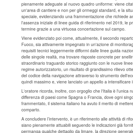
pienamente adeguate al nuovo quadro uniforme: viene citat
un'area di cantiere e non per gli ormeggi standard, e la si
speciale, evidenziando una frammentazione che richiede anc
l'assenza iniziale di linee guida di riferimento nel 2019, le
termine grazie a una virtuosa concertazione sul campo.
Viene evidenziato poi come, attualmente, il secondo reparto,
Fuoco, sia attivamente impegnato in un'azione di monitoraggio 
requisiti tecnici leggermente difformi dalle linee guida nazi
delle singole realtà, ma trovare risposte concrete per snelli
straordinario traguardo storico raggiunto con le nuove line
regime autorizzatorio, un risultato di grandissimo rilievo o
del codice della navigazione attraverso lo strumento dell'e
quindi massimo e, viene lanciato un appello a intensificare i
L'oratore ricorda, inoltre, con orgoglio che l'Italia è l'unica 
differenza di paesi come Spagna o Francia, dove ogni sing
frammentato, il sistema italiano ha avuto il merito di metter
comparto.
A concludere l’intervento, è un riferimento alle attività di ri
siano pienamente attuabili seguendo le indicazioni già fornit
permanga qualche dettaglio da limare, la direzione generale 