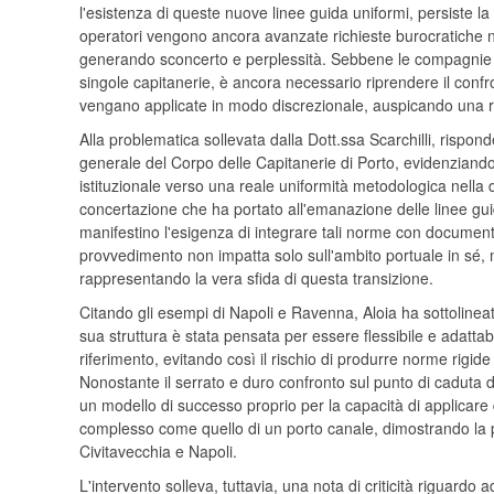
l'esistenza di queste nuove linee guida uniformi, persiste l
operatori vengono ancora avanzate richieste burocratiche n
generando sconcerto e perplessità. Sebbene le compagnie si
singole capitanerie, è ancora necessario riprendere il confr
vengano applicate in modo discrezionale, auspicando una re
Alla problematica sollevata dalla Dott.ssa Scarchilli, rispon
generale del Corpo delle Capitanerie di Porto, evidenziando
istituzionale verso una reale uniformità metodologica nella 
concertazione che ha portato all'emanazione delle linee gui
manifestino l'esigenza di integrare tali norme con documen
provvedimento non impatta solo sull'ambito portuale in sé, m
rappresentando la vera sfida di questa transizione.
Citando gli esempi di Napoli e Ravenna, Aloia ha sottolineato
sua struttura è stata pensata per essere flessibile e adatt
riferimento, evitando così il rischio di produrre norme rigi
Nonostante il serrato e duro confronto sul punto di caduta
un modello di successo proprio per la capacità di applicare q
complesso come quello di un porto canale, dimostrando la p
Civitavecchia e Napoli.
L'intervento solleva, tuttavia, una nota di criticità riguard