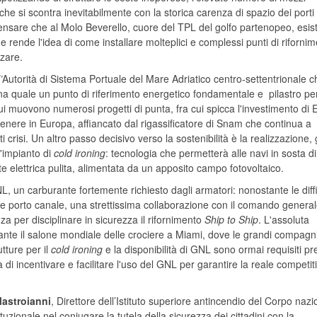
che si scontra inevitabilmente con la storica carenza di spazio dei porti
 pensare che al Molo Beverello, cuore del TPL del golfo partenopeo, esis
he rende l'idea di come installare molteplici e complessi punti di riforni
zzare.
’
Autorità di Sistema Portuale del Mare Adriatico centro-settentrionale
c
na quale un punto di riferimento energetico fondamentale e pilastro per
qui muovono numerosi progetti di punta, fra cui spicca l'investimento di 
 genere in Europa, affiancato dal rigassificatore di Snam che continua a
crisi. Un altro passo decisivo verso la sostenibilità è la realizzazione, 
l'impianto di
cold ironing
: tecnologia che permetterà alle navi in sosta di
te elettrica pulita, alimentata da un apposito campo fotovoltaico.
NL, un carburante fortemente richiesto dagli armatori: nonostante le diff
e porto canale, una strettissima collaborazione con il comando genera
a per disciplinare in sicurezza il rifornimento
Ship to Ship
. L'assoluta
ante il salone mondiale delle crociere a Miami, dove le grandi compagn
tture per il
cold ironing
e la disponibilità di GNL sono ormai requisiti pr
 di incentivare e facilitare l'uso del GNL per garantire la reale competiti
Mastroianni
, Direttore dell’Istituto superiore antincendio del Corpo nazi
tuzionale nel coniugare la tutela della sicurezza dei cittadini con la