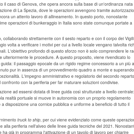
o il caso di Genova, che opera ancora sulla base di un'ordinanza nata
tuazione di La Spezia, dove le operazioni avvengono tramite autorizzazi
ora un attento lavoro di allineamento. In questo porto, nonostante
 prime operazioni di bunkeraggio in Italia sono state comunque portate a
 collaborando strettamente con il sesto reparto e con il corpo dei Vigili
volta a verificare i motivi per cui a livello locale vengano talvolta rich
onali. L'obiettivo profondo di questo sforzo non è solo comprendere le ra
re ulteriormente le procedure. A questo proposito, viene rivendicato lo
e guida: il passaggio epocale da un rigido regime concessorio a un più a
ttenuto pur in assenza di un provvedimento quadro a monte e superando i
ccezionalità. L'impegno amministrativo e regolatorio del secondo reparto
l confronto con la periferia per far maturare soluzioni condivise.
nazione ad essersi dotata di linee guida così strutturate a livello centrale
ola realtà portuale si muove in autonomia con un proprio regolamento
e a disposizione una cornice pubblica e uniforme a beneficio di tutto il
fornimento
truck to ship
, per cui viene evidenziato come queste operazio
e alla periferia nell'alveo delle linee guida tecniche del 2021. Nonostan
ha già in programma l'attivazione di un tavolo di lavoro per chiarire