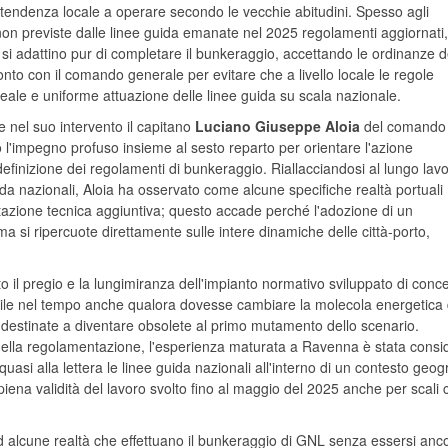
a tendenza locale a operare secondo le vecchie abitudini. Spesso agli
on previste dalle linee guida emanate nel 2025 regolamenti aggiornati,
 adattino pur di completare il bunkeraggio, accettando le ordinanze d
onto con il comando generale per evitare che a livello locale le regole
ale e uniforme attuazione delle linee guida su scala nazionale.
de nel suo intervento il capitano
Luciano Giuseppe Aloia
del comando
 l'impegno profuso insieme al sesto reparto per orientare l'azione
definizione dei regolamenti di bunkeraggio. Riallacciandosi al lungo lavo
da nazionali, Aloia ha osservato come alcune specifiche realtà portuali
tazione tecnica aggiuntiva; questo accade perché l'adozione di un
a si ripercuote direttamente sulle intere dinamiche delle città-porto,
 il pregio e la lungimiranza dell'impianto normativo sviluppato di conce
abile nel tempo anche qualora dovesse cambiare la molecola energetica 
de destinate a diventare obsolete al primo mutamento dello scenario.
 della regolamentazione, l'esperienza maturata a Ravenna è stata consi
uasi alla lettera le linee guida nazionali all'interno di un contesto geog
iena validità del lavoro svolto fino al maggio del 2025 anche per scali
o ad alcune realtà che effettuano il bunkeraggio di GNL senza essersi anc