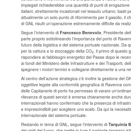
impiegati richiederebbe una quantità di punti di erogazione 
italiani, strettamente incastonati nel tessuto urbano; basti
attualmente un solo punto di rifornimento per il gasolio, il c
di GNL risulti un'operazione estremamente difficile da reali
Segue l’intervento di
Francesco Benevolo
, Presidente
dell
parte proprio sottolineando l’importanza del porto di Raven
futuro della logistica e del sistema portuale nazionale. Da 
per la cattura e lo stoccaggio della CO
, il primo di questo
2
rispondere ai fabbisogni energetici del Paese dopo le recenti 
ai fondi del Ministero delle Infrastrutture e dei Trasporti, del
spegnere i motori termici e collegarsi direttamente a una re
Al centro dell'azione strategica c'è inoltre la gestione del G
oggettive legate alla conformità geografica di Ravenna com
delle Capitanerie di porto ha permesso di varare un'ordinanz
rilevanza di questi servizi è emersa chiaramente anche dur
internazionali hanno confermato che la presenza di infrastru
e imprescindibili per scegliere uno scalo. Da qui la necessità
internazionale del sistema portuale.
Restando in tema di GNL, segue l’intervento di
Tarquinia 
dei vigili del fuoco che mette in luce il costante impegno isti