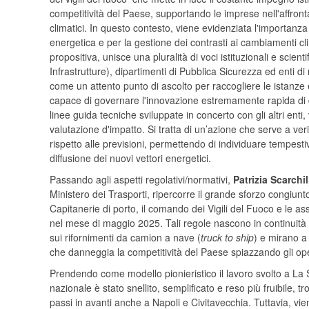
competitività del Paese, supportando le imprese nell'affron
climatici. In questo contesto, viene evidenziata l'importanza
energetica e per la gestione dei contrasti ai cambiamenti cli
propositiva, unisce una pluralità di voci istituzionali e scie
Infrastrutture), dipartimenti di Pubblica Sicurezza ed enti d
come un attento punto di ascolto per raccogliere le istanze
capace di governare l'innovazione estremamente rapida di qu
linee guida tecniche sviluppate in concerto con gli altri enti
valutazione d'impatto. Si tratta di un’azione che serve a veri
rispetto alle previsioni, permettendo di individuare tempest
diffusione dei nuovi vettori energetici.
Passando agli aspetti regolativi/normativi,
Patrizia Scarchil
Ministero dei Trasporti, ripercorre il grande sforzo congiun
Capitanerie di porto, il comando dei Vigili del Fuoco e le a
nel mese di maggio 2025. Tali regole nascono in continuità 
sui rifornimenti da camion a nave (
truck to ship
) e mirano a 
che danneggia la competitività del Paese spiazzando gli ope
Prendendo come modello pionieristico il lavoro svolto a La 
nazionale è stato snellito, semplificato e reso più fruibile
passi in avanti anche a Napoli e Civitavecchia. Tuttavia, vie