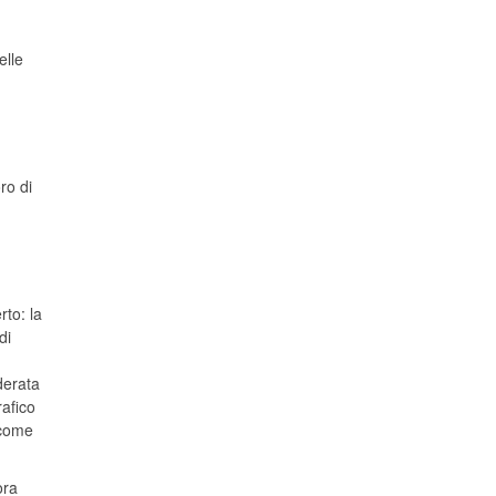
elle
ro di
rto: la
di
derata
rafico
 come
ora