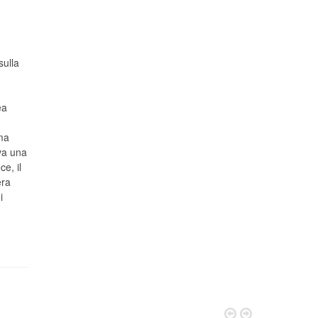
sulla
ea
ma
ava una
ce, il
era
i

