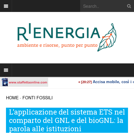
HOME
-
FONTI FOSSILI
L'applicazione del sistema ETS nel
comparto del GNL e del bioGNL: la
parola alle istituzioni