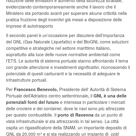
riduzione delle emissioni e aumento della sicurezza stradale,
evidenziando contemporaneamente anche il lavoro che il
Ministero sta portando avanti per superare alcune criticità nella
pratica fruizione degli incentivi già messi a disposizione delle
imprese di autotrasporto
Il secondo panel è un’occasione per discutere dell’importanza
del GNL (Gas Naturale Liquefatto) e del BioGNL come soluzioni
competitive e strategiche nel settore marittimo italiano,
soprattutto alla luce delle nuove normative ambientali come
l'ETS. Le autorità di sistema portuale stanno affrontando il tema
con grande attenzione e investimenti significativi, riconoscendo il
potenziale di questi carburanti e la necessità di adeguare le
infrastrutture portuali.
Per
Francesco Benevolo,
Presidente dell' Autorità di Sistema
Portuale dell’Adriatico centro settentrionale
,
il
GNL è una delle
potenziali fonti del futuro
e interessa in particolare i mercati
delle crociere e dei container, dove le navi sono più attrezzate
per questo combustibile. Il
porto di Ravenna
da un punto di
vista infrastrutturale si sta attrezzando in tal senso. La città
ospita un rigassificatore della SNAM, un importante deposito di
GNL da 20.000 m³ e si sta realizzando un impianto di
cold