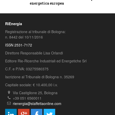
energetica europea
RiEnergia
Registrazione al tribunale di Bologna:
n. 8442 del 10/11/2016
ISSN 2531-7172
Direttore Responsabile Lisa Orlandi
Editore Rie-Ricerche Industriali ed Energetiche Srl
C.F. e P.IVA: 03275580375
Iscrizione al Tribunale di Bologna n. 35269
Capitale sociale: € 10.400,00 i.v.
Via Castiglione 25, Bologna
+39 051 6560011
rienergia@staffettaonline.com