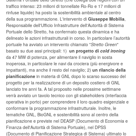
traffico intenso: 23 milioni di tonnellate Ro-Ro e 17 milioni di
rinfuse liquide) ha posto la sostenibilità ambientale al centro
della sua programmazione. L'intervento di
Giuseppe Mobilia
,
Responsabile dell'Ufficio Infrastrutture dell'Autorità di Sistema
Portuale dello Stretto, ha confermato questa dinamica e ha
delineato le azioni infrastrutturali in corso. In particolare l’autorità
portuale ha avviato un intervento chiamato "
Stretto Green
"
basato su due assi principali: 1)
un progetto di
cold ironing
da 47 MW di potenza, per alimentare il naviglio in sosta
inoperosa, in particolare le navi da crociera (più energivore e
impattanti), ma anche il resto del naviglio; 2)
un rilancio della
pianificazione
in materia di GNL dopo lo scarso successo del
progetto per la realizzazione di un deposito costiero di GNL
lanciato tre anni fa. A tal proposito nelle prossime settimane
verrà avviato un tavolo tecnico con gli stakeholders (interfaccia
operativa in porto) per comprendere il loro quadro esigenziale e
conformare la programmazione infrastrutturale. Inoltre, le
tematiche GNL, BioGNL e sostenibilità sono al centro della
pianificazione e previste nel DEASP (Documento di Economia e
Finanza dell'Autorità di Sistema Portuale), nel DPSS
(Documento di Pianificazione Strategica di Sistema) ultimato lo