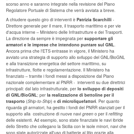
scorso anno e saranno integrate nella revisione del Piano
Regolatore Portuale di Sistema che verrà avviata a breve.
A chiudere questo giro di interventi è
Patrizia Scarchilli
-
Direttore generale per il mare, il trasporto marittimo e per vie
d'acqua interne – Ministero delle Infrastrutture e dei Trasporti.
La direzione da sempre è impegnata per
supportare gli
armatori e le imprese che intendono puntare sul GNL
.
Ancora prima che l'ETS entrasse in vigore, il Ministero ha
avviato una strategia di supporto allo sviluppo del GNL/BioGNL
e alla transizione energetica del settore marittimo, su
infrastrutture, flotte e regolamentazione. Il Ministero ha
finanziato – tramite i fondi messi a disposizione dal Piano
nazionale complementare al PNRR - interventi su due direttrici
principali: dal lato infrastrutturale, per
lo sviluppo di depositi
di GNL/BioGNL
; per
la realizzazione di bettoline per il
trasporto
(
Ship-to-Ship
) e
di microliquefattori
. Per quanto
riguarda gli armatori, ha gestito i fondi del PNRR stanziati per il
supporto alla costruzione di nuove navi
green
o per il
refitting
delle esistenti. Ad esempio, sono state finanziate le navi ibride
dello Stretto che collegano la Sicilia con le isole minori, navi che
sono state autorizzate all'uso di batterie al litio grazie alla