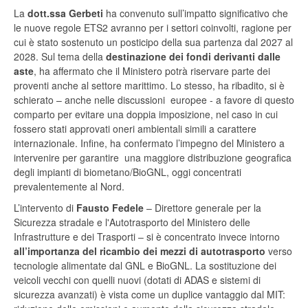
La
dott.ssa Gerbeti
ha convenuto sull’impatto significativo che
le nuove regole ETS2 avranno per i settori coinvolti, ragione per
cui è stato sostenuto un posticipo della sua partenza dal 2027 al
2028. Sul tema della
destinazione dei fondi derivanti dalle
aste
, ha affermato che il Ministero potrà riservare parte dei
proventi anche al settore marittimo. Lo stesso, ha ribadito, si è
schierato – anche nelle discussioni europee - a favore di questo
comparto per evitare una doppia imposizione, nel caso in cui
fossero stati approvati oneri ambientali simili a carattere
internazionale. Infine, ha confermato l’impegno del Ministero a
intervenire per garantire una maggiore distribuzione geografica
degli impianti di biometano/BioGNL, oggi concentrati
prevalentemente al Nord.
L’intervento di
Fausto Fedele
– Direttore generale per la
Sicurezza stradale e l'Autotrasporto del Ministero delle
Infrastrutture e dei Trasporti – si è concentrato invece intorno
all’importanza del ricambio dei mezzi di autotrasporto
verso
tecnologie alimentate dal GNL e BioGNL. La sostituzione dei
veicoli vecchi con quelli nuovi (dotati di ADAS e sistemi di
sicurezza avanzati) è vista come un duplice vantaggio dal MIT: