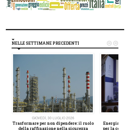
NELLE SETTIMANE PRECEDENTI


GIOVEDÌ, 30 LUGLIO 2026
GIOVE
ico
Trasformare per non dipendere: il ruolo
Energia e mat
della raffinazione nella sicurezza
per la compet