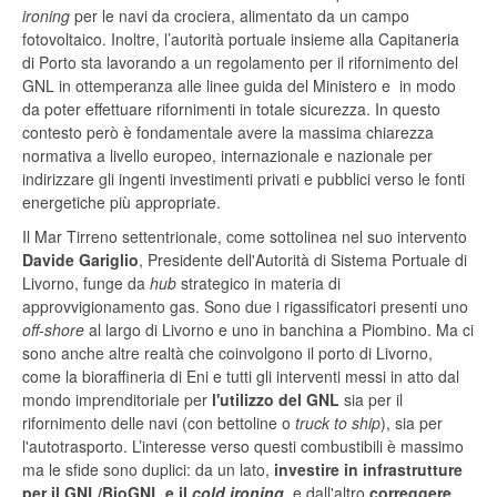
ironing
per le navi da crociera, alimentato da un campo
fotovoltaico. Inoltre, l’autorità portuale insieme alla Capitaneria
di Porto sta lavorando a un regolamento per il rifornimento del
GNL in ottemperanza alle linee guida del Ministero e in modo
da poter effettuare rifornimenti in totale sicurezza. In questo
contesto però è fondamentale avere la massima chiarezza
normativa a livello europeo, internazionale e nazionale per
indirizzare gli ingenti investimenti privati e pubblici verso le fonti
energetiche più appropriate.
Il Mar Tirreno settentrionale, come sottolinea nel suo intervento
Davide Gariglio
, Presidente dell'Autorità di Sistema Portuale di
Livorno, funge da
hub
strategico in materia di
approvvigionamento gas. Sono due i rigassificatori presenti uno
off-shore
al largo di Livorno e uno in banchina a Piombino. Ma ci
sono anche altre realtà che coinvolgono il porto di Livorno,
come la bioraffineria di Eni e tutti gli interventi messi in atto dal
mondo imprenditoriale per
l'utilizzo del GNL
sia per il
rifornimento delle navi (con bettoline o
truck to ship
), sia per
l'autotrasporto. L’interesse verso questi combustibili è massimo
ma le sfide sono duplici: da un lato,
investire in infrastrutture
per il GNL/BioGNL e il
cold ironing
, e dall'altro
correggere