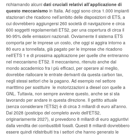
richiamando alcuni
dati cruciali relativi all’applicazione di
questo meccanismo
in Italia. Ad oggi sono circa 1.000 impianti
stazionari che ricadono nell’ambito delle disposizioni di ETS, a
cui dovrebbero aggiungersi 260 società di navigazione e circa
600 soggetti regolamentati ETS2, per una copertura di circa il
90-95% delle emissioni nazionali. Ovviamente il sistema ETS
comporta per le imprese un costo, che oggi si aggira intorno a
80 euro a tonnellata, già pagato per le imprese che ricadono
nell’ETS 1 e di prossima applicazione per quelle che entreranno
nel meccanismo ETS2. Il meccanismo, ritenuto anche dal
mondo accademico fra i più efficaci, per operare al meglio,
dovrebbe riallocare le entrate derivanti da questa carbon tax,
negli stessi settori che la pagano. Ad esempio nel settore
marittimo per sostituire le motorizzazioni a diesel con quelle a
GNL. Tuttavia, non sempre avviene questo, anche se si sta
lavorando per andare in questa direzione. Il gettito attuale
(senza considerare l'ETS2) è di circa 3 miliardi di euro all'anno.
Dal 2028 (posticipo del completo avvio dell'ETS2,
originariamente 2027), si prevedono 8 miliardi di euro aggiuntivi
dalla vendita dei combustibili fossili. Questi 8 miliardi dovrebbero
essere quindi ridistribuiti tra i settori che hanno generato le