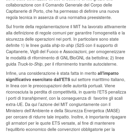
collaborazione con il Comando Generale del Corpo delle
Capitanerie di Porto, che ha permesso di definire una nuova
regola tecnica in assenza di una normativa preesistente.
Sul fronte della regolamentazione il MIT ha lavorato attivamente
alla definizione di regole comuni per garantire l'omogeneità e la
sicurezza delle operazioni nei porti. In particolare sono state
definite 1) le linee guida
ship-to-ship
(S2S con il supporto di
Capitanerie, Vigili del Fuoco e Associazioni, per omogeneizzare
le modalità di rifornimento di GNL/BioGNL da bettolina; 2) linee
guida
Truck-to-Ship
, per il rifornimento tramite autocisterne.
Infine, una considerazione è stata fatta in merito
all'impatto
significativo esercitato dall'ETS
sul settore marittimo italiano,
in linea con le preoccupazioni delle autorità portuali. Viene
riconosciuta la perdita di competitività, in quanto l'ETS penalizza
i porti di
transhipment
, con la conseguenza di favorire gli scali
extra-UE. Da qui l’azione del MIT congiuntamente con il
Ministero dell'Ambiente e della Sicurezza Energetica (MASE)
per cercare di ridurre tale impatto. Inoltre, è importante ripagare
gli armatori per le quote ETS versate, al fine di mantenere
l'equilibrio economico delle convenzioni obbligatorie per la