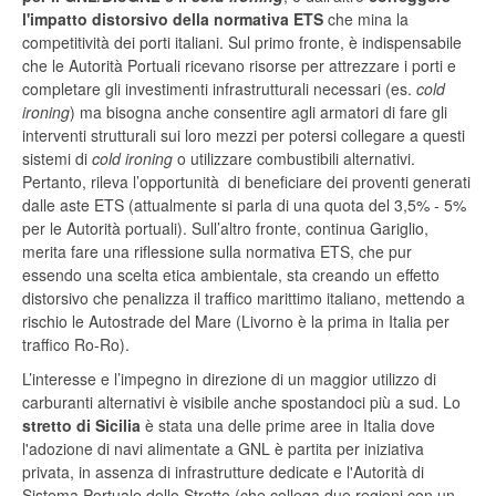
l'impatto distorsivo della normativa ETS
che mina la
competitività dei porti italiani. Sul primo fronte, è indispensabile
che le Autorità Portuali ricevano risorse per attrezzare i porti e
completare gli investimenti infrastrutturali necessari (es.
cold
ironing
) ma bisogna anche consentire agli armatori di fare gli
interventi strutturali sui loro mezzi per potersi collegare a questi
sistemi di
cold ironing
o utilizzare combustibili alternativi.
Pertanto, rileva l’opportunità di beneficiare dei proventi generati
dalle aste ETS (attualmente si parla di una quota del 3,5% - 5%
per le Autorità portuali). Sull’altro fronte, continua Gariglio,
merita fare una riflessione sulla normativa ETS, che pur
essendo una scelta etica ambientale, sta creando un effetto
distorsivo che penalizza il traffico marittimo italiano, mettendo a
rischio le Autostrade del Mare (Livorno è la prima in Italia per
traffico Ro-Ro).
L’interesse e l’impegno in direzione di un maggior utilizzo di
carburanti alternativi è visibile anche spostandoci più a sud. Lo
stretto di Sicilia
è stata una delle prime aree in Italia dove
l'adozione di navi alimentate a GNL è partita per iniziativa
privata, in assenza di infrastrutture dedicate e l'Autorità di
Sistema Portuale dello Stretto (che collega due regioni con un