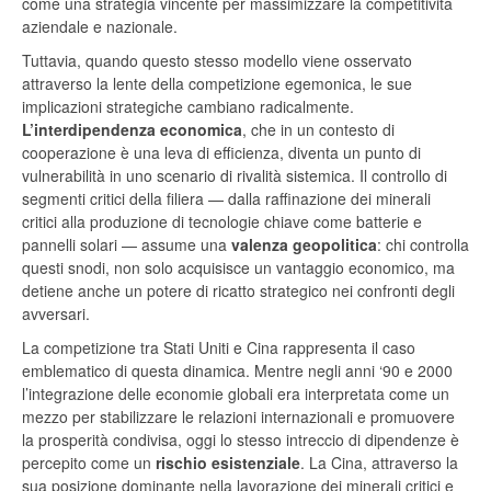
come una strategia vincente per massimizzare la competitività
aziendale e nazionale.
Tuttavia, quando questo stesso modello viene osservato
attraverso la lente della competizione egemonica, le sue
implicazioni strategiche cambiano radicalmente.
L’interdipendenza
economica
, che in un contesto di
cooperazione è una leva di efficienza, diventa un punto di
vulnerabilità in uno scenario di rivalità sistemica. Il controllo di
segmenti critici della filiera — dalla raffinazione dei minerali
critici alla produzione di tecnologie chiave come batterie e
pannelli solari — assume una
valenza geopolitica
: chi controlla
questi snodi, non solo acquisisce un vantaggio economico, ma
detiene anche un potere di ricatto strategico nei confronti degli
avversari.
La competizione tra Stati Uniti e Cina rappresenta il caso
emblematico di questa dinamica. Mentre negli anni ‘90 e 2000
l’integrazione delle economie globali era interpretata come un
mezzo per stabilizzare le relazioni internazionali e promuovere
la prosperità condivisa, oggi lo stesso intreccio di dipendenze è
percepito come un
rischio
esistenziale
. La Cina, attraverso la
sua posizione dominante nella lavorazione dei minerali critici e