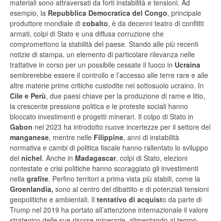
materiali sono attraversati da forti instabilità e tensioni. Ad
esempio, la
Repubblica
Democratica
del
Congo
, principale
produttore mondiale di
cobalto
, è da decenni teatro di conflitti
armati, colpi di Stato e una diffusa corruzione che
compromettono la stabilità del paese. Stando alle più recenti
notizie di stampa, un elemento di particolare rilevanza nelle
trattative in corso per un possibile cessate il fuoco in
Ucraina
sembrerebbe essere il controllo e l’accesso alle terre rare e alle
altre materie prime critiche custodite nel sottosuolo ucraino. In
Cile
e
Perù
, due paesi chiave per la produzione di rame e litio,
la crescente pressione politica e le proteste sociali hanno
bloccato investimenti e progetti minerari. Il colpo di Stato in
Gabon
nel 2023 ha introdotto nuove incertezze per il settore del
manganese
, mentre nelle
Filippine
, anni di instabilità
normativa e cambi di politica fiscale hanno rallentato lo sviluppo
del
nichel
. Anche in
Madagascar
, colpi di Stato, elezioni
contestate e crisi politiche hanno scoraggiato gli investimenti
nella
grafite
. Perfino territori a prima vista più stabili, come la
Groenlandia,
sono al centro del dibattito e di potenziali tensioni
geopolitiche e ambientali. Il
tentativo di acquist
o da parte di
Trump nel 2019 ha portato all’attenzione internazionale il valore
strategico delle sue risorse minerarie, alimentando al tempo