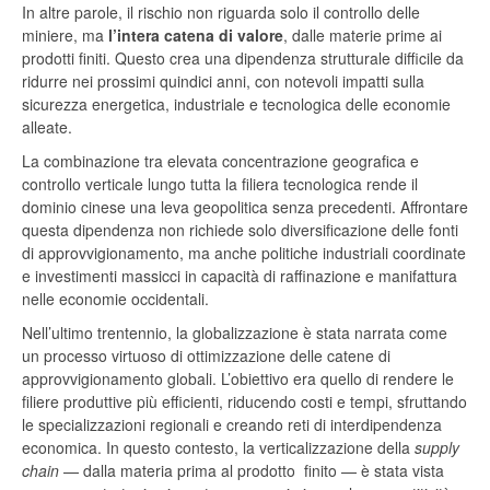
In altre parole, il rischio non riguarda solo il controllo delle
miniere, ma
l’intera
catena
di
valore
, dalle materie prime ai
prodotti finiti. Questo crea una dipendenza strutturale difficile da
ridurre nei prossimi quindici anni, con notevoli impatti sulla
sicurezza energetica, industriale e tecnologica delle economie
alleate.
La combinazione tra elevata concentrazione geografica e
controllo verticale lungo tutta la filiera tecnologica rende il
dominio cinese una leva geopolitica senza precedenti. Affrontare
questa dipendenza non richiede solo diversificazione delle fonti
di approvvigionamento, ma anche politiche industriali coordinate
e investimenti massicci in capacità di raffinazione e manifattura
nelle economie occidentali.
Nell’ultimo trentennio, la globalizzazione è stata narrata come
un processo virtuoso di ottimizzazione delle catene di
approvvigionamento globali. L’obiettivo era quello di rendere le
filiere produttive più efficienti, riducendo costi e tempi, sfruttando
le specializzazioni regionali e creando reti di interdipendenza
economica. In questo contesto, la verticalizzazione della
supply
chain
— dalla materia prima al prodotto finito — è stata vista