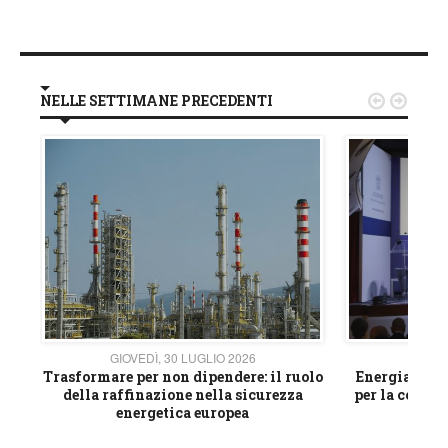
NELLE SETTIMANE PRECEDENTI


GIOVEDÌ, 30 LUGLIO 2026
GIOVE
ico
Trasformare per non dipendere: il ruolo
Energia e mat
della raffinazione nella sicurezza
per la compet
energetica europea