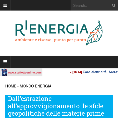
HOME
-
MONDO ENERGIA
Dall’estrazione
all’approvvigionamento: le sfide
geopolitiche delle materie prime