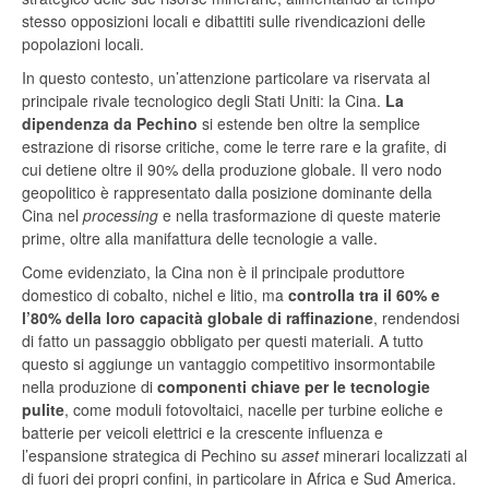
stesso opposizioni locali e dibattiti sulle rivendicazioni delle
popolazioni locali.
In questo contesto, un’attenzione particolare va riservata al
principale rivale tecnologico degli Stati Uniti: la Cina.
La
dipendenza da Pechino
si estende ben oltre la semplice
estrazione di risorse critiche, come le terre rare e la grafite, di
cui detiene oltre il 90% della produzione globale. Il vero nodo
geopolitico è rappresentato dalla posizione dominante della
Cina nel
processing
e nella trasformazione di queste materie
prime, oltre alla manifattura delle tecnologie a valle.
Come evidenziato, la Cina non è il principale produttore
domestico di cobalto, nichel e litio, ma
controlla
tra
il
60%
e
l’80%
della
loro
capacità
globale
di
raffinazione
, rendendosi
di fatto un passaggio obbligato per questi materiali. A tutto
questo si aggiunge un vantaggio competitivo insormontabile
nella produzione di
componenti
chiave
per
le
tecnologie
pulite
, come moduli fotovoltaici, nacelle per turbine eoliche e
batterie per veicoli elettrici e la crescente influenza e
l’espansione strategica di Pechino su
asset
minerari localizzati al
di fuori dei propri confini, in particolare in Africa e Sud America.