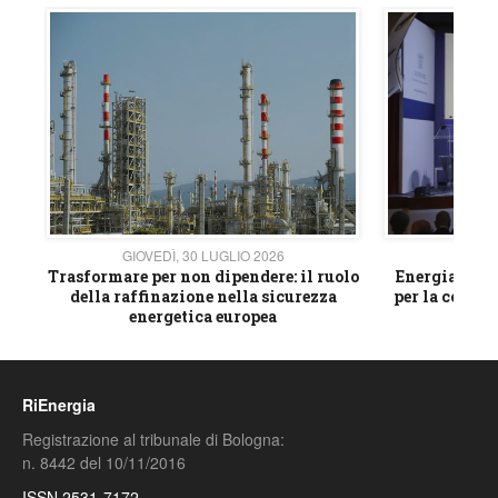
GIOVEDÌ, 30 LUGLIO 2026
GIOVE
ico
Trasformare per non dipendere: il ruolo
Energia e mat
della raffinazione nella sicurezza
per la compet
energetica europea
RiEnergia
Registrazione al tribunale di Bologna:
n. 8442 del 10/11/2016
ISSN 2531-7172