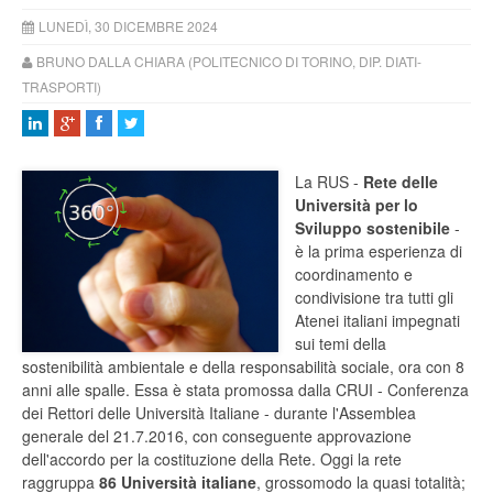
LUNEDÌ, 30 DICEMBRE 2024
BRUNO DALLA CHIARA (POLITECNICO DI TORINO, DIP. DIATI-
TRASPORTI)
La RUS -
Rete delle
Università per lo
Sviluppo sostenibile
-
è la prima esperienza di
coordinamento e
condivisione tra tutti gli
Atenei italiani impegnati
sui temi della
sostenibilità ambientale e della responsabilità sociale, ora con 8
anni alle spalle. Essa è stata promossa dalla CRUI - Conferenza
dei Rettori delle Università Italiane - durante l'Assemblea
generale del 21.7.2016, con conseguente approvazione
dell'accordo per la costituzione della Rete. Oggi la rete
raggruppa
86 Università italiane
, grossomodo la quasi totalità;