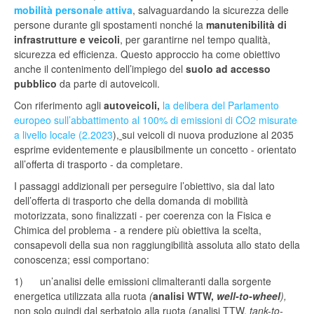
mobilità personale attiva
, salvaguardando la sicurezza delle
persone durante gli spostamenti nonché la
manutenibilità di
infrastrutture e veicoli
, per garantirne nel tempo qualità,
sicurezza ed efficienza. Questo approccio ha come obiettivo
anche il contenimento dell’impiego del
suolo ad accesso
pubblico
da parte di autoveicoli.
Con riferimento agli
autoveicoli,
la delibera del Parlamento
europeo sull’abbattimento al 100% di emissioni di CO2 misurate
a livello locale (2.2023
)
,
sui veicoli di nuova produzione al 2035
esprime evidentemente e plausibilmente un concetto - orientato
all’offerta di trasporto - da completare.
I passaggi addizionali per perseguire l’obiettivo, sia dal lato
dell’offerta di trasporto che della domanda di mobilità
motorizzata, sono finalizzati - per coerenza con la Fisica e
Chimica del problema - a rendere più obiettiva la scelta,
consapevoli della sua non raggiungibilità assoluta allo stato della
conoscenza; essi comportano:
1) un’analisi delle emissioni climalteranti dalla sorgente
energetica utilizzata alla ruota
(
analisi WTW,
well-to-wheel
),
non solo quindi dal serbatoio alla ruota (analisi TTW,
tank-to-