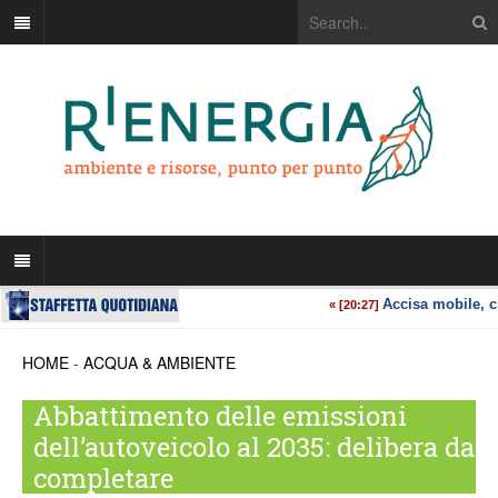
HOME
-
ACQUA & AMBIENTE
Abbattimento delle emissioni
dell’autoveicolo al 2035: delibera da
completare