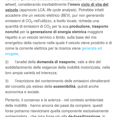
wheel
), considerando inevitabilmente
l’intero
ciclo di vita del
veicolo
(approccio LCA,
life cycle analysis
). Potrebbe infatti
accadere che un veicolo elettrico (BEV), pur non generando
emissioni di CO
nell’utilizzo, a livello locale, richieda una
2
quantità di emissioni di CO
per la sua
produzione, trasporto
2
nonché
per la
generazione di energia
elettrica
maggiore
rispetto a un veicolo termico o ibrido, sulla base del mix
energetico della nazione nella quale il veicolo viene prodotto e di
come la corrente elettrica per la ricarica viene
generata ed
erogata;
2) l’analisi della
domanda di trasporto
, vale a dire del
soddisfacimento delle esigenze della mobilità motorizzata, nella
loro ampia varietà ed interezza;
3) l’inscrizione del contenimento delle emissioni climalteranti
del concetto più esteso della
sostenibilità
, quindi anche
economica e sociale.
Pertanto, il consenso e la scienza - nel contesto ambientale
della mobilità - hanno ancora dei passi da compiere: questi
forse potranno riavvicinare quella componente esclusivamente
ambientalista - che mira forse più alla
de-fossilizzazione
, in