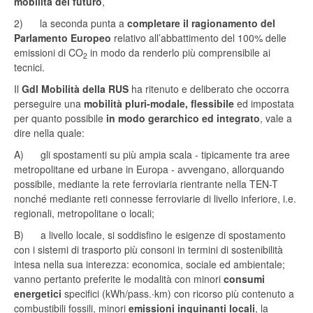
mobilità del futuro
,
2) la seconda punta a
completare il ragionamento del
Parlamento Europeo
relativo all’abbattimento del 100% delle
emissioni di CO
in modo da renderlo più comprensibile ai
2
tecnici.
Il
Gdl Mobilità della RUS
ha
ritenuto e deliberato che occorra
perseguire una
mobilità pluri-modale, flessibile
ed impostata
per quanto possibile
in modo gerarchico ed integrato
, vale a
dire nella quale:
A) gli spostamenti su più ampia scala - tipicamente tra aree
metropolitane ed urbane in Europa - avvengano, allorquando
possibile, mediante la rete ferroviaria rientrante nella TEN-T
nonché mediante reti connesse ferroviarie di livello inferiore, i.e.
regionali, metropolitane o locali;
B) a livello locale, si soddisfino le esigenze di spostamento
con i sistemi di trasporto più consoni in termini di sostenibilità
intesa nella sua interezza: economica, sociale ed ambientale;
vanno pertanto preferite le modalità con minori
consumi
energetici
specifici (kWh/pass.∙km) con ricorso più contenuto a
combustibili fossili, minori
emissioni inquinanti locali
, la