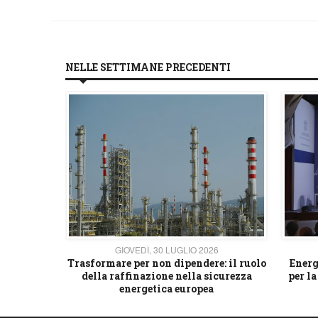
NELLE SETTIMANE PRECEDENTI
26
GIOVEDÌ, 30 LUGLIO 2026
 strategico
Trasformare per non dipendere: il ruolo
Energ
della raffinazione nella sicurezza
per la
energetica europea