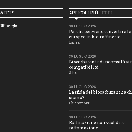
TWEETS
ARTICOLI PIÙ LETTI
RiEnergia
30 LUGLIO 2026
Perché conviene convertire le 
europee in bio-raffinerie
Lanza
30 LUGLIO 2026
Biocarburanti: di necessità vir
compatibilità
Sileo
30 LUGLIO 2026
La sfida dei biocarburanti: a c
siamo?
Chiaramonti
30 LUGLIO 2026
Raffinazione non vuol dire
rottamazione