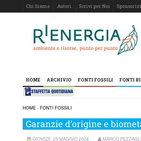
Chi Siamo
.Autori.
Scrivi per Noi
Sponsoriz
HOME
ARCHIVIO
FONTI FOSSILI
FONTI R
HOME
-
FONTI FOSSILI
Garanzie d’origine e biome
GIOVEDÌ, 23 MAGGIO 2024
MARCO PEZZAGLI