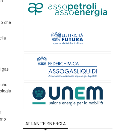
la
do che
ella
i gas
, che
pologia
i
sono
ATLANTE ENERGIA