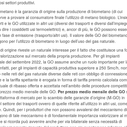
i settori produttivi.
ometano è la garanzia di origine sulla produzione di biometano (di cui
erve a provare al consumatore finale l’utilizzo di metano biologico. L’in
i e le GO utilizzate in altri usi (diversi dei trasporti e diversi dall’impieg
 dire i cosiddetti usi termoelettrici) e, ancor di più, le GO possono esse
in fase di emissione (trasporto/altri usi). Il valore delle GO del biometan
gono per l’utilizzo di biometano in luogo dell’uso del gas naturale.
 di origine riveste un naturale interesse per il fatto che costituisce una f
 valorizzazione sul mercato della propria produzione. Per gli impianti
teriale del settembre 2022, la GO assume anche un ruolo importante per l
Infatti, per gli impianti di capacità produttiva superiore a 250 Smc/h, n
nelle reti del gas naturale diverse dalle reti con obbligo di connessione
 e la tariffa spettante è erogata in forma di tariffa premio calcolata co
entuale di ribasso offerta e accettata nell’ambito delle procedure competit
 prezzo medio mensile delle GO.
Per prezzo medio mensile delle GO
s
attaforma di mercato per lo scambio delle garanzie d’origine (M-GO) in
ettore dei trasporti ovvero di quelle riferite all’utilizzo in altri usi, com
e. Quindi, per i produttori che non possono avvalersi del meccanismo di 
gono di tale meccanismo è di fondamentale importanza valorizzare al m
he si ricorda può avvenire anche per via bilaterale senza necessità di