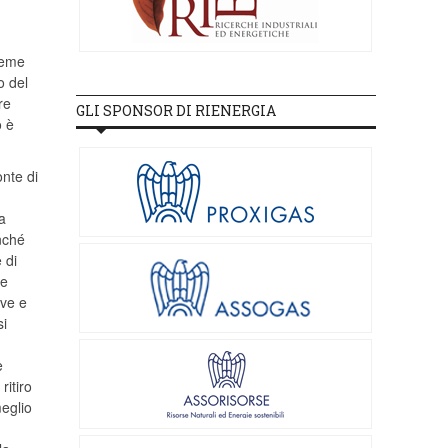
sieme
o del
re
GLI SPONSOR DI RIENERGIA
o è
onte di
a
onché
 di
me
ive e
i
e
ritiro
eglio