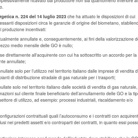
mplessivamente ricavato dal produttore non sia quantomeno inferiore al
o.
rgetica n. 224 del 14 luglio 2023
che ha attuato le disposizioni di cui
essanti disposizioni circa le garanzie di origine del biometano, stabilen
 produzione incentivati:
mente annullate e, conseguentemente, ai fini della valorizzazione d
prezzo medio mensile delle GO è nullo;
irettamente all'acquirente con cui ha sottoscritto un accordo per la
nte annullate;
e solo per l’utilizzo nel territorio italiano dalle imprese di vendita d
mpianti di distribuzione stradale di gas naturale per i trasporti;
e solo nel territorio italiano dalle società di vendita di gas naturale
zioni sul cliente finale beneficiario dell’annullamento delle GO e la ti
o-settore di utilizzo, ad esempio: processi industriali, riscaldamento e/o
configurazioni contrattuali quali l’autoconsumo e i contratti con acquirent
i nei predetti assetti e/o controparti dei contratti, in quanto essi pos