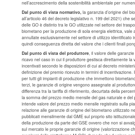
nell’accrescimento della sostenibilità ambientale per numeros
Dal punto di vista normativo,
la garanzia d’origine del bi
all’articolo 46 del decreto legislativo n. 199 del 2021) che s
delle GO è distinto tra le GO utilizzate nel settore dei trasport
biometano per la produzione di sola energia elettrica, vale a
annullate esclusivamente nel settore di utilizzo identificato 
quindi conseguenza diretta del valore che i clienti finali pon
Dal punto di vista del produttore
, il valore delle garanzie
ricavo nel caso in cui il produttore gestisca direttamente la
incentivati secondo le disposizioni di cui al decreto minis
definizione del premio ricevuto in termini di incentivazione. 
per tutti gli impianti di produzione che immettono biometano 
terzi, le garanzie di origine vengono assegnate al produttore
differenza tra la tariffa di riferimento, decurtata della perc
la somma del prezzo medio mensile del gas naturale e del
intende valore del prezzo medio mensile registrato sulla pi
relazione alle garanzie di origine del biometano utilizzato nel s
pubblicati mensilmente dal GME sul proprio sito istituzional
della produzione da parte del GSE ovvero che non si avval
sul mercato le proprie garanzie di origine (valorizzazione c