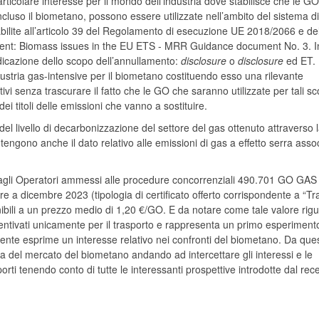
ticolare interesse per il mondo dell’industria dove stabilisce che le GO
cluso il biometano, possono essere utilizzate nell’ambito del sistema di
tabilite all’articolo 39 del Regolamento di esecuzione UE 2018/2066 e de
ument: Biomass issues in the EU ETS - MRR Guidance document No. 3. In
indicazione dello scopo dell’annullamento:
disclosure
o
disclosure
ed ET.
ustria gas-intensive per il biometano costituendo esso una rilevante
vi senza trascurare il fatto che le GO che saranno utilizzate per tali sc
i titoli delle emissioni che vanno a sostituire.
 livello di decarbonizzazione del settore del gas ottenuto attraverso 
tengono anche il dato relativo alle emissioni di gas a effetto serra asso
o agli Operatori ammessi alle procedure concorrenziali 490.701 GO GAS
re a dicembre 2023 (tipologia di certificato offerto corrispondente a “Tr
ibili a un prezzo medio di 1,20 €/GO. E da notare come tale valore rig
centivati unicamente per il trasporto e rappresenta un primo esperiment
ente esprime un interesse relativo nei confronti del biometano. Da que
iva del mercato del biometano andando ad intercettare gli interessi e le
orti tenendo conto di tutte le interessanti prospettive introdotte dal rec