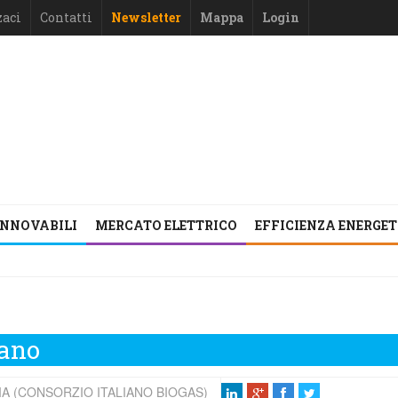
zaci
Contatti
Newsletter
Mappa
Login
INNOVABILI
MERCATO ELETTRICO
EFFICIENZA ENERGE
tano
A (CONSORZIO ITALIANO BIOGAS)