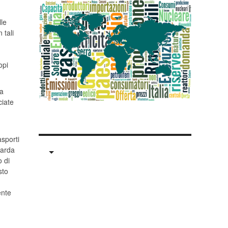
lle
 tali
opi
la
ciate
asporti
uarda
o di
sto
ente