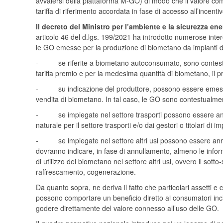
avvalersi della piattaforma M-GO) di modo che il valore co
tariffa di riferimento accordata in fase di accesso all’incentiv
Il decreto del Ministro per l’ambiente e la sicurezza ene
articolo 46 del d.lgs. 199/2021 ha introdotto numerose inter
le GO emesse per la produzione di biometano da impianti di
- se riferite a biometano autoconsumato, sono contestual
tariffa premio e per la medesima quantità di biometano, il 
- su indicazione del produttore, possono essere emesse d
vendita di biometano. In tal caso, le GO sono contestualme
- se impiegate nel settore trasporti possono essere annullat
naturale per il settore trasporti e/o dai gestori o titolari di i
- se impiegate nel settore altri usi possono essere annullat
dovranno indicare, in fase di annullamento, almeno le informa
di utilizzo del biometano nel settore altri usi, ovvero il sott
raffrescamento, cogenerazione.
Da quanto sopra, ne deriva il fatto che particolari assetti e 
possono comportare un beneficio diretto ai consumatori inclus
godere direttamente del valore connesso all’uso delle GO.