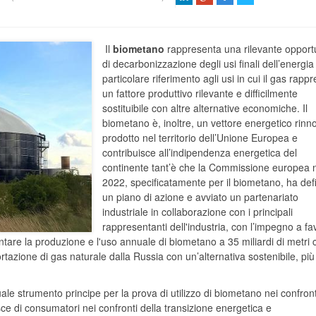
Il
biometano
rappresenta una rilevante opport
di decarbonizzazione degli usi finali dell’energi
particolare riferimento agli usi in cui il gas rapp
un fattore produttivo rilevante e difficilmente
sostituibile con altre alternative economiche. Il
biometano è, inoltre, un vettore energetico rinn
prodotto nel territorio dell’Unione Europea e
contribuisce all’indipendenza energetica del
continente tant’è che la Commissione europea 
2022, specificatamente per il biometano, ha defi
un piano di azione e avviato un partenariato
industriale in collaborazione con i principali
rappresentanti dell'industria, con l’impegno a fa
entare la produzione e l'uso annuale di biometano a 35 miliardi di metri 
portazione di gas naturale dalla Russia con un’alternativa sostenibile, più
ale strumento principe per la prova di utilizzo di biometano nei confront
sce di consumatori nei confronti della transizione energetica e