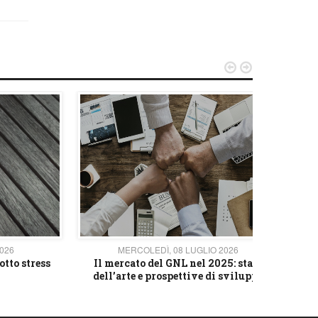


2026
MERCOLEDÌ, 08 LUGLIO 2026
otto stress
Il mercato del GNL nel 2025: stato
L'av
dell’arte e prospettive di sviluppo