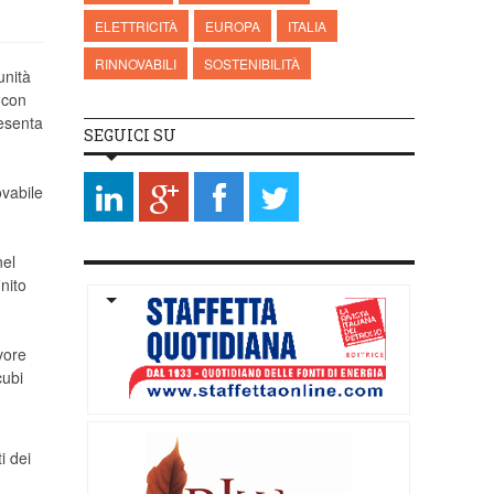
ELETTRICITÀ
EUROPA
ITALIA
RINNOVABILI
SOSTENIBILITÀ
unità
a con
resenta
SEGUICI SU
ovabile
nel
nito
vore
cubi
i dei