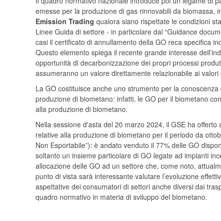
Il quadro normativo nazionale introduce poi un legame di par
emesse per la produzione di gas rinnovabili da biomassa, in
Emission Trading
qualora siano rispettate le condizioni s
Linee Guida di settore - in particolare dal “Guidance doc
casi il certificato di annullamento della GO reca specifica 
Questo elemento spiega il recente grande interesse dell’ind
opportunità di decarbonizzazione dei propri processi produtti
assumeranno un valore direttamente relazionabile ai valori de
La GO costituisce anche uno strumento per la conoscenza del
produzione di biometano: infatti, le GO per il biometano con
alla produzione di biometano.
Nella sessione d'asta del 20 marzo 2024, il GSE ha offert
relative alla produzione di biometano per il periodo da ottob
Non Esportabile”): è andato venduto il 77% delle GO dispon
soltanto un insieme particolare di GO legate ad impianti in
allocazione delle GO ad un settore che, come noto, attualm
punto di vista sarà interessante valutare l’evoluzione effett
aspettative dei consumatori di settori anche diversi dai trasp
quadro normativo in materia di sviluppo del biometano.