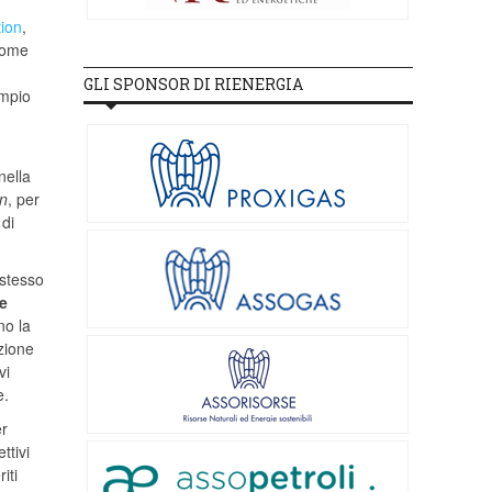
tion
,
 come
GLI SPONSOR DI RIENERGIA
empio
nella
in
, per
 di
 stesso
he
no la
izione
vi
e.
er
ttivi
iti