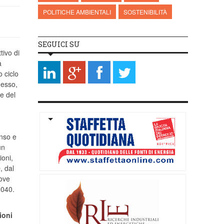
POLITICHE AMBIENTALI
SOSTENIBILITÀ
SEGUICI SU
ttivo di
a
o ciclo
 esso,
ne del
enso e
un
ioni,
o
, dal
uove
2040.
ioni