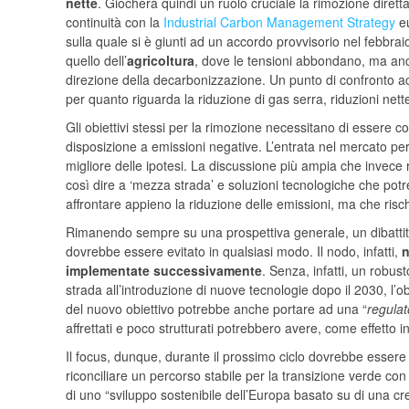
nette
. Giocherà quindi un ruolo cruciale la rimozione diretta 
continuità con la
Industrial Carbon Management Strategy
eu
sulla quale si è giunti ad un accordo provvisorio nel febbra
quello dell’
agricoltura
, dove le tensioni abbondano, ma anch
direzione della decarbonizzazione. Un punto di confronto ac
per quanto riguarda la riduzione di gas serra, riduzioni nette 
Gli obiettivi stessi per la rimozione necessitano di essere
disposizione a emissioni negative. L’entrata nel mercato per 
migliore delle ipotesi. La discussione più ampia che invece ri
così dire a ‘mezza strada’ e soluzioni tecnologiche che potr
affrontare appieno la riduzione delle emissioni, ma che risc
Rimanendo sempre su una prospettiva generale, un dibattito c
dovrebbe essere evitato in qualsiasi modo. Il nodo, infatti,
n
implementate successivamente
. Senza, infatti, un robust
strada all’introduzione di nuove tecnologie dopo il 2030, l’obi
del nuovo obiettivo potrebbe anche portare ad una “
regulat
affrettati e poco strutturati potrebbero avere, come effetto i
Il focus, dunque, durante il prossimo ciclo dovrebbe essere
riconciliare un percorso stabile per la transizione verde con
di uno “sviluppo sostenibile dell’Europa basato su di una cres