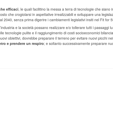
che efficaci
, le quali facilitino la messa a terra di tecnologie che siano i
sto che crogiolarsi in aspettative irrealizzabili e sviluppare una legisla
l 2040, senza prima digerire i cambiamenti legislativi insiti nel Fit for 5
ndustria e la società possano realizzare e/o tollerare tutti i passaggi lu
e tecnologie pulite e il raggiungimento di costi socioeconomici bilancia
ovi obiettivi, dovrebbe preparare il terreno per evitare nuovi picchi nei
tro e prendere un respiro
; e soltanto successivamente preparare nu