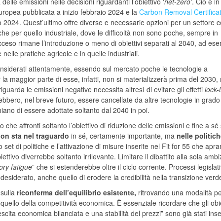
delle emissioni nelle decisioni riguardanti l’obiettivo ‘
net-zero’
. Ciò è in
ropea pubblicata a inizio febbraio 2024 e la
Carbon Removal Certifica
io 2024. Quest’ultimo offre diverse e necessarie opzioni per un settore
e per quello industriale, dove le difficoltà non sono poche, sempre in
ceso rimane l’introduzione o meno di obiettivi separati al 2040, ad es
nelle pratiche agricole e in quelle industriali.
 considerati attentamente, essendo sul mercato poche le tecnologie a
la maggior parte di esse, infatti, non si materializzerà prima del 2030, 
guarda le emissioni negative necessita altresì di evitare gli effetti
lock-
ebbero, nel breve futuro, essere cancellate da altre tecnologie in grado
hiano di essere adottate soltanto dal 2040 in poi.
he affronti soltanto l’obiettivo di riduzione delle emissioni e fine a sé
on sta nel traguardo
in sé, certamente importante, ma
nelle politic
o set di politiche e l’attivazione di misure inserite nel Fit for 55 che apra
ettivo diverrebbe soltanto irrilevante. Limitare il dibattito alla sola amb
ory fatigue
” che si estenderebbe oltre il ciclo corrente. Processi legislati
ndesiderato, anche quello di erodere la credibilità nella transizione verd
 sulla
riconferma dell’equilibrio esistente,
ritrovando una modalità p
 quello della competitività economica. È essenziale ricordare che gli obie
cita economica bilanciata e una stabilità del prezzi” sono già stati inser