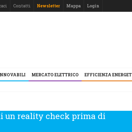
zaci
Contatti
Newsletter
Mappa
Login
INNOVABILI
MERCATO ELETTRICO
EFFICIENZA ENERGE
a di un reality check prima di