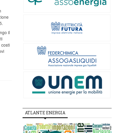
n
zione
5.
ngo il
ti
 costi
ovi
ATLANTE ENERGIA