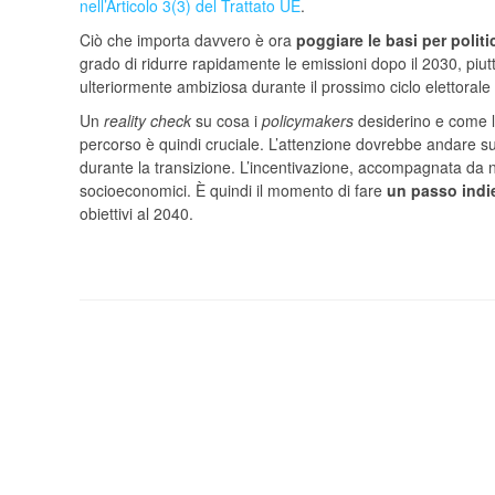
nell’Articolo 3(3) del Trattato UE
.
Ciò che importa davvero è ora
poggiare le basi per politi
grado di ridurre rapidamente le emissioni dopo il 2030, piutto
ulteriormente ambiziosa durante il prossimo ciclo elettorale a
Un
reality check
su cosa i
policymakers
desiderino e come l’i
percorso è quindi cruciale. L’attenzione dovrebbe andare sull
durante la transizione. L’incentivazione, accompagnata da nu
socioeconomici. È quindi il momento di fare
un passo indie
obiettivi al 2040.