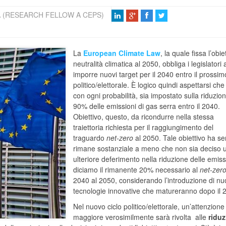
A (RESEARCH FELLOW A CEPS)
La
European Climate Law
, la quale fissa l’obie
neutralità climatica al 2050, obbliga i legislatori 
imporre nuovi target per il 2040 entro il prossim
politico/elettorale. È logico quindi aspettarsi che
con ogni probabilità, sia impostato sulla riduzio
90% delle emissioni di gas serra entro il 2040.
Obiettivo, questo, da ricondurre nella stessa
traiettoria richiesta per il raggiungimento del
traguardo
net-zero
al 2050. Tale obiettivo ha s
rimane sostanziale a meno che non sia deciso 
ulteriore deferimento nella riduzione delle emiss
diciamo il rimanente 20% necessario al
net-zer
2040 al 2050, considerando l’introduzione di n
tecnologie innovative che matureranno dopo il 
Nel nuovo ciclo politico/elettorale, un’attenzione
maggiore verosimilmente sarà rivolta alle
riduz