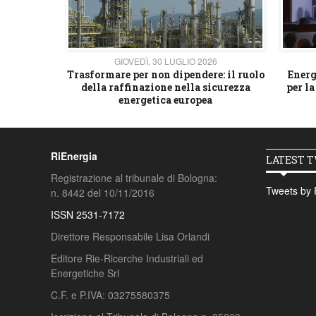
26
GIOVEDÌ, 30 LUGLIO 2026
 strategico
Trasformare per non dipendere: il ruolo
Energ
della raffinazione nella sicurezza
per la
energetica europea
RiEnergia
LATEST 
Registrazione al tribunale di Bologna:
Tweets by 
n. 8442 del 10/11/2016
ISSN 2531-7172
Direttore Responsabile Lisa Orlandi
Editore Rie-Ricerche Industriali ed
Energetiche Srl
C.F. e P.IVA: 03275580375