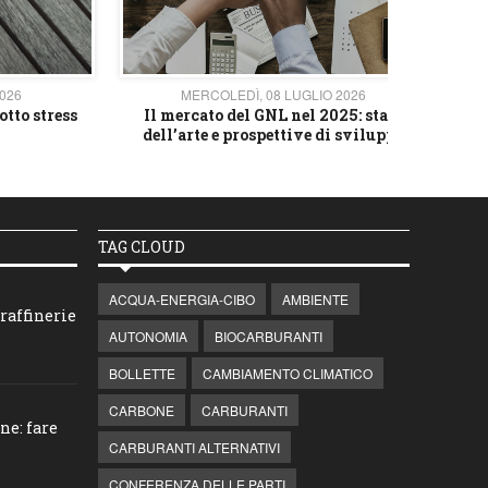
2026
MERCOLEDÌ, 08 LUGLIO 2026
otto stress
Il mercato del GNL nel 2025: stato
L'av
dell’arte e prospettive di sviluppo
TAG CLOUD
ACQUA-ENERGIA-CIBO
AMBIENTE
raffinerie
AUTONOMIA
BIOCARBURANTI
BOLLETTE
CAMBIAMENTO CLIMATICO
CARBONE
CARBURANTI
ne: fare
CARBURANTI ALTERNATIVI
CONFERENZA DELLE PARTI