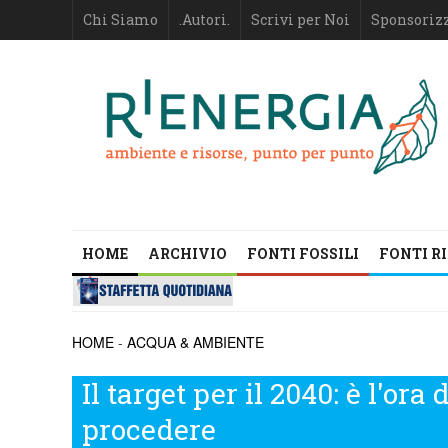
Chi Siamo
.Autori.
Scrivi per Noi
Sponsoriz
HOME
ARCHIVIO
FONTI FOSSILI
FONTI R
HOME
-
ACQUA & AMBIENTE
Il target per il 2040: è l'or
procedere