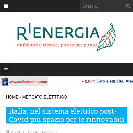
HOME
-
MERCATO ELETTRICO
Italia: nel sistema elettrico post-
Covid più spazio per le rinnovabili
MARTEDÌ, 09 GIUGNO 2020