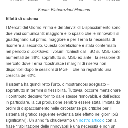
Fonte: Elaborazioni Elemens
Effetti di sistema
I Mercati del Giorno Prima e dei Servizi di Dispacciamento sono
due vasi comunicanti: maggiore è lo spazio che le rinnovabili si
guadagnano sul primo, maggiore è per Terna la necessità di
ricorrere al secondo. Questa correlazione è stata confermata
nel periodo di
lockdown
: i volumi richiesti dal TSO su MSD sono
aumentati del 36%, soprattutto su MSD ex-ante - la sessione di
mercato dove Terna ricostruisce i margini di riserva non
disponibili dopo le sessioni di MGP – che ha registrato una
crescita del 62%.
Il sistema ha quindi retto l’urto, dimostrandosi adeguato –
soprattutto in termini di flessibilità. Tuttavia, occorre menzionare
il contributo decisivo fornito dalle stesse rinnovabili, e dall’eolico
in particolare, la cui produzione sembra essere stata limitata da
ordini di dispacciamento nelle circostanze più critiche per il
sistema (il grafico seguente evidenzia tale effetto nei giorni più
significativi). Un anno fa chiudevamo un
nostro articolo
con la
frase "l'abilitazione delle rinnovabili è una necessità e non un