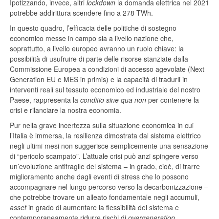
Ipotizzando, invece, altri
lockdown
la domanda elettrica nel 2021
potrebbe addirittura scendere fino a 278 TWh.
In questo quadro, l’efficacia delle politiche di sostegno
economico messe in campo sia a livello nazione che,
soprattutto, a livello europeo avranno un ruolo chiave: la
possibilità di usufruire di parte delle risorse stanziate dalla
Commissione Europea a condizioni di accesso agevolate (Next
Generation EU e MES in primis) e la capacità di tradurli in
interventi reali sul tessuto economico ed industriale del nostro
Paese, rappresenta la
conditio sine qua non
per contenere la
crisi e rilanciare la nostra economia.
Pur nella grave incertezza sulla situazione economica in cui
l’Italia è immersa, la resilienza dimostrata dal sistema elettrico
negli ultimi mesi non suggerisce semplicemente una sensazione
di “pericolo scampato”. L’attuale crisi può anzi spingere verso
un’evoluzione antifragile del sistema – in grado, cioè, di trarre
miglioramento anche dagli eventi di stress che lo possono
accompagnare nel lungo percorso verso la decarbonizzazione –
che potrebbe trovare un alleato fondamentale negli accumuli,
asset
in grado di aumentare la flessibilità del sistema e
contemporaneamente ridurre rischi di
overgeneration.