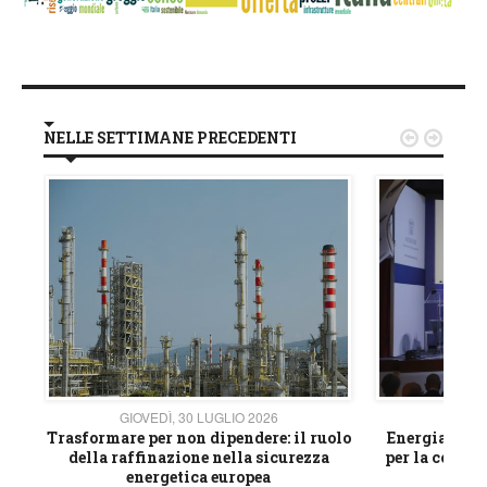
NELLE SETTIMANE PRECEDENTI


GIOVEDÌ, 30 LUGLIO 2026
GIOVE
ico
Trasformare per non dipendere: il ruolo
Energia e mat
della raffinazione nella sicurezza
per la compet
energetica europea