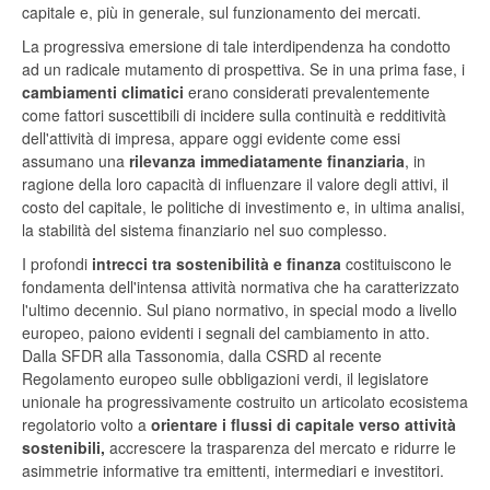
capitale e, più in generale, sul funzionamento dei mercati.
La progressiva emersione di tale interdipendenza ha condotto
ad un radicale mutamento di prospettiva. Se in una prima fase, i
cambiamenti climatici
erano considerati prevalentemente
come fattori suscettibili di incidere sulla continuità e redditività
dell'attività di impresa, appare oggi evidente come essi
assumano una
rilevanza immediatamente finanziaria
, in
ragione della loro capacità di influenzare il valore degli attivi, il
costo del capitale, le politiche di investimento e, in ultima analisi,
la stabilità del sistema finanziario nel suo complesso.
I profondi
intrecci tra sostenibilità e finanza
costituiscono le
fondamenta dell'intensa attività normativa che ha caratterizzato
l'ultimo decennio. Sul piano normativo, in special modo a livello
europeo, paiono evidenti i segnali del cambiamento in atto.
Dalla SFDR alla Tassonomia, dalla CSRD al recente
Regolamento europeo sulle obbligazioni verdi, il legislatore
unionale ha progressivamente costruito un articolato ecosistema
regolatorio volto a
orientare i flussi di capitale verso attività
sostenibili,
accrescere la trasparenza del mercato e ridurre le
asimmetrie informative tra emittenti, intermediari e investitori.