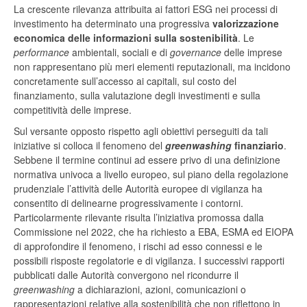
La crescente rilevanza attribuita ai fattori ESG nei processi di
investimento ha determinato una progressiva
valorizzazione
economica delle informazioni sulla sostenibilità
. Le
performance
ambientali, sociali e di
governance
delle imprese
non rappresentano più meri elementi reputazionali, ma incidono
concretamente sull’accesso ai capitali, sul costo del
finanziamento, sulla valutazione degli investimenti e sulla
competitività delle imprese.
Sul versante opposto rispetto agli obiettivi perseguiti da tali
iniziative si colloca il fenomeno del
greenwashing
finanziario
.
Sebbene il termine continui ad essere privo di una definizione
normativa univoca a livello europeo, sul piano della regolazione
prudenziale l’attività delle Autorità europee di vigilanza ha
consentito di delinearne progressivamente i contorni.
Particolarmente rilevante risulta l’iniziativa promossa dalla
Commissione nel 2022, che ha richiesto a EBA, ESMA ed EIOPA
di approfondire il fenomeno, i rischi ad esso connessi e le
possibili risposte regolatorie e di vigilanza. I successivi rapporti
pubblicati dalle Autorità convergono nel ricondurre il
greenwashing
a dichiarazioni, azioni, comunicazioni o
rappresentazioni relative alla sostenibilità che non riflettono in