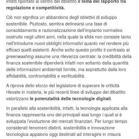
infatti riportato al centro del dibattito
il tema del rapporto tra
regolazione e competitività.
Ciò non significa un abbandono degli obiettivi di sviluppo
sostenibile. Piuttosto, sembra delinearsi una fase di
consolidamento e razionalizzazione dell’impianto normativo
costruito negli ultimi anni, nella quale la sfida non consiste tanto
nell’introdurre nuovi obblighi informativi quanto nel rendere più
efficaci quelli esistenti. Anche sotto questo profilo il contrasto al
greenwashing
assume una rilevanza centrale: la credibilità della
finanza sostenibile dipenderà infatti non soltanto dalla quantità
delle informazioni ambientali fornite, ma soprattutto dalla loro
affidabilità, confrontabilità e verificabilità.
A riprova dello sforzo del legislatore di superare le criticità
rilevate in materia, le più recenti linee di sviluppo del dibattito
valorizzano
le potenzialità delle tecnologie digitali
.
In parallelo alla sostenibilità, infatti, la tecnologia applicata alla
finanza rappresenta uno dei principali assi lungo i quali si è
sviluppata l’evoluzione dei mercati finanziari. Per lungo tempo
considerati fenomeni distinti, sostenibilità e innovazione
tecnologica appaiono oggi destinati ad interagire in misura