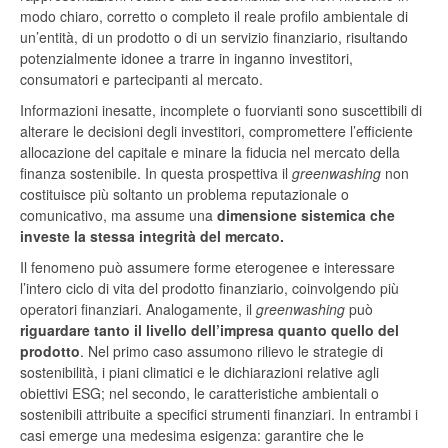
modo chiaro, corretto o completo il reale profilo ambientale di
un’entità, di un prodotto o di un servizio finanziario, risultando
potenzialmente idonee a trarre in inganno investitori,
consumatori e partecipanti al mercato.
Informazioni inesatte, incomplete o fuorvianti sono suscettibili di
alterare le decisioni degli investitori, compromettere l’efficiente
allocazione del capitale e minare la fiducia nel mercato della
finanza sostenibile. In questa prospettiva il
greenwashing
non
costituisce più soltanto un problema reputazionale o
comunicativo, ma assume una
dimensione sistemica che
investe la stessa integrità del mercato.
Il fenomeno può assumere forme eterogenee e interessare
l’intero ciclo di vita del prodotto finanziario, coinvolgendo più
operatori finanziari. Analogamente, il
greenwashing
può
riguardare tanto il livello dell’impresa quanto quello del
prodotto
. Nel primo caso assumono rilievo le strategie di
sostenibilità, i piani climatici e le dichiarazioni relative agli
obiettivi ESG; nel secondo, le caratteristiche ambientali o
sostenibili attribuite a specifici strumenti finanziari. In entrambi i
casi emerge una medesima esigenza: garantire che le