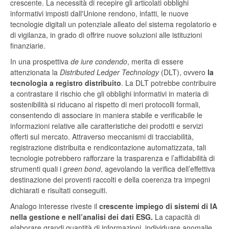
crescente. La necessità di recepire gli articolati obblighi
informativi imposti dall'Unione rendono, infatti, le nuove
tecnologie digitali un potenziale alleato del sistema regolatorio e
di vigilanza, in grado di offrire nuove soluzioni alle istituzioni
finanziarie.
In una prospettiva
de iure condendo
, merita di essere
attenzionata la
Distributed Ledger Technology
(DLT), ovvero
la
tecnologia a registro distribuito
. La DLT potrebbe contribuire
a contrastare il rischio che gli obblighi informativi in materia di
sostenibilità si riducano al rispetto di meri protocolli formali,
consentendo di associare in maniera stabile e verificabile le
informazioni relative alle caratteristiche dei prodotti e servizi
offerti sul mercato. Attraverso meccanismi di tracciabilità,
registrazione distribuita e rendicontazione automatizzata, tali
tecnologie potrebbero rafforzare la trasparenza e l’affidabilità di
strumenti quali i
green bond
, agevolando la verifica dell’effettiva
destinazione dei proventi raccolti e della coerenza tra impegni
dichiarati e risultati conseguiti.
Analogo interesse riveste il
crescente impiego di sistemi di IA
nella gestione e nell’analisi dei dati ESG.
La capacità di
elaborare grandi quantità di informazioni, individuare anomalie,