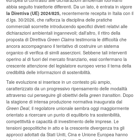
europea di contrasto alle dichiarazioni ambientali fuorvianti
abbia seguito traiettorie differenti. Da un lato, è entrata in vigore
la Direttiva (UE) 2024/825,
recentemente recepita in Italia con il
d.lgs. 30/2026, che rafforza la disciplina delle pratiche
commerciali scorrette introducendo specifici divieti relativi alle
dichiarazioni ambientali ingannevoli; dall'altro, il ritiro della
proposta di Direttiva
Green Claims
testimonia le difficoltà che
ancora accompagnano il tentativo di costruire un sistema
organico di verifica di simili asserzioni. Sebbene tali interventi
operino al di fuori del mercato finanziario, essi confermano la
crescente attenzione del legislatore europeo verso il tema della
credibilità delle informazioni di sostenibilità.
Tale evoluzione si inserisce in un contesto più ampio,
caratterizzato da un progressivo ripensamento delle modalità
attraverso cui perseguire gli obiettivi della
green transition
. Dopo
la stagione di intensa produzione normativa inaugurata dal
Green Deal
, il regolatore unionale sembra oggi maggiormente
orientato a ricercare un punto di equilibrio tra sostenibilità,
competitività e capacità di investimento delle imprese. Le
tensioni geopolitiche in atto e la crescente divergenza tra gli
approcci adottati da Stati Uniti, Cina e Unione Europea hanno