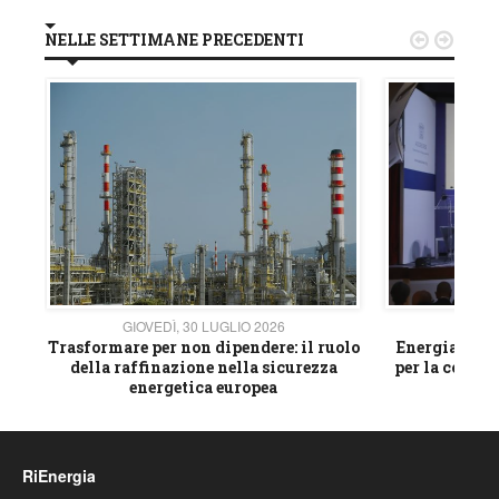
NELLE SETTIMANE PRECEDENTI


GIOVEDÌ, 30 LUGLIO 2026
GIOVE
ico
Trasformare per non dipendere: il ruolo
Energia e mat
della raffinazione nella sicurezza
per la compet
energetica europea
RiEnergia