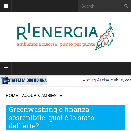
HOME
-
ACQUA & AMBIENTE
Greenwashing e finanza
sostenibile: qual è lo stato
dell'arte?