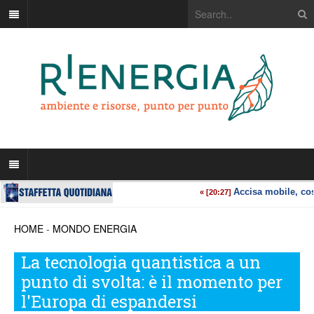
HOME
-
MONDO ENERGIA
La tecnologia quantistica a un
punto di svolta: è il momento per
l'Europa di espandersi