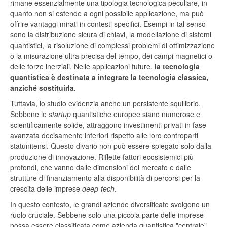
rimane essenzialmente una tipologia tecnologica peculiare, in
quanto non si estende a ogni possibile applicazione, ma può
offrire vantaggi mirati in contesti specifici. Esempi in tal senso
sono la distribuzione sicura di chiavi, la modellazione di sistemi
quantistici, la risoluzione di complessi problemi di ottimizzazione
o la misurazione ultra precisa del tempo, dei campi magnetici o
delle forze inerziali. Nelle applicazioni future,
la tecnologia
quantistica è destinata a integrare la tecnologia classica,
anziché sostituirla.
Tuttavia, lo studio evidenzia anche un persistente squilibrio.
Sebbene le
startup
quantistiche europee siano numerose e
scientificamente solide, attraggono investimenti privati in fase
avanzata decisamente inferiori rispetto alle loro controparti
statunitensi. Questo divario non può essere spiegato solo dalla
produzione di innovazione. Riflette fattori ecosistemici più
profondi, che vanno dalle dimensioni del mercato e dalle
strutture di finanziamento alla disponibilità di percorsi per la
crescita delle imprese
deep-tech
.
In questo contesto, le grandi aziende diversificate svolgono un
ruolo cruciale. Sebbene solo una piccola parte delle imprese
possa essere classificata come azienda quantistica "centrale",