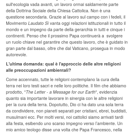
sull'ecologia vada avanti, un lavoro ormai saldamente parte
della Dottrina Sociale della Chiesa Cattolica. Non è una
questione secondaria. Grazie al lavoro sul campo con i fedeli, il
Movimento
Laudato Sì
vanta oggi relazioni istituzionali in tutto il
mondo e un impegno da parte della gerarchia in tutti e cinque i
continenti. Penso che il prossimo Papa continuerà a svolgere
un ruolo chiave nel garantire che questo lavoro, che è guidato in
gran parte dal basso, oltre che dal Vaticano, prosegua in modo
autorevole.
L'ultima domanda: qual è l'approccio delle altre religioni
alle preoccupazioni ambientali?
Come accennato, tutte le religioni contemplano la cura della
terra nei loro testi sacri e nelle loro politiche. Il film che abbiamo
prodotto, "
The Letter - a Message for our Earth
", evidenzia
quanto sia importante lavorare in sinergia con le altre religioni
per la cura della terra. Dopotutto, Dio ci ha dato una sola terra
da condividere, non pianeti separati per cristiani, ebrei, buddisti,
musulmani ecc. Per molti versi, noi cattolici siamo arrivati tardi
alla festa, esibendo uno scarso impegno verso l’ambiente. Un
mio amico teologo disse una volta che Papa Francesco, nella