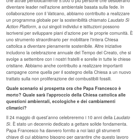
che attrae periodicamente 5.000 o più persone che desiderano
diventare leader nell'azione ambientale basata sulla fede. In
collaborazione con il Vaticano, abbiamo contribuito a realizzare
un programma globale per la sostenibilità chiamato
Laudato Sì
Action Platform
, a cui singoli individui e istituzioni possono
iscriversi per sviluppare piani d'azione per le proprie comunità. È
uno strumento straordinario per mobilitare l'intera Chiesa
cattolica a diventare pienamente sostenibile. Altre iniziative
includono la celebrazione annuale del Tempo del Creato, che si
svolge a settembre con i nostri fratelli e sorelle in tutte le chiese
cristiane. Abbiamo anche contribuito a realizzare importanti
campagne come quella per il sostegno della Chiesa a un nuovo
trattato sulla non proliferazione dei combustibili fossili.
Quale scenario si prospetta ora che Papa Francesco è
morto? Quale sarà l'approccio della Chiesa cattolica alle
questioni ambientali, ecologiche e dei cambiamenti
climatici?
Il 24 maggio di quest’anno celebreremo i 10 anni della
Laudato
Sì
. È stato un decennio dedicato a gettare solide fondamenta.
Papa Francesco ha davvero fornito a noi laici gli strumenti
chiave di cui abbiamo bisogno per garantire che questo lavoro