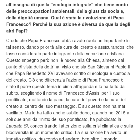
all’insegna di quella "ecologia integrale" che tiene conto
delle preoccupazioni ambientali, della giustizia sociale,
della dignità umana. Qual è stata la rivoluzione di Papa
Francesco? Perché la sua azione è diversa da quella degli
altri Papi?
Credo che Papa Francesco abbia avuto ruolo un importante in
tal senso, dando priorità alla cura del creato e assicurandosi che
fosse considerata parte integrante della vocazione cristiana.
Questo impegno però non è nuovo alla Chiesa, almeno dal
punto di vista della dottrina, visto che sia San Giovanni Paolo II
che Papa Benedetto XVI avevano scritto di ecologia e custodia
del creato. Ciò che differenzia l’azione di Papa Francesco è
stato il porre questo tema in cima all'agenda e lo ha fatto da
subito, scegliendo il nome di Francesco d'Assisi per il suo
pontificato, mettendo la pace, la cura dei poveri e la cura del
creato al centro del suo messaggio. E su questo non ha mai
vacillato. Ma lo ha fatto anche subito dopo, quando nel 2015 a
soli due anni dall'inizio del suo pontificato, ha pubblicato la
Laudato Sì
, concentrando l'attenzione sulla crisi climatica e sulla
biodiversità in un momento critico. La sua azione ha avuto un
impatto politico, riuscendo ad andare ben oltre il mondo