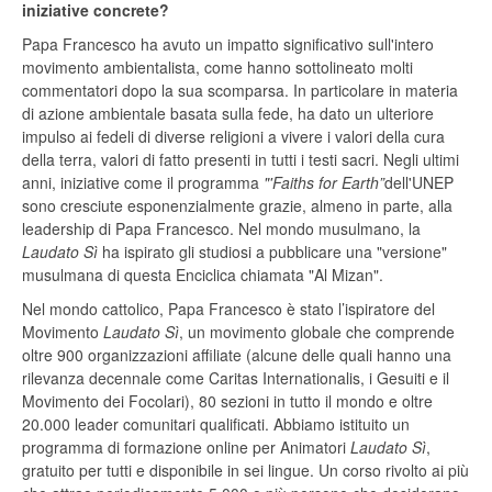
iniziative concrete?
Papa Francesco ha avuto un impatto significativo sull'intero
movimento ambientalista, come hanno sottolineato molti
commentatori dopo la sua scomparsa. In particolare in materia
di azione ambientale basata sulla fede, ha dato un ulteriore
impulso ai fedeli di diverse religioni a vivere i valori della cura
della terra, valori di fatto presenti in tutti i testi sacri. Negli ultimi
anni, iniziative come il programma
"'Faiths for Earth”
dell'UNEP
sono cresciute esponenzialmente grazie, almeno in parte, alla
leadership di Papa Francesco. Nel mondo musulmano, la
Laudato Sì
ha ispirato gli studiosi a pubblicare una "versione"
musulmana di questa Enciclica chiamata "Al Mizan".
Nel mondo cattolico, Papa Francesco è stato l’ispiratore del
Movimento
Laudato Sì
, un movimento globale che comprende
oltre 900 organizzazioni affiliate (alcune delle quali hanno una
rilevanza decennale come Caritas Internationalis, i Gesuiti e il
Movimento dei Focolari), 80 sezioni in tutto il mondo e oltre
20.000 leader comunitari qualificati. Abbiamo istituito un
programma di formazione online per Animatori
Laudato Sì
,
gratuito per tutti e disponibile in sei lingue. Un corso rivolto ai più