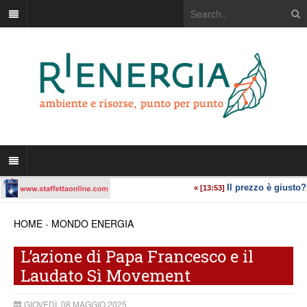
HOME
-
MONDO ENERGIA
L’azione di Papa Francesco e il
Laudato Sì Movement
GIOVEDÌ, 08 MAGGIO 2025