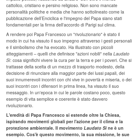
cattolico, cristiano e persino religioso. Non sono mancate
personalità politiche e media che hanno sottolineato come la
pubblicazione dell’Enciclica e l'impegno del Papa siano stati
fondamentali per la firma dell'accordo di Parigi sul clima.
A rendere poi Papa Francesco un "rivoluzionario" è stato il
modo in cui ha vissuto il suo impegno attraverso i gesti personali
e il simbolismo che ha evocato. Ha illustrato con piccoli
atteggiamenti – quelli che definisce "azioni nobili" nella
Laudato
Sì
: cosa significhi vivere la cura per la terra e per i poveri. Che si
trattasse della scelta di un mezzo di trasporto modesto, della
decisione di rinunciare alla maggior parte dei lussi papali, dei
suoi innumerevoli incontri con chi vive in povertà e miseria, o dei
suoi incontri con i difensori in prima linea, ha vissuto il suo
messaggio. In un'epoca in cui le parole costano poco, questo
esempio di vita semplice e coerente è stato davvero
rivoluzionario.
L'eredità di Papa Francesco si estende oltre la Chiesa,
ispirando movimenti globali per l'azione per il clima e la
protezione ambientale. Il movimento
Laudato Sì
ne è un
esempio. Cos'è questo movimento, la sua missione, le sue