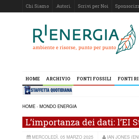
Chi Siamo
.Autori.
Scrivi per Noi
Sponsoriz
HOME
ARCHIVIO
FONTI FOSSILI
FONTI R
HOME
-
MONDO ENERGIA
L’importanza dei dati: l’EI
MERCOLEDÌ, 05 MARZO 2025
IAN JONES (EN