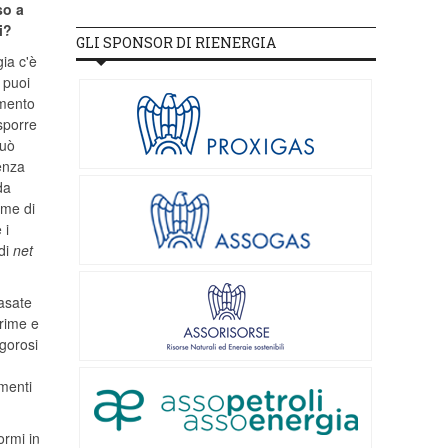
so a
i?
GLI SPONSOR DI RIENERGIA
gia c'è
 puoi
timento
isporre
può
senza
da
rme di
 i
 di
net
basate
prime e
igorosi
umenti
ormi in