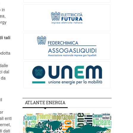
e
 in
ea,
ergy
i tali
odotta
dalle
ci dal
o da
il
ATLANTE ENERGIA
er
li enti
ternet,
di dati