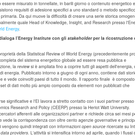
uò essere misurato in tonnellate, in barili giorno o contenuto energetico 
sistono requisiti di adesione specifici a uno standard o metodo specifico
primaria. Da qui muove la difficoltà di creare una serie storica omogen
sonalmente quale Head of Knowledge, Insight, and Research presso l'En
rld Energy
.
ialoga l’Energy Institute con gli
stakeholder
per la ricostruzione d
 proprietà della Statistical Review of World Energy (precedentemente pr
 completa del sistema energetico globale ad essere resa pubblica e
zione, la
review
si è ampliata fino a coprire tutti gli aspetti dell'energia, 
i energia. Pubblicato intorno a giugno di ogni anno, contiene dati stori
e e vede coinvolti paesi di tutto il mondo. Il rapporto finale è compost
un set di dati molto più ampio composto da elementi non pubblicati che
e significative e l'EI lavora a stretto contatto con i suoi partner presso 
omics Research and Policy (CEERP) presso la Heriot Watt University.
ercatori afferenti alle organizzazioni partner e richiede circa sei mesi p
e vede la corrispondenza con oltre cento agenzie governative e principa
ati vengono quindi integrati con informazioni
open source
ricercate su In
i
data providers
. L'attività si intensifica intorno ad aprile, quando i flussi 