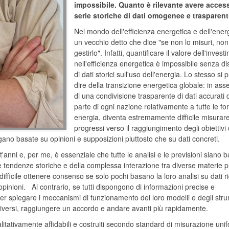
impossibile. Quanto è rilevante avere acces
serie storiche di dati omogenee e trasparent
Nel mondo dell'efficienza energetica e dell'ener
un vecchio detto che dice "se non lo misuri, non
gestirlo". Infatti, quantificare il valore dell'inves
nell'efficienza energetica è impossibile senza d
di dati storici sull'uso dell'energia. Lo stesso si 
dire della transizione energetica globale: in as
di una condivisione trasparente di dati accurati 
parte di ogni nazione relativamente a tutte le fo
energia, diventa estremamente difficile misurare
progressi verso il raggiungimento degli obiettivi
ngano basate su opinioni e supposizioni piuttosto che su dati concreti.
nt'anni e, per me, è essenziale che tutte le analisi e le previsioni siano 
e tendenze storiche e della complessa interazione tra diverse materie 
fficile ottenere consenso se solo pochi basano la loro analisi su dati r
 opinioni. Al contrario, se tutti dispongono di informazioni precise e
ili per spiegare i meccanismi di funzionamento dei loro modelli e degli str
sta diversi, raggiungere un accordo e andare avanti più rapidamente.
alitativamente affidabili e costruiti secondo standard di misurazione unif