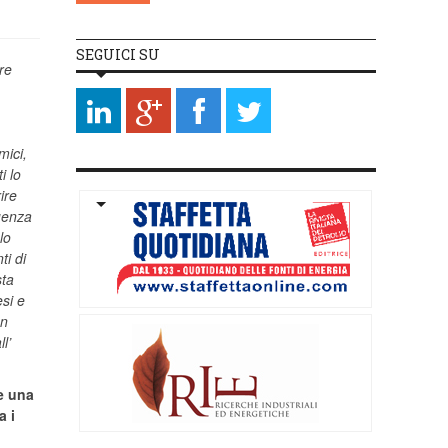
SEGUICI SU
re
mici,
i lo
ire
quenza
lo
ti di
sta
esi e
an
l’
de una
a i