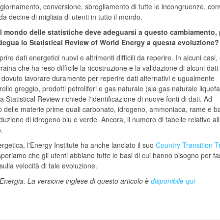
ggiornamento, conversione, sbrogliamento di tutte le incongruenze, con
 da decine di migliaia di utenti in tutto il mondo.
 il mondo delle statistiche deve adeguarsi a questo cambiamento, 
adegua lo Statistical Review of World Energy a questa evoluzione?
e dati energetici nuovi e altrimenti difficili da reperire. In alcuni casi, 
raina che ha reso difficile la ricostruzione e la validazione di alcuni dati
a dovuto lavorare duramente per reperire dati alternativi e ugualmente
trolio greggio, prodotti petroliferi e gas naturale (sia gas naturale liquefa
a Statistical Review richiede l'identificazione di nuove fonti di dati. Ad
o delle materie prime quali carbonato, idrogeno, ammoniaca, rame e ba
oduzione di idrogeno blu e verde. Ancora, il numero di tabelle relative al
.
nergetica, l'Energy Institute ha anche lanciato il suo
Country Transition T
periamo che gli utenti abbiano tutte le basi di cui hanno bisogno per fa
sulla velocità di tale evoluzione.
iEnergia. La versione inglese di questo articolo è
disponibile qui