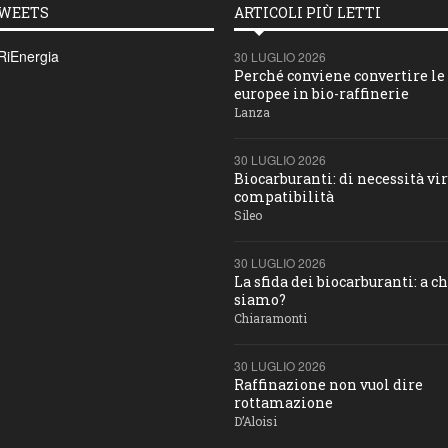
TWEETS
ARTICOLI PIÙ LETTI
RiEnergia
30 LUGLIO 2026
Perché conviene convertire le 
europee in bio-raffinerie
Lanza
30 LUGLIO 2026
Biocarburanti: di necessità vir
compatibilità
Sileo
30 LUGLIO 2026
La sfida dei biocarburanti: a c
siamo?
Chiaramonti
30 LUGLIO 2026
Raffinazione non vuol dire
rottamazione
D’Aloisi