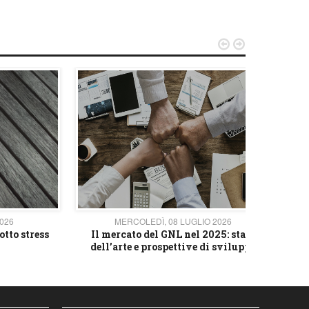


2026
MERCOLEDÌ, 08 LUGLIO 2026
otto stress
Il mercato del GNL nel 2025: stato
L'av
dell’arte e prospettive di sviluppo