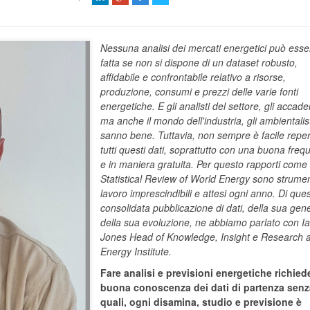
Nessuna analisi dei mercati energetici può esse
fatta se non si dispone di un dataset robusto,
affidabile e confrontabile relativo a risorse,
produzione, consumi e prezzi delle varie fonti
energetiche. E gli analisti del settore, gli accade
ma anche il mondo dell'industria, gli ambientalist
sanno bene. Tuttavia, non sempre è facile reper
tutti questi dati, soprattutto con una buona fre
e in maniera gratuita. Per questo rapporti come 
Statistical Review of World Energy sono strumen
lavoro imprescindibili e attesi ogni anno. Di que
consolidata pubblicazione di dati, della sua gen
della sua evoluzione, ne abbiamo parlato con I
Jones Head of Knowledge, Insight e Research al
Energy Institute.
Fare analisi e previsioni energetiche richie
buona conoscenza dei dati di partenza senz
quali, ogni disamina, studio e previsione è