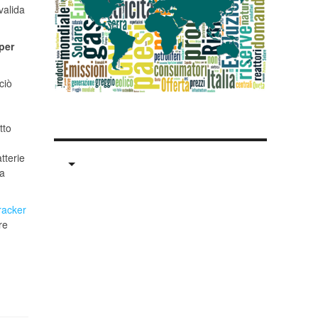
valida
per
ciò
tto
tterie
la
racker
re