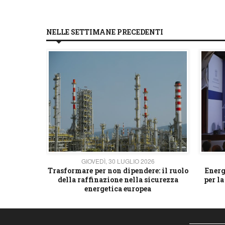
NELLE SETTIMANE PRECEDENTI
26
GIOVEDÌ, 30 LUGLIO 2026
 strategico
Trasformare per non dipendere: il ruolo
Energ
della raffinazione nella sicurezza
per la
energetica europea