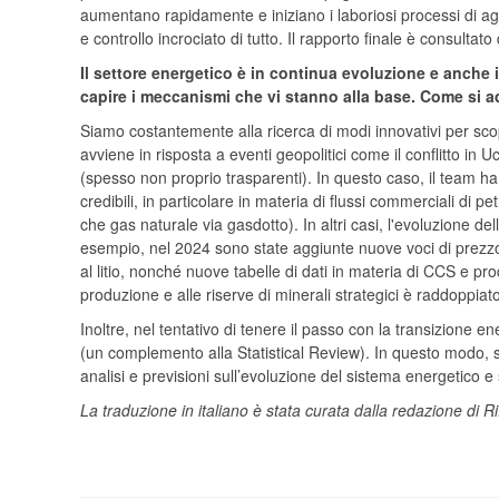
aumentano rapidamente e iniziano i laboriosi processi di a
e controllo incrociato di tutto. Il rapporto finale è consultato
Il settore energetico è in continua evoluzione e anche
capire i meccanismi che vi stanno alla base. Come si 
Siamo costantemente alla ricerca di modi innovativi per scoprir
avviene in risposta a eventi geopolitici come il conflitto in Uc
(spesso non proprio trasparenti). In questo caso, il team h
credibili, in particolare in materia di flussi commerciali di pe
che gas naturale via gasdotto). In altri casi, l'evoluzione dell
esempio, nel 2024 sono state aggiunte nuove voci di prezz
al litio, nonché nuove tabelle di dati in materia di CCS e pr
produzione e alle riserve di minerali strategici è raddoppiato
Inoltre, nel tentativo di tenere il passo con la transizione e
(un complemento alla Statistical Review). In questo modo, s
analisi e previsioni sull’evoluzione del sistema energetico e 
La traduzione in italiano è stata curata dalla redazione di R