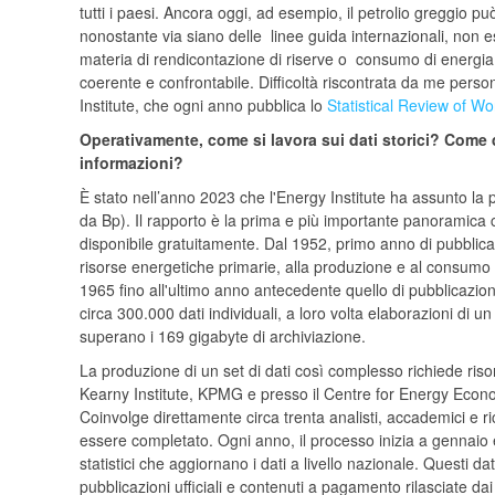
tutti i paesi. Ancora oggi, ad esempio, il petrolio greggio p
nonostante via siano delle linee guida internazionali, non e
materia di rendicontazione di riserve o consumo di energia 
coerente e confrontabile. Difficoltà riscontrata da me per
Institute, che ogni anno pubblica lo
Statistical Review of Wo
Operativamente, come si lavora sui dati storici? Come d
informazioni?
È stato nell’anno 2023 che l'Energy Institute ha assunto la
da Bp). Il rapporto è la prima e più importante panoramica
disponibile gratuitamente. Dal 1952, primo anno di pubblica
risorse energetiche primarie, alla produzione e al consumo d
1965 fino all'ultimo anno antecedente quello di pubblicazion
circa 300.000 dati individuali, a loro volta elaborazioni di 
superano i 169 gigabyte di archiviazione.
La produzione di un set di dati così complesso richiede risors
Kearny Institute, KPMG e presso il Centre for Energy Econ
Coinvolge direttamente circa trenta analisti, accademici e ric
essere completato. Ogni anno, il processo inizia a gennaio 
statistici che aggiornano i dati a livello nazionale. Questi d
pubblicazioni ufficiali e contenuti a pagamento rilasciate da