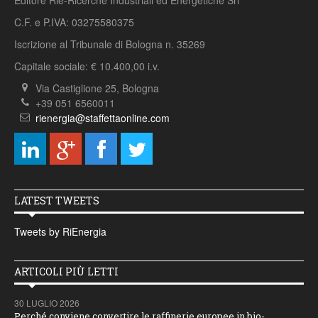
Editore Rie-Ricerche Industriali ed Energetiche Srl
C.F. e P.IVA: 03275580375
Iscrizione al Tribunale di Bologna n. 35269
Capitale sociale: € 10.400,00 i.v.
Via Castiglione 25, Bologna
+39 051 6560011
rienergia@staffettaonline.com
LATEST TWEETS
Tweets by RiEnergia
ARTICOLI PIÙ LETTI
30 LUGLIO 2026
Perché conviene convertire le raffinerie europee in bio-