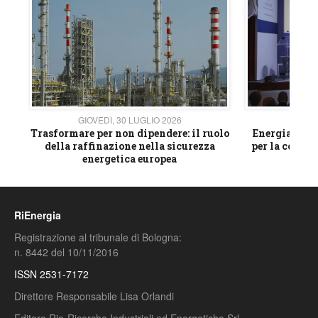
GIOVEDÌ, 30 LUGLIO 2026
GIOVE
ico
Trasformare per non dipendere: il ruolo
Energia e mat
della raffinazione nella sicurezza
per la compet
energetica europea
RiEnergia
Registrazione al tribunale di Bologna:
n. 8442 del 10/11/2016
ISSN 2531-7172
Direttore Responsabile Lisa Orlandi