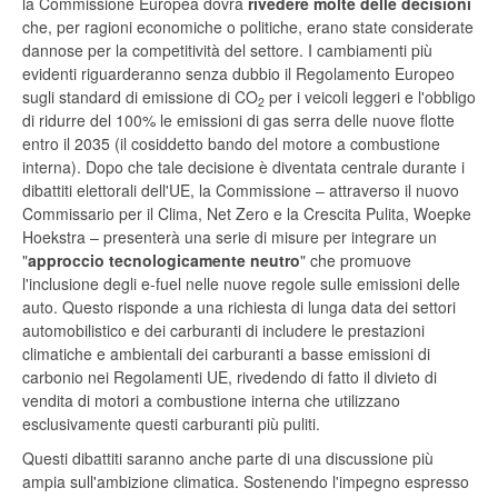
la Commissione Europea dovrà
rivedere molte delle decisioni
che, per ragioni economiche o politiche, erano state considerate
dannose per la competitività del settore. I cambiamenti più
evidenti riguarderanno senza dubbio il Regolamento Europeo
sugli standard di emissione di CO
per i veicoli leggeri e l'obbligo
2
di ridurre del 100% le emissioni di gas serra delle nuove flotte
entro il 2035 (il cosiddetto bando del motore a combustione
interna). Dopo che tale decisione è diventata centrale durante i
dibattiti elettorali dell'UE, la Commissione – attraverso il nuovo
Commissario per il Clima, Net Zero e la Crescita Pulita, Woepke
Hoekstra – presenterà una serie di misure per integrare un
"
approccio tecnologicamente neutro
" che promuove
l'inclusione degli e-fuel nelle nuove regole sulle emissioni delle
auto. Questo risponde a una richiesta di lunga data dei settori
automobilistico e dei carburanti di includere le prestazioni
climatiche e ambientali dei carburanti a basse emissioni di
carbonio nei Regolamenti UE, rivedendo di fatto il divieto di
vendita di motori a combustione interna che utilizzano
esclusivamente questi carburanti più puliti.
Questi dibattiti saranno anche parte di una discussione più
ampia sull'ambizione climatica. Sostenendo l'impegno espresso