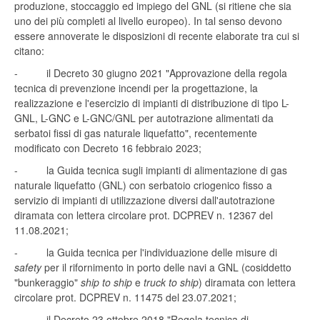
produzione, stoccaggio ed impiego del GNL (si ritiene che sia
uno dei più completi al livello europeo). In tal senso devono
essere annoverate le disposizioni di recente elaborate tra cui si
citano:
- il Decreto 30 giugno 2021 "Approvazione della regola
tecnica di prevenzione incendi per la progettazione, la
realizzazione e l'esercizio di impianti di distribuzione di tipo L-
GNL, L-GNC e L-GNC/GNL per autotrazione alimentati da
serbatoi fissi di gas naturale liquefatto", recentemente
modificato con Decreto 16 febbraio 2023;
- la Guida tecnica sugli impianti di alimentazione di gas
naturale liquefatto (GNL) con serbatoio criogenico fisso a
servizio di impianti di utilizzazione diversi dall'autotrazione
diramata con lettera circolare prot. DCPREV n. 12367 del
11.08.2021;
- la Guida tecnica per l'individuazione delle misure di
safety
per il rifornimento in porto delle navi a GNL (cosiddetto
"bunkeraggio"
ship to ship
e
truck to ship
) diramata con lettera
circolare prot. DCPREV n. 11475 del 23.07.2021;
- il Decreto 23 ottobre 2018 "Regola tecnica di