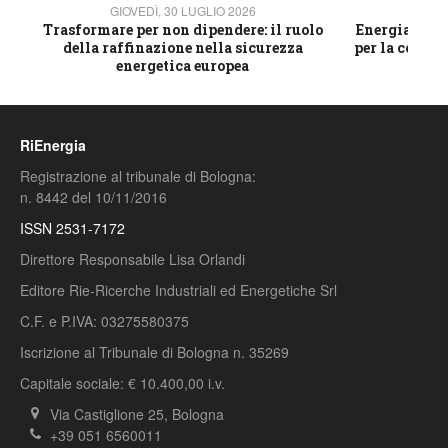
GIOVEDÌ, 30 LUGLIO 2026
GIOVE
ico
Trasformare per non dipendere: il ruolo
Energia e mat
della raffinazione nella sicurezza
per la compet
energetica europea
RiEnergia
Registrazione al tribunale di Bologna:
n. 8442 del 10/11/2016
ISSN 2531-7172
Direttore Responsabile Lisa Orlandi
Editore Rie-Ricerche Industriali ed Energetiche Srl
C.F. e P.IVA: 03275580375
Iscrizione al Tribunale di Bologna n. 35269
Capitale sociale: € 10.400,00 i.v.
Via Castiglione 25, Bologna
+39 051 6560011