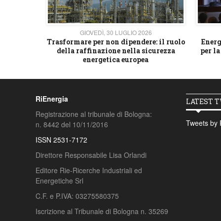
26
GIOVEDÌ, 30 LUGLIO 2026
 strategico
Trasformare per non dipendere: il ruolo
Energ
della raffinazione nella sicurezza
per la
energetica europea
RiEnergia
LATEST 
Registrazione al tribunale di Bologna:
Tweets by 
n. 8442 del 10/11/2016
ISSN 2531-7172
Direttore Responsabile Lisa Orlandi
Editore Rie-Ricerche Industriali ed
Energetiche Srl
C.F. e P.IVA: 03275580375
Iscrizione al Tribunale di Bologna n. 35269