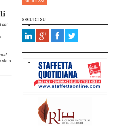
SICUREZZA
li
SEGUICI SU
i con
a
 and
e stato