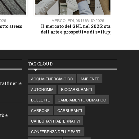
2026
MERCOLEDÌ, 08 LUGLIO 2026
otto stress
Il mercato del GNL nel 2025: stato
L'av
dell’arte e prospettive di sviluppo
TAG CLOUD
ACQUA-ENERGIA-CIBO
AMBIENTE
raffinerie
AUTONOMIA
BIOCARBURANTI
BOLLETTE
CAMBIAMENTO CLIMATICO
CARBONE
CARBURANTI
tù e
CARBURANTI ALTERNATIVI
CONFERENZA DELLE PARTI