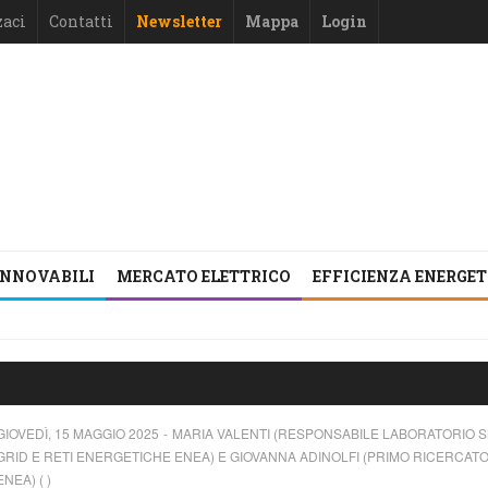
zaci
Contatti
Newsletter
Mappa
Login
INNOVABILI
MERCATO ELETTRICO
EFFICIENZA ENERGE
GIOVEDÌ, 15 MAGGIO 2025
MARIA VALENTI (RESPONSABILE LABORATORIO 
GRID E RETI ENERGETICHE ENEA) E GIOVANNA ADINOLFI (PRIMO RICERCAT
ENEA) ( )