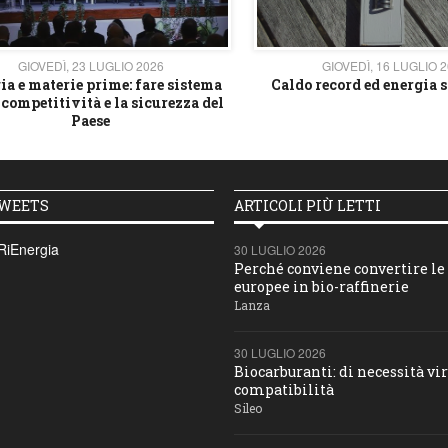
GIOVEDÌ, 23 LUGLIO 2026
GIOVEDÌ, 16 LUGLIO 
ia e materie prime: fare sistema
Caldo record ed energia s
 competitività e la sicurezza del
Paese
TWEETS
ARTICOLI PIÙ LETTI
RiEnergia
30 LUGLIO 2026
Perché conviene convertire le 
europee in bio-raffinerie
Lanza
30 LUGLIO 2026
Biocarburanti: di necessità vir
compatibilità
Sileo