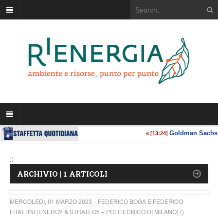
::
ARCHIVIO | 1 ARTICOLI
MERCOLEDÌ, 01 MARZO 2023
FEDERICO BOGA E FEDERICO
FRATTINI (ENERGY & STRATEGY – POLITECNICO DI MILANO) ()