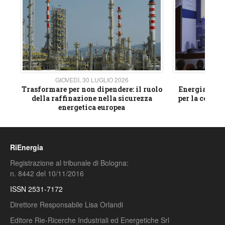
GIOVEDÌ, 30 LUGLIO 2026
GIOVE
ico
Trasformare per non dipendere: il ruolo
Energia e mat
della raffinazione nella sicurezza
per la compet
energetica europea
RiEnergia
Registrazione al tribunale di Bologna:
n. 8442 del 10/11/2016
ISSN 2531-7172
Direttore Responsabile Lisa Orlandi
Editore Rie-Ricerche Industriali ed Energetiche Srl