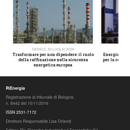
GIOVEDÌ, 30 LUGLIO 2026
GIOVE
ico
Trasformare per non dipendere: il ruolo
Energia e mat
della raffinazione nella sicurezza
per la compet
energetica europea
RiEnergia
Registrazione al tribunale di Bologna:
n. 8442 del 10/11/2016
ISSN 2531-7172
Direttore Responsabile Lisa Orlandi