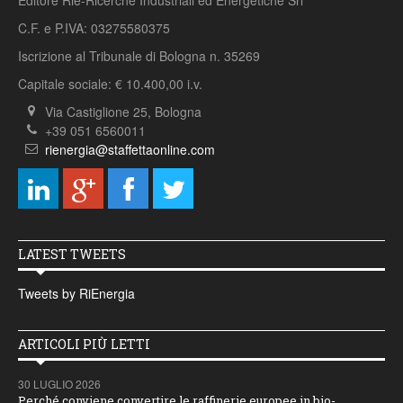
Editore Rie-Ricerche Industriali ed Energetiche Srl
C.F. e P.IVA: 03275580375
Iscrizione al Tribunale di Bologna n. 35269
Capitale sociale: € 10.400,00 i.v.
Via Castiglione 25, Bologna
+39 051 6560011
rienergia@staffettaonline.com
LATEST TWEETS
Tweets by RiEnergia
ARTICOLI PIÙ LETTI
30 LUGLIO 2026
Perché conviene convertire le raffinerie europee in bio-