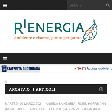
::
ARCHIVIO | 1 ARTICOLI
MARTEDÌ, 02 MARZO 2021
ANGELA SAINZ (EBA), ROBIN HÖRRMANN
(NGVA EUROPE), GABRIELLE LELIEVRE (GIE) IAN AITCHISON (SEA-