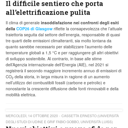
Il difficile sentiero che porta
all’elettrificazione pulita
Il clima di generale
insoddisfazione nei confronti degli esiti
della
COP26 di Glasgow
riflette la consapevolezza che l’attuale
traiettoria seguita dal settore dell’energia, responsabile di quasi
tre quarti delle emissioni climalteranti, sia molto lontana da
quanto sarebbe necessario per stabilizzare l'aumento delle
temperature globali a 1,5 °C e per raggiungere gli altri obiettivi
di sviluppo sostenibile. Al contrario, in base alle stime
dell’Agenzia internazionale dell'Energia (AIE), nel 2021 si
registrerà il secondo maggiore incremento annuo di emissioni di
CO
della storia, in larga misura in ragione di un aumento
2
nell’utilizzo dei combustibili fossili (carbone e petrolio) e
nonostante la crescente diffusione delle fonti rinnovabili e della
mobilità elettrica.
MERCOLEDÌ, 14 OTTOBRE 2020
CASSETTA ERNESTO (UNIVERSITÀ
DEGLI STUDI DI UDINE E GRIF FABIO GOBBO, UNIVERSITÀ LUISS)