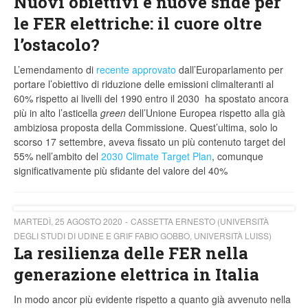
Nuovi obiettivi e nuove sfide per
le FER elettriche: il cuore oltre
l’ostacolo?
L’emendamento di
recente approvato
dall’Europarlamento per
portare l’obiettivo di riduzione delle emissioni climalteranti al
60% rispetto ai livelli del 1990 entro il 2030 ha spostato ancora
più in alto l’asticella
green
dell’Unione Europea rispetto alla già
ambiziosa proposta della Commissione. Quest’ultima, solo lo
scorso 17 settembre, aveva fissato un più contenuto target del
55% nell’ambito del
2030 Climate Target Plan
, comunque
significativamente più sfidante del valore del 40%
MARTEDÌ, 25 AGOSTO 2020
CASSETTA ERNESTO (UNIVERSITÀ
DEGLI STUDI DI UDINE E GRIF FABIO GOBBO, UNIVERSITÀ LUISS)
La resilienza delle FER nella
generazione elettrica in Italia
In modo ancor più evidente rispetto a quanto già avvenuto nella