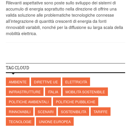
Rilevanti aspettative sono poste sullo sviluppo dei sistemi di
accumulo di energia soprattutto nella direzione di offrire una
valida soluzione alle problematiche tecnologiche connesse
all’integrazione di quantità crescenti di energia da fonti
rinnovabili variabili, nonché per la diffusione su larga scala della
mobilità elettrica.
TAG CLOUD
AMBIENTE
DIRETTIVE UE
ELETTRICITÀ
INFRASTRUTTURE
ITALIA
MOBILITÀ SOSTENIBILE
POLITICHE AMBIENTALI
POLITICHE PUBBLICHE
RINNOVABILI
SCENARI
SOSTENIBILITÀ
TARIFFE
TECNOLOGIE
UNIONE EUROPEA