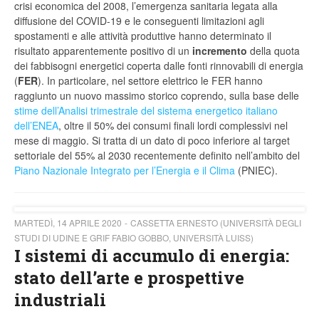
crisi economica del 2008, l’emergenza sanitaria legata alla
diffusione del COVID-19 e le conseguenti limitazioni agli
spostamenti e alle attività produttive hanno determinato il
risultato apparentemente positivo di un
incremento
della quota
dei fabbisogni energetici coperta dalle fonti rinnovabili di energia
(
FER
). In particolare, nel settore elettrico le FER hanno
raggiunto un nuovo massimo storico coprendo, sulla base delle
stime dell’Analisi trimestrale del sistema energetico italiano
dell’ENEA
, oltre il 50% dei consumi finali lordi complessivi nel
mese di maggio. Si tratta di un dato di poco inferiore al target
settoriale del 55% al 2030 recentemente definito nell’ambito del
Piano Nazionale Integrato per l’Energia e il Clima
(PNIEC).
MARTEDÌ, 14 APRILE 2020
CASSETTA ERNESTO (UNIVERSITÀ DEGLI
STUDI DI UDINE E GRIF FABIO GOBBO, UNIVERSITÀ LUISS)
I sistemi di accumulo di energia:
stato dell’arte e prospettive
industriali