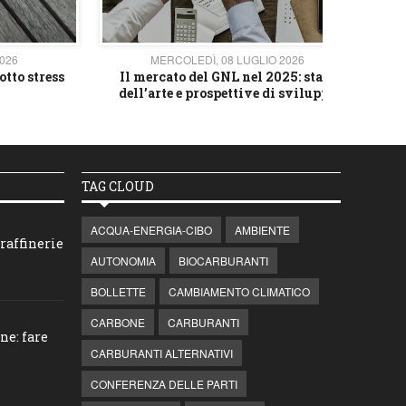
2026
MERCOLEDÌ, 08 LUGLIO 2026
otto stress
Il mercato del GNL nel 2025: stato
L'av
dell’arte e prospettive di sviluppo
TAG CLOUD
ACQUA-ENERGIA-CIBO
AMBIENTE
raffinerie
AUTONOMIA
BIOCARBURANTI
BOLLETTE
CAMBIAMENTO CLIMATICO
CARBONE
CARBURANTI
ne: fare
CARBURANTI ALTERNATIVI
CONFERENZA DELLE PARTI