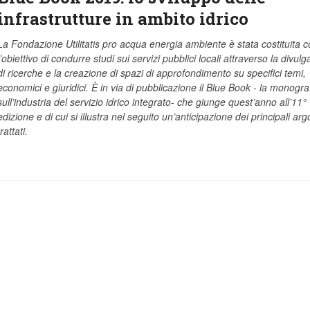
infrastrutture in ambito idrico
La Fondazione Utilitatis pro acqua energia ambiente è stata costituita c
l’obiettivo di condurre studi sui servizi pubblici locali attraverso la divul
di ricerche e la creazione di spazi di approfondimento su specifici temi,
economici e giuridici. È in via di pubblicazione il Blue Book - la monogra
sull’industria del servizio idrico integrato- che giunge quest’anno all’11°
edizione e di cui si illustra nel seguito un’anticipazione dei principali ar
trattati.