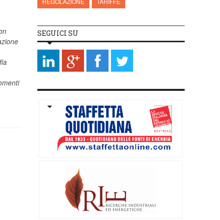
REGOLAZIONE
TARIFFE
on
SEGUICI SU
gazione
fia
gomenti