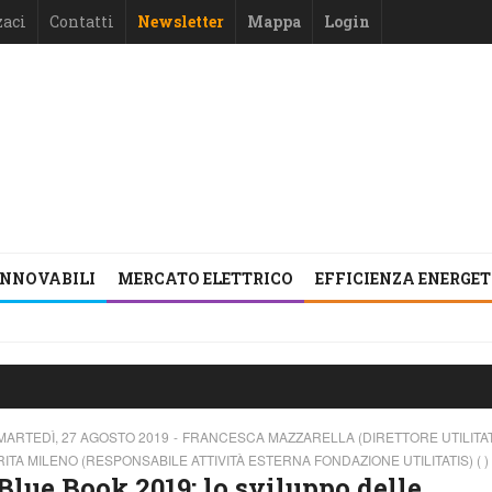
zaci
Contatti
Newsletter
Mappa
Login
INNOVABILI
MERCATO ELETTRICO
EFFICIENZA ENERGE
MARTEDÌ, 27 AGOSTO 2019
FRANCESCA MAZZARELLA (DIRETTORE UTILITAT
RITA MILENO (RESPONSABILE ATTIVITÀ ESTERNA FONDAZIONE UTILITATIS) ( )
Blue Book 2019: lo sviluppo delle