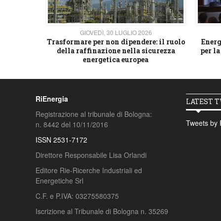
26
GIOVEDÌ, 30 LUGLIO 2026
 strategico
Trasformare per non dipendere: il ruolo
Energ
della raffinazione nella sicurezza
per la
energetica europea
RiEnergia
LATEST 
Registrazione al tribunale di Bologna:
Tweets by 
n. 8442 del 10/11/2016
ISSN 2531-7172
Direttore Responsabile Lisa Orlandi
Editore Rie-Ricerche Industriali ed
Energetiche Srl
C.F. e P.IVA: 03275580375
Iscrizione al Tribunale di Bologna n. 35269