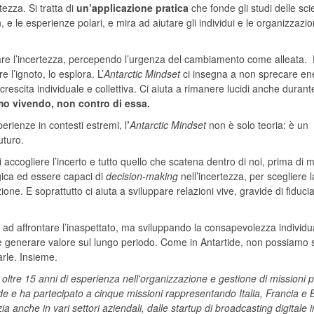
tezza.
Si tratta di
un’applicazione pratica
che fonde gli studi delle sc
e le esperienze polari, e mira ad aiutare gli individui e le organizzazio
are l’incertezza, percependo l’urgenza del cambiamento come alleata.
 l’ignoto, lo esplora. L’
Antarctic Mindset
ci insegna a non sprecare en
crescita individuale e collettiva. Ci aiuta a rimanere lucidi anche durant
amo vivendo, non contro di essa.
erienze in contesti estremi, l
’
Antarctic
Mindset
non è solo teoria: è un
uturo.
i accogliere l’incerto e tutto quello che scatena dentro di noi, prima di m
egica ed essere capaci di
decision-making
nell’incertezza, per scegliere l
one. E soprattutto ci aiuta a sviluppare relazioni vive, gravide di fiduc
d affrontare l’inaspettato, ma sviluppando la consapevolezza individu
ce e generare valore sul lungo periodo. Come in Antartide, non possiamo
arle. Insieme.
oltre 15 anni di esperienza nell'organizzazione e gestione di missioni p
ide e ha partecipato a cinque missioni rappresentando Italia, Francia e B
a anche in vari settori aziendali, dalle startup di broadcasting digitale 