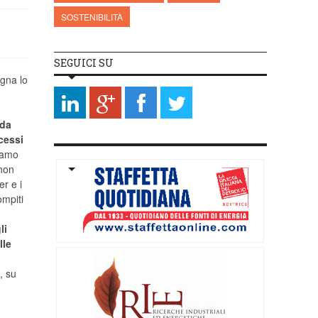
SOSTENIBILITÀ
SEGUICI SU
ogna lo
ida
cessi
giamo
non
r e i
ompiti
li
lle
, su