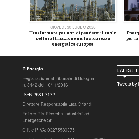
26
GIOVEDÌ, 30 LUGLIO 2026
 strategico
Trasformare per non dipendere: il ruolo
Energ
della raffinazione nella sicurezza
per la
energetica europea
RiEnergia
LATEST 
Registrazione al tribunale di Bologna:
Tweets by 
n. 8442 del 10/11/2016
ISSN 2531-7172
Direttore Responsabile Lisa Orlandi
Editore Rie-Ricerche Industriali ed
Energetiche Srl
C.F. e P.IVA: 03275580375