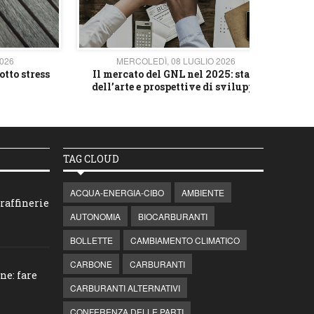
2026
MERCOLEDÌ, 08 LUGLIO 2026
otto stress
Il mercato del GNL nel 2025: stato
L'av
dell’arte e prospettive di sviluppo
TAG CLOUD
ACQUA-ENERGIA-CIBO
AMBIENTE
raffinerie
AUTONOMIA
BIOCARBURANTI
BOLLETTE
CAMBIAMENTO CLIMATICO
CARBONE
CARBURANTI
ne: fare
CARBURANTI ALTERNATIVI
CONFERENZA DELLE PARTI