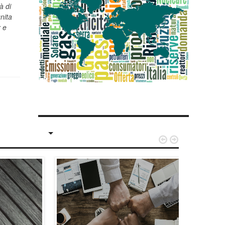
à di
nita
r e

