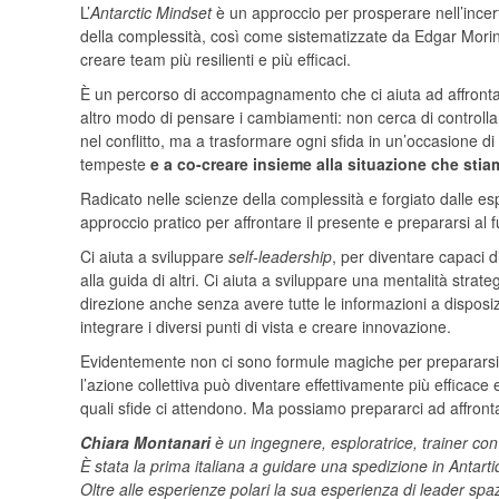
L’
Antarctic Mindset
è un approccio per prosperare nell’incer
della complessità, così come sistematizzate da Edgar Morin, 
creare team più resilienti e più efficaci.
È un percorso di accompagnamento che ci aiuta ad affront
altro modo di pensare i cambiamenti: non cerca di controllare
nel conflitto, ma a trasformare ogni sfida in un’occasione di 
tempeste
e a co-creare insieme alla situazione che sti
Radicato nelle scienze della complessità e forgiato dalle esp
approccio pratico per aﬀrontare il presente e prepararsi al f
Ci aiuta a sviluppare
self-leadership
, per diventare capaci d
alla guida di altri. Ci aiuta a sviluppare una mentalità strat
direzione anche senza avere tutte le informazioni a disposizi
integrare i diversi punti di vista e creare innovazione.
Evidentemente non ci sono formule magiche per prepararsi a
l’azione collettiva può diventare effettivamente più effica
quali sfide ci attendono. Ma possiamo prepararci ad affront
Chiara Montanari
è un ingegnere, esploratrice, trainer con 
È stata la prima italiana a guidare una spedizione in Antart
Oltre alle esperienze polari la sua esperienza di leader spazi