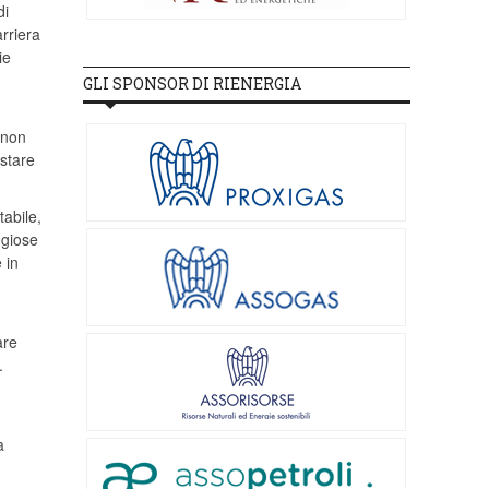
di
rriera
ie
GLI SPONSOR DI RIENERGIA
 non
stare
tabile,
ggiose
 in
are
.
a