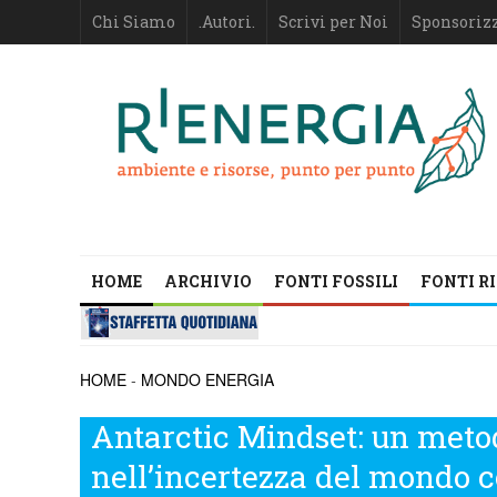
Chi Siamo
.Autori.
Scrivi per Noi
Sponsoriz
HOME
ARCHIVIO
FONTI FOSSILI
FONTI R
HOME
-
MONDO ENERGIA
Antarctic Mindset: un meto
nell’incertezza del mondo