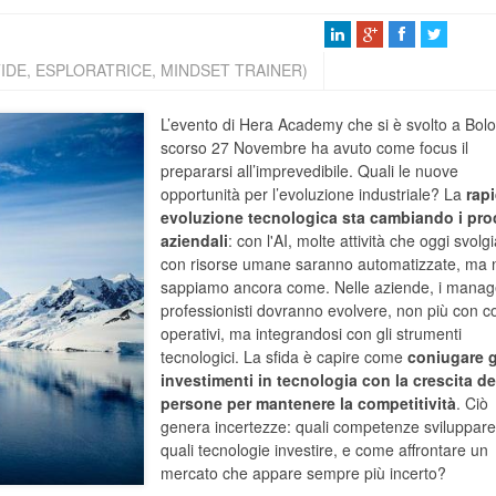
IDE, ESPLORATRICE, MINDSET TRAINER)
L’evento di Hera Academy che si è svolto a Bol
scorso 27 Novembre ha avuto come focus il
prepararsi all’imprevedibile. Quali le nuove
opportunità per l’evoluzione industriale? La
rap
evoluzione tecnologica sta cambiando i pro
aziendali
: con l'AI, molte attività che oggi svol
con risorse umane saranno automatizzate, ma 
sappiamo ancora come. Nelle aziende, i manage
professionisti dovranno evolvere, non più con c
operativi, ma integrandosi con gli strumenti
tecnologici. La sfida è capire come
coniugare g
investimenti in tecnologia con la crescita de
persone per mantenere la competitività
. Ciò
genera incertezze: quali competenze sviluppare
quali tecnologie investire, e come affrontare un
mercato che appare sempre più incerto?