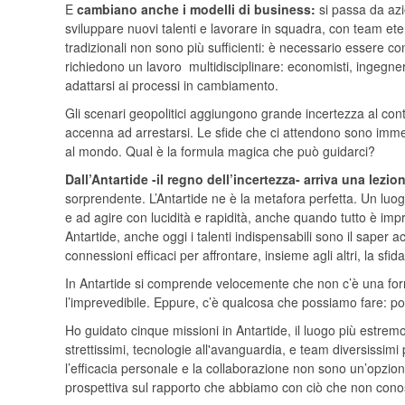
E
cambiano anche i modelli di business:
si passa da azi
sviluppare nuovi talenti e lavorare in squadra, con team ete
tradizionali non sono più sufficienti: è necessario essere c
richiedono un lavoro multidisciplinare: economisti, ingegneri,
adattarsi ai processi in cambiamento.
Gli scenari geopolitici aggiungono grande incertezza al co
accenna ad arrestarsi. Le sfide che ci attendono sono imme
al mondo. Qual è la formula magica che può guidarci?
Dall
’
Antartide -il regno dell’incertezza- arriva una lezi
sorprendente. L’Antartide ne è la metafora perfetta. Un luo
e ad agire con lucidità e rapidità, anche quando tutto è im
Antartide, anche oggi i talenti indispensabili sono il saper 
connessioni efficaci per affrontare, insieme agli altri, la sfid
In Antartide si comprende velocemente che non c’è una fo
l’imprevedibile. Eppure, c’è qualcosa che possiamo fare: p
Ho guidato cinque missioni in Antartide, il luogo più estrem
strettissimi, tecnologie all'avanguardia, e team diversissim
l’eﬃcacia personale e la collaborazione non sono un’opzion
prospettiva
sul rapporto che abbiamo con ciò che non cono