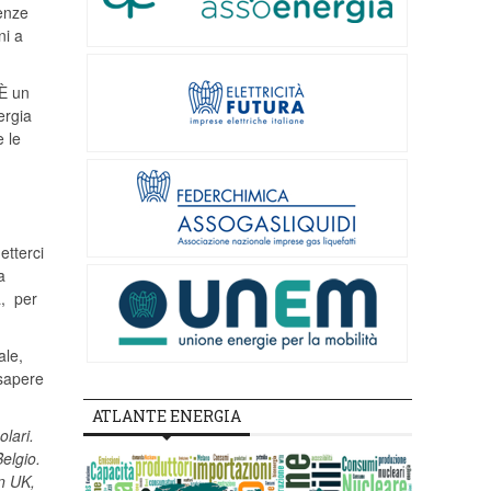
ienze
ni a
È un
ergia
e le
etterci
a
ia, per
ale,
 sapere
ATLANTE ENERGIA
olari.
elgio.
in UK,