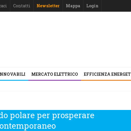
zaci
Contatti
Newsletter
Mappa
Login
INNOVABILI
MERCATO ELETTRICO
EFFICIENZA ENERGE
do polare per prosperare
 contemporaneo