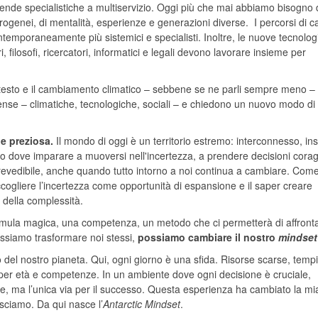
ende specialistiche a multiservizio. Oggi più che mai abbiamo bisogno 
rogenei, di mentalità, esperienze e generazioni diverse. I percorsi di ca
ontemporaneamente più sistemici e specialisti. Inoltre, le nuove tecnolog
 filosofi, ricercatori, informatici e legali devono lavorare insieme per
ntesto e il cambiamento climatico – sebbene se ne parli sempre meno –
nse – climatiche, tecnologiche, sociali – e chiedono un nuovo modo di 
one preziosa.
Il mondo di oggi è un territorio estremo: interconnesso, ins
go dove imparare a muoversi nell'incertezza, a prendere decisioni cora
prevedibile, anche quando tutto intorno a noi continua a cambiare. Come
accogliere l’incertezza come opportunità di espansione e il saper creare
a della complessità.
rmula magica, una competenza, un metodo che ci permetterà di affront
ossiamo trasformare noi stessi,
possiamo cambiare il nostro
mindset
o del nostro pianeta. Qui, ogni giorno è una sfida. Risorse scarse, tempi
i per età e competenze. In un ambiente dove ogni decisione è cruciale,
e, ma l’unica via per il successo. Questa esperienza ha cambiato la mi
sciamo. Da qui nasce l’
Antarctic Mindset
.