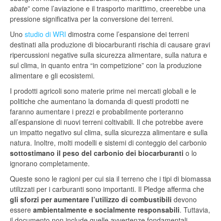
abate
” come l’aviazione e il trasporto marittimo, creerebbe una
pressione significativa per la conversione dei terreni.
Uno
studio di WRI
dimostra come l’espansione dei terreni
destinati alla produzione di biocarburanti rischia di causare gravi
ripercussioni negative sulla sicurezza alimentare, sulla natura e
sul clima, in quanto entra “in competizione” con la produzione
alimentare e gli ecosistemi.
I prodotti agricoli sono materie prime nei mercati globali e le
politiche che aumentano la domanda di questi prodotti ne
faranno aumentare i prezzi e probabilmente porteranno
all’espansione di nuovi terreni coltivabili. Il che potrebbe avere
un impatto negativo sul clima, sulla sicurezza alimentare e sulla
natura. Inoltre, molti modelli e sistemi di conteggio del carbonio
sottostimano il peso del carbonio dei biocarburanti
o lo
ignorano completamente.
Queste sono le ragioni per cui sia il terreno che i tipi di biomassa
utilizzati per i carburanti sono importanti. Il Pledge afferma che
gli sforzi per aumentare l’utilizzo di combustibili
devono
essere
ambientalmente e socialmente responsabili
. Tuttavia,
il documento non include quelle avvertenze fondamentali