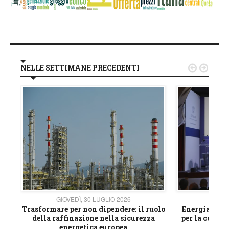
NELLE SETTIMANE PRECEDENTI


GIOVEDÌ, 30 LUGLIO 2026
GIOVE
ico
Trasformare per non dipendere: il ruolo
Energia e mat
della raffinazione nella sicurezza
per la compet
energetica europea