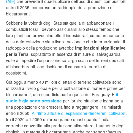
(AIE)
che prevede il quadruplicare dell’uso di questi combustibili
entro il 2035, compreso un raddoppio della produzione di
biocarburanti.
Sebbene la volontà degli Stati sia quella di abbandonare i
combustibili fossili, devono assicurarsi allo stesso tempo che i
loro piani non provochino effetti indesiderati, come un aumento
della deforestazione sia a livello nazionale che internazionale. Il
raddoppio della produzione avrebbe
implicazioni significative
per la Terra
, soprattutto in assenza di misure di salvaguardia
volte a impedire l’espansione su larga scala dei terreni dedicati
ai biocarburanti, che rischiano di causare la perdita di
ecosistemi.
Già oggi, almeno 40 milioni di ettari di terreno coltivabile sono
utilizzati a livello globale per la coltivazione di materie prime per
biocarburanti, una superficie pari a quella del Paraguay. E
il
suolo è già sotto pressione
per fornire più cibo e legname a
una popolazione che crescerà fino a raggiungere i 10 miliardi
entro il 2050.
Al ritmo attuale di espansione dei terreni coltivabili
,
tra il 2020 e il 2050 un’area grande quasi quanto l'India
verrebbe convertita alla produzione alimentare. L’aumento degli
obblighi in materia di biocarburanti, anche per settori “
hard to