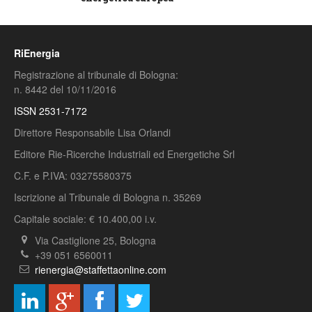
RiEnergia
Registrazione al tribunale di Bologna:
n. 8442 del 10/11/2016
ISSN 2531-7172
Direttore Responsabile Lisa Orlandi
Editore Rie-Ricerche Industriali ed Energetiche Srl
C.F. e P.IVA: 03275580375
Iscrizione al Tribunale di Bologna n. 35269
Capitale sociale: € 10.400,00 i.v.
Via Castiglione 25, Bologna
+39 051 6560011
rienergia@staffettaonline.com