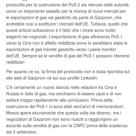
protocollo per la costruzione del PoS 2 sia ritenuto dalle autorità
come un importante tassello per la ricerca di nuovi mercati per
le esportazioni di gas via gasdotto da parte di Gazprom, che
andrebbe così a sostituire i mercati dell'UE. Tuttavia, quello che
questi articoli sottacciono è il fatto che i cinesi sono molto
esigenti nei negoziati. L’esportazione di gas attraverso PoS 1
verso la Cina non è affatto redditizia come lo sarebbero state le
esportazioni di gas tramite gasdotto verso i paesi membri
dell’UE. Sempre se le vendite di gas del PoS 1 possano ritenersi
redditizie!
Per quanto ne so, la firma del protocollo non è stata riportata sul
sito web di Gazprom né sul suo profilo LinkedIn.
C’è certamente un nuovo slancio nelle relazioni tra Cina e
Russia in fatto di gas, ma cerchiamo di essere cauti e di non
saltare troppo rapidamente alle conclusioni. Prima della
costruzione del PoS 1 ci sono stati vent’anni di memorandum.
Mosca spera sicuramente che questa volta sia diverso, ma i
negoziatori di Gazprom non sono riusciti a raggiungere un
accordo sulla vendita di gas con la CNPC prima della scadenza
del 2 settembre.