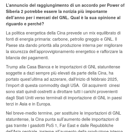
L’annuncio del raggiungimento di un accordo per Power of
Siberia 2 potrebbe essere la notizia più importante
dell’anno per i mercati del GNL. Qual è la sua opinione al
riguardo e perché?
La politica energetica della Cina prevede un mix equilibrato di
fonti di energia primaria: carbone, petrolio greggio e GNL. Il
Paese sta dando priorità alla produzione interna per migliorare
la sicurezza dell’approvvigionamento energetico e rafforzare la
bilancia dei pagamenti.
Trump alla Casa Bianca e le importazioni di GNL statunitense
soggette a dazi sempre più elevati da parte della Cina, ha
portato quest’ultima ad azzerare, dall'inizio di febbraio 2025,
l’import di questa commodity dagli USA. Gli acquirenti cinesi
sono stati quindi costretti a dirottare tutti i carichi provenienti
dagli Stati Uniti verso terminali di importazione di GNL in paesi
terzi in Asia e in Europa.
Nel breve-medio termine, per sostituire le importazioni di GNL
statunitense, la Cina punta sull’aumento delle importazioni di
gas tramite i gasdotti PoS 1, Far East e dalle Repubbliche
dell’Asia centrale, insieme all’aumento della produzione interna.