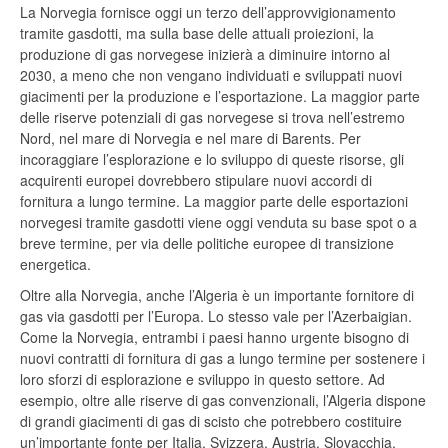
La Norvegia fornisce oggi un terzo dell’approvvigionamento
tramite gasdotti, ma sulla base delle attuali proiezioni, la
produzione di gas norvegese inizierà a diminuire intorno al
2030, a meno che non vengano individuati e sviluppati nuovi
giacimenti per la produzione e l’esportazione. La maggior parte
delle riserve potenziali di gas norvegese si trova nell’estremo
Nord, nel mare di Norvegia e nel mare di Barents. Per
incoraggiare l’esplorazione e lo sviluppo di queste risorse, gli
acquirenti europei dovrebbero stipulare nuovi accordi di
fornitura a lungo termine. La maggior parte delle esportazioni
norvegesi tramite gasdotti viene oggi venduta su base spot o a
breve termine, per via delle politiche europee di transizione
energetica.
Oltre alla Norvegia, anche l’Algeria è un importante fornitore di
gas via gasdotti per l’Europa. Lo stesso vale per l’Azerbaigian.
Come la Norvegia, entrambi i paesi hanno urgente bisogno di
nuovi contratti di fornitura di gas a lungo termine per sostenere i
loro sforzi di esplorazione e sviluppo in questo settore. Ad
esempio, oltre alle riserve di gas convenzionali, l’Algeria dispone
di grandi giacimenti di gas di scisto che potrebbero costituire
un’importante fonte per Italia, Svizzera, Austria, Slovacchia,