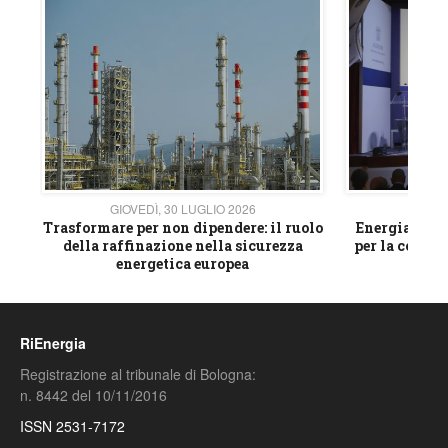
GIOVEDÌ, 30 LUGLIO 2026
GIOVE
ico
Trasformare per non dipendere: il ruolo
Energia e mat
della raffinazione nella sicurezza
per la compet
energetica europea
RiEnergia
Registrazione al tribunale di Bologna:
n. 8442 del 10/11/2016
ISSN 2531-7172