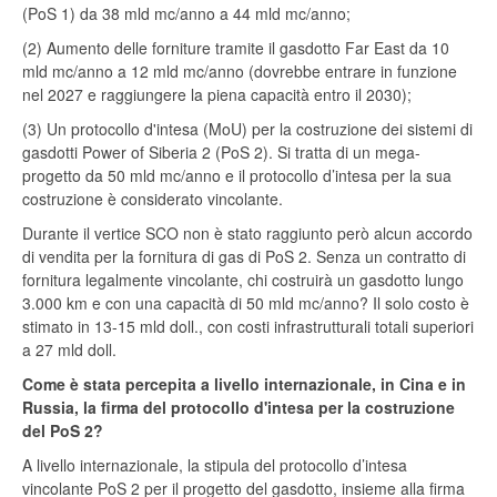
(PoS 1) da 38 mld mc/anno a 44 mld mc/anno;
(2) Aumento delle forniture tramite il gasdotto Far East da 10
mld mc/anno a 12 mld mc/anno (dovrebbe entrare in funzione
nel 2027 e raggiungere la piena capacità entro il 2030);
(3) Un protocollo d'intesa (MoU) per la costruzione dei sistemi di
gasdotti Power of Siberia 2 (PoS 2). Si tratta di un mega-
progetto da 50 mld mc/anno e il protocollo d’intesa per la sua
costruzione è considerato vincolante.
Durante il vertice SCO non è stato raggiunto però alcun accordo
di vendita per la fornitura di gas di PoS 2. Senza un contratto di
fornitura legalmente vincolante, chi costruirà un gasdotto lungo
3.000 km e con una capacità di 50 mld mc/anno? Il solo costo è
stimato in 13-15 mld doll., con costi infrastrutturali totali superiori
a 27 mld doll.
Come è stata percepita a livello internazionale, in Cina e in
Russia, la firma del protocollo d'intesa per la costruzione
del PoS 2?
A livello internazionale, la stipula del protocollo d’intesa
vincolante PoS 2 per il progetto del gasdotto, insieme alla firma