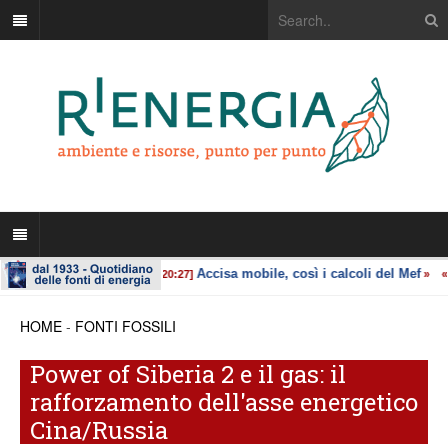
HOME
-
FONTI FOSSILI
Power of Siberia 2 e il gas: il
rafforzamento dell'asse energetico
Cina/Russia