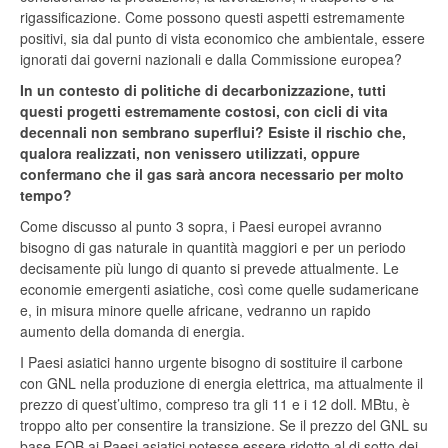
rigassificazione. Come possono questi aspetti estremamente
positivi, sia dal punto di vista economico che ambientale, essere
ignorati dai governi nazionali e dalla Commissione europea?
In un contesto di politiche di decarbonizzazione, tutti
questi progetti estremamente costosi, con cicli di vita
decennali non sembrano superflui? Esiste il rischio che,
qualora realizzati, non venissero utilizzati, oppure
confermano che il gas sarà ancora necessario per molto
tempo?
Come discusso al punto 3 sopra, i Paesi europei avranno
bisogno di gas naturale in quantità maggiori e per un periodo
decisamente più lungo di quanto si prevede attualmente. Le
economie emergenti asiatiche, così come quelle sudamericane
e, in misura minore quelle africane, vedranno un rapido
aumento della domanda di energia.
I Paesi asiatici hanno urgente bisogno di sostituire il carbone
con GNL nella produzione di energia elettrica, ma attualmente il
prezzo di quest’ultimo, compreso tra gli 11 e i 12 doll. MBtu, è
troppo alto per consentire la transizione. Se il prezzo del GNL su
base FOB ai Paesi asiatici potesse essere ridotto al di sotto dei