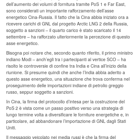
dell’aumento dei volumi di fornitura tramite PoS 1 e Far East,
sono considerati un importante rafforzamento dell’asse
energetico Cina-Russia. Il fatto che la Cina abbia iniziato ora a
ricevere carichi di GNL dal progetto Arctic LNG 2 della Russia,
soggetto a sanzioni – il quarto carico è stato scaricato il 14
settembre – ha rafforzato ulteriormente la percezione di questo
asse energetico.
Bisogna poi notare che, secondo quanto riferito, il primo ministro
indiano Modi – anch’egli tra i partecipanti al vertice SCO – ha
risolto le controversie di confine tra India e Cina all’inizio della
riunione. Si presume quindi che anche l’India abbia aderito a
questo asse energetico, una situazione che trova conferma nel
proseguimento delle importazioni indiane di petrolio greggio
russo, seppur soggetto a sanzioni.
In Cina, la firma del protocollo d’intesa per la costruzione del
PoS 2 è vista come un passo positivo verso una strategia di
lungo termine volta a diversificare le forniture energetiche e, in
particolare, ad abbandonare l’importazione di GNL dagli Stati
Uniti.
Il messaggio veicolato nei media russi è che la firma del