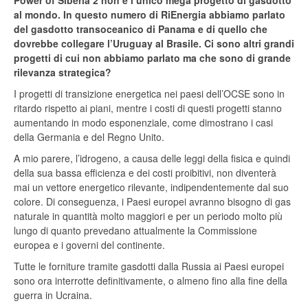
Power of Siberia 2 non è l’unico mega progetto di gasdotto
al mondo. In questo numero di RiEnergia abbiamo parlato
del gasdotto transoceanico di Panama e di quello che
dovrebbe collegare l’Uruguay al Brasile. Ci sono altri grandi
progetti di cui non abbiamo parlato ma che sono di grande
rilevanza strategica?
I progetti di transizione energetica nei paesi dell’OCSE sono in
ritardo rispetto ai piani, mentre i costi di questi progetti stanno
aumentando in modo esponenziale, come dimostrano i casi
della Germania e del Regno Unito.
A mio parere, l’idrogeno, a causa delle leggi della fisica e quindi
della sua bassa efficienza e dei costi proibitivi, non diventerà
mai un vettore energetico rilevante, indipendentemente dal suo
colore. Di conseguenza, i Paesi europei avranno bisogno di gas
naturale in quantità molto maggiori e per un periodo molto più
lungo di quanto prevedano attualmente la Commissione
europea e i governi del continente.
Tutte le forniture tramite gasdotti dalla Russia ai Paesi europei
sono ora interrotte definitivamente, o almeno fino alla fine della
guerra in Ucraina.